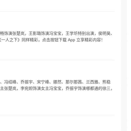
畅饰演张楚岚，王影璐饰演冯宝宝，王学圻特别出演，侯明昊、
一人之下》同样精彩，点击按钮下载 App 立享精彩内容！
、冯绍峰、乔振宇、宋宁峰、娜然、那尔那茜、兰西雅、熊稳
主张楚岚，李宛妲饰演女主冯宝宝，乔振宇饰演哪都通的徐三，