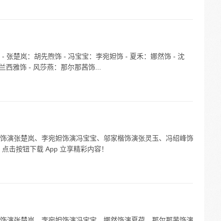
张楚岚：胡先煦饰 - 冯宝宝：李宛妲饰 - 夏禾：娜然饰 - 沈
兰西雅饰 - 风莎燕：那尔那茜饰...
饰演张楚岚、李宛妲饰演冯宝宝、邬家楷饰演张灵玉、冯绍峰饰
点击按钮下载 App 立享精彩内容！
饰演张楚岚，李宛妲饰演冯宝宝，娜然饰演夏荷，那尔那茜饰演