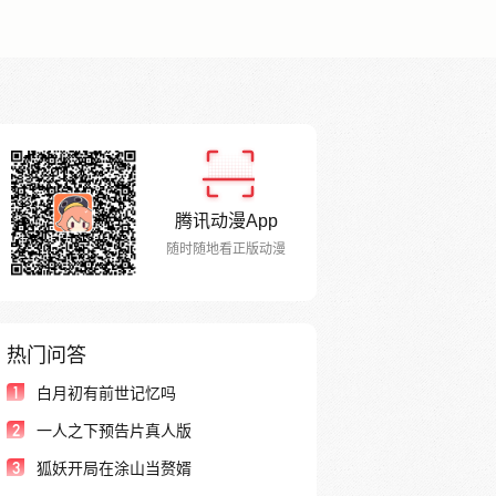
腾讯动漫App
随时随地看正版动漫
热门问答
1
白月初有前世记忆吗
2
一人之下预告片真人版
3
狐妖开局在涂山当赘婿