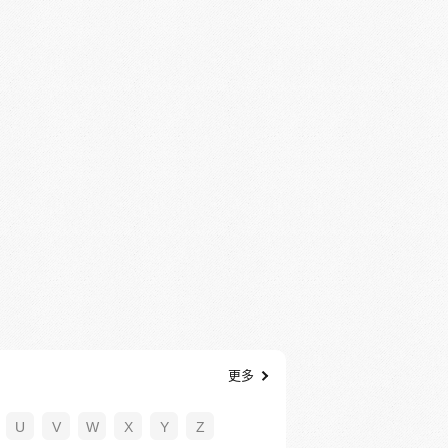
更多
U
V
W
X
Y
Z