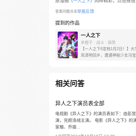
原漫画
同样精彩，点击按钮下
《一人之下》
举报反馈
答案问题点击
提到的作品
一人之下
米橙子 · 战斗 · 搞笑
【一人之下6定档1月2日！】大
岚清明回乡，遭遇神秘少女冯宝
未谋面的冯宝宝却对张楚岚异常
并将其带去自己打工的快递公司
帮冯宝宝寻找她的身世，也为了
己与爷爷身上的秘密，张楚岚的
相关问答
彻底颠覆，与冯宝宝一同踏上“异
旅。
异人之下演员表全部
电视剧《异人之下》的演员表如下：由彭昱
演，完颜洛绒主演。 电影《异人之下》的
家楷、乔振...