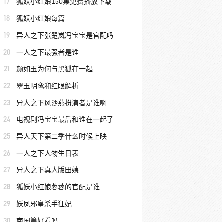
17
狐妖小红娘150集免费播放下载
18
狐妖小红娘每篇
19
异人之下张楚岚冯宝宝是官配吗
20
一人之下最强者是谁
21
颜如玉为何与黑狐在一起
22
翠玉明鸾和红眼解析
23
异人之下风沙燕扮演者是谁啊
24
电视剧冯宝宝最后和谁在一起了
25
异人天下第二季什么时候上映
26
一人之下人物生日表
27
异人之下真人版田姨
28
狐妖小红娘蓉蓉的官配是谁
29
妖凤邪皇杀手狂妃
30
南国篇好看吗