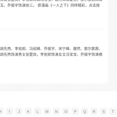
玉，乔振宇饰演徐三。 原漫画《一人之下》同样精彩，点击按
胡先煦、李宛妲、冯绍峰、乔振宇、宋宁峰、娜然、那尔那茜、
胡先煦饰演男主张楚岚，李宛妲饰演女主冯宝宝，乔振宇饰演哪
H
I
J
K
L
M
N
O
P
Q
R
S
T