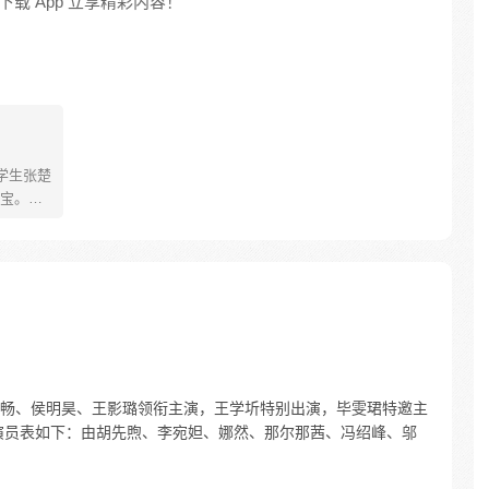
载 App 立享精彩内容！
学生张楚
宝。素
熟悉，
。为了
查清自
生活被
人”之
畅、侯明昊、王影璐领衔主演，王学圻特别出演，毕雯珺特邀主
演员表如下：由胡先煦、李宛妲、娜然、那尔那茜、冯绍峰、邬