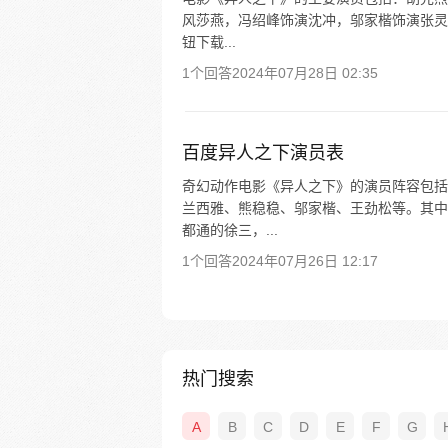
风莎燕，冯绍峰饰演沈冲，邬家楷饰演张灵
钮下载...
1个回答
2024年07月28日 02:35
百度异人之下演员表
奇幻动作电影《异人之下》的演员阵容包括
兰西雅、熊稳稳、邬家楷、王劲松等。其中
都通的徐三，...
1个回答
2024年07月26日 12:17
热门搜索
A
B
C
D
E
F
G