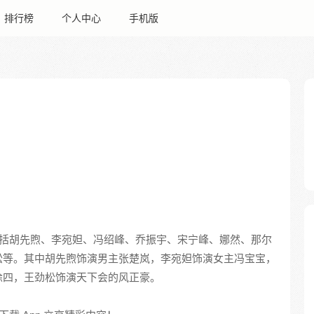
排行榜
个人中心
手机版
括胡先煦、李宛妲、冯绍峰、乔振宇、宋宁峰、娜然、那尔
松等。其中胡先煦饰演男主张楚岚，李宛妲饰演女主冯宝宝，
徐四，王劲松饰演天下会的风正豪。