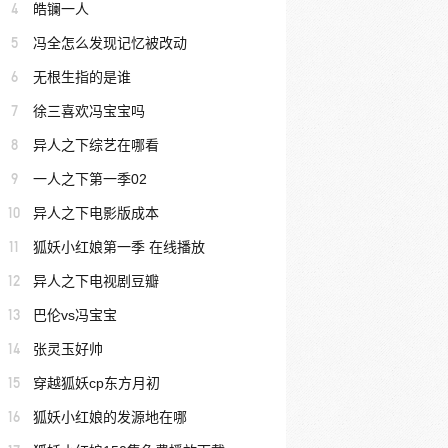
4
皓镧一人
5
冯全怎么发现记忆被改动
6
无根生指的是谁
7
徐三喜欢冯宝宝吗
8
异人之下综艺在哪看
9
一人之下第一季02
10
异人之下电影版成本
11
狐妖小红娘第一季 在线播放
12
异人之下电视剧豆瓣
13
巴伦vs冯宝宝
14
张灵玉好帅
15
穿越狐妖cp东方月初
16
狐妖小红娘的发源地在哪