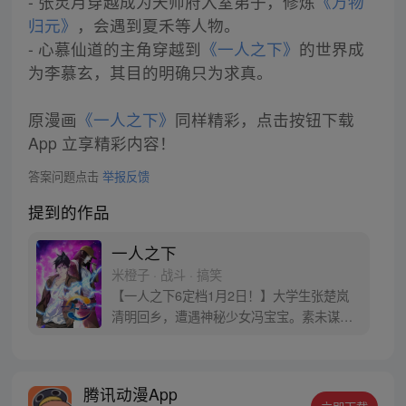
- 张灵月穿越成为天师府入室弟子，修炼
《万物
归元》
，会遇到夏禾等人物。
- 心慕仙道的主角穿越到
《一人之下》
的世界成
为李慕玄，其目的明确只为求真。
原漫画
《一人之下》
同样精彩，点击按钮下载
App 立享精彩内容！
答案问题点击
举报反馈
提到的作品
一人之下
米橙子 · 战斗 · 搞笑
【一人之下6定档1月2日！】大学生张楚岚
清明回乡，遭遇神秘少女冯宝宝。素未谋面
的冯宝宝却对张楚岚异常熟悉，并将其带去
自己打工的快递公司。为了帮冯宝宝寻找她
的身世，也为了查清自己与爷爷身上的秘
腾讯动漫App
密，张楚岚的生活被彻底颠覆，与冯宝宝一