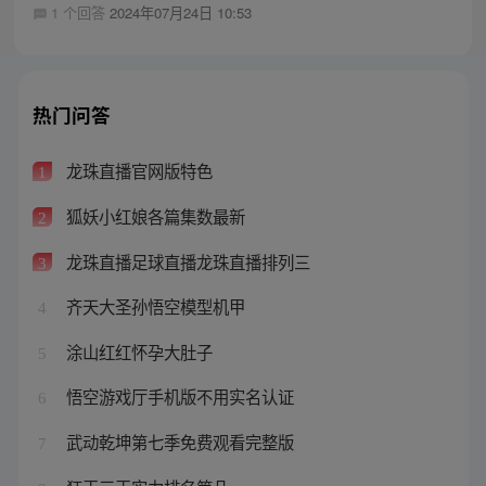
1 个回答
2024年07月24日 10:53
热门问答
龙珠直播官网版特色
1
狐妖小红娘各篇集数最新
2
龙珠直播足球直播龙珠直播排列三
3
齐天大圣孙悟空模型机甲
4
涂山红红怀孕大肚子
5
悟空游戏厅手机版不用实名认证
6
武动乾坤第七季免费观看完整版
7