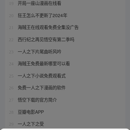
开局一座山漫画在线看
19
狂王怎么不更新了2024年
20
海贼王在线观看免费全集没广告
21
西行纪之再见悟空有第二季吗
22
一人之下片尾曲听风吟
23
海贼王免费最新哪里可以看
24
一人之下小说免费观看式
25
免费一人之下漫画的软件
26
悟空下载的官方简介
27
豆瓣电影APP
28
一人之下之受
29