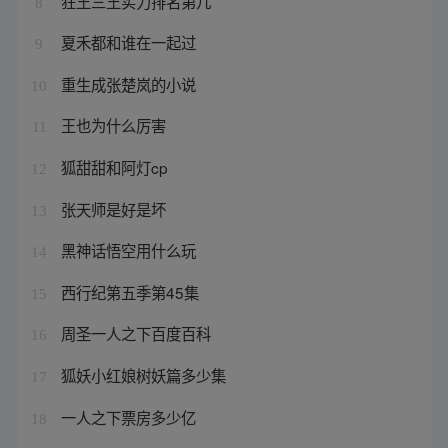
狂王三王实力排名第几
8
夏禾都和谁在一起过
9
重生成张楚岚的小说
10
王也为什么厉害
11
狐甜甜和阿灯cp
12
张天师是好是坏
13
黑神话悟空用什么玩
14
西行纪第五季第45集
15
周圣一人之下百度百科
16
狐妖小红娘树妖篇多少集
17
一人之下票房多少亿
18