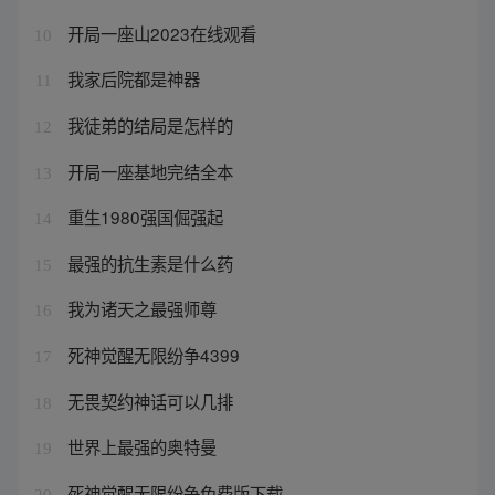
开局一座山2023在线观看
10
我家后院都是神器
11
我徒弟的结局是怎样的
12
开局一座基地完结全本
13
重生1980强国倔强起
14
最强的抗生素是什么药
15
我为诸天之最强师尊
16
死神觉醒无限纷争4399
17
无畏契约神话可以几排
18
世界上最强的奥特曼
19
死神觉醒无限纷争免费版下载
20