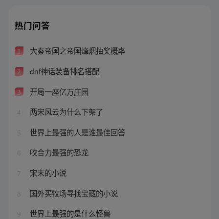
热门问答
大秦帝国之帝国烽烟抽奖概率
1
dnf神话装备排名搭配
2
开局一座亿万庄园
3
两宋风云为什么下架了
4
世界上最强的人是谁最佳回答
5
咬合力最强的恐龙
6
宋末的小说
7
国外买牧场寻找宝藏的小说
8
世界上最强的是什么怪兽
9