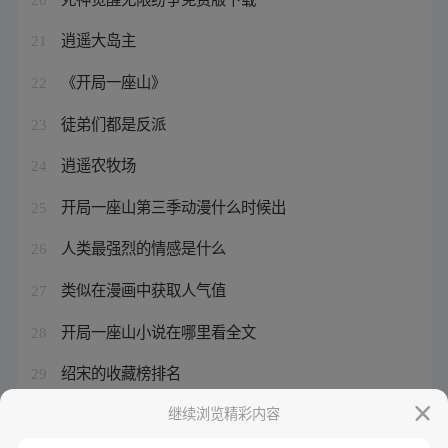
逍遥大岛主
21
《开局一座山》
22
徒弟们都是反派
23
逍遥农牧场
24
开局一座山第三季动漫什么时候出
25
人类最强烈的情感是什么
26
类似在漫画中获取人气值
27
开局一座山小说在哪里看全文
28
绍宋的收藏榜排名
29
绍宋无弹窗作者赵官家
继续浏览精彩内容
30