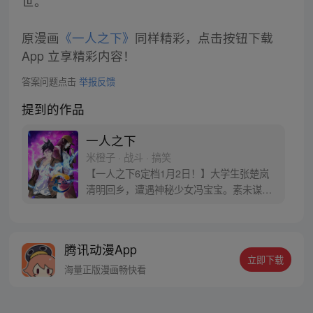
世。
原漫画
《一人之下》
同样精彩，点击按钮下载
App 立享精彩内容！
答案问题点击
举报反馈
提到的作品
一人之下
米橙子 · 战斗 · 搞笑
【一人之下6定档1月2日！】大学生张楚岚
清明回乡，遭遇神秘少女冯宝宝。素未谋面
的冯宝宝却对张楚岚异常熟悉，并将其带去
自己打工的快递公司。为了帮冯宝宝寻找她
的身世，也为了查清自己与爷爷身上的秘
腾讯动漫App
密，张楚岚的生活被彻底颠覆，与冯宝宝一
立即下载
同踏上“异人”之旅。
海量正版漫画畅快看