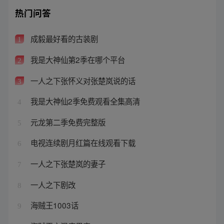
热门问答
成毅最好看的古装剧
1
我是大神仙第2季在哪个平台
2
一人之下张怀义对张楚岚说的话
3
我是大神仙2季免费观看全集高清
4
元龙第二季免费完整版
5
电视连续剧月红篇在线观看下载
6
一人之下张楚岚的妻子
7
一人之下剧改
8
海贼王1003话
9