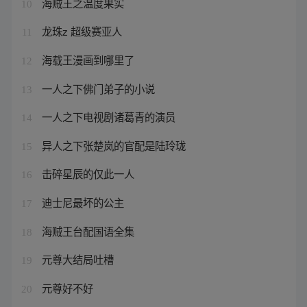
海贼王之温度果实
10
龙珠z 超级赛亚人
11
海载王漫画到哪里了
12
一人之下佛门弟子的小说
13
一人之下电视剧诸葛青的演员
14
异人之下张楚岚的官配是陆玲珑
15
击碎星辰的仅此一人
16
迪士尼最坏的公主
17
海贼王台配国语全集
18
元尊大结局吐槽
19
元尊好不好
20