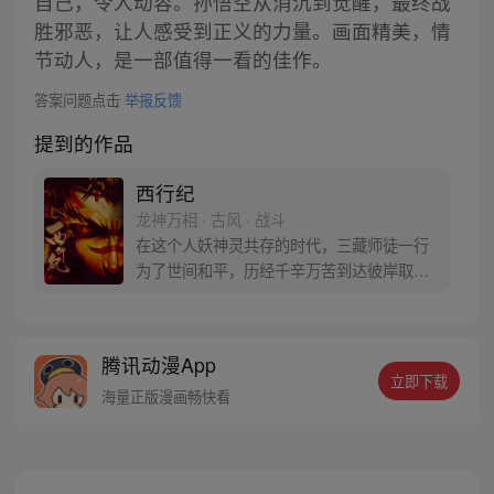
自己，令人动容。孙悟空从消沉到觉醒，最终战
胜邪恶，让人感受到正义的力量。画面精美，情
节动人，是一部值得一看的佳作。
答案问题点击
举报反馈
提到的作品
西行纪
龙神万相 · 古风 · 战斗
在这个人妖神灵共存的时代，三藏师徒一行
为了世间和平，历经千辛万苦到达彼岸取
得“永恒之火”拯救苍生，可世间并没有因此
变得美好….随着阴谋慢慢揭露，暗魂四起,
为了让“永恒之火”重新归位，小狼妖白狼不
腾讯动漫App
辞万难，找到唐三藏大法师，和他一起重新
立即下载
寻回徒弟们，组成全新“西行小队”，再度踏
海量正版漫画畅快看
上西行之旅……