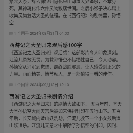
繁冗天条，辞去佛位归隐花果山却遭天界追杀，不幸身
死，其神魂化作六件灵物散落世间。之后小猴子决心踏上
收集灵物复活大圣的征程。在《西行纪》的剧情里，孙悟
空...
1 个回答
2024年08月31日 04:03
西游记之大圣归来观后感100字
《西游记之大圣归来》观后感：这部影片令人印象深刻。
江流儿勇敢无畏，为救孙悟空不惜牺牲自己，令人动容。
孙悟空从消沉到觉醒，最终战胜邪恶，让人感受到正义的
力量。画面精美，情节动人，是一部值得一看的佳作。
1 个回答
2024年09月12日 12:10
西游记之大圣归来剧情介绍
《西游记之大圣归来》的剧情大致如下： 五百年前，齐天
大圣孙悟空大闹天宫后被如来佛祖封印在五行山下。五百
年后，长安城内遭山妖洗劫，江流儿救下一个小女孩后遭
山妖追杀。江流儿无意之中解除了孙悟空的封印。因封...