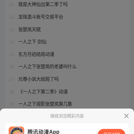
我是大神仙出第二季了吗
21
龙珠激斗账号交易平台
22
张楚岚天赋
23
一人之下 剑仙
24
东方月初结局动漫
25
一人之下张楚岚的老婆叫什么
26
元尊小说大结局了吗
27
《一人之下第二季》动漫
28
一人之下观影张楚岚第几集
29
千年狐妖美人计
继续浏览精彩内容
30
腾讯动漫App