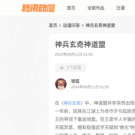
首页
全部作品
日漫
首页
动漫问答
神兵玄奇神道盟


神兵玄奇神道盟
2024年09月11日 01:05
1个回答
银狐
2024年09月11日 01:05
在
中，神道盟并非突然出现
《神兵玄奇》
一年前，因其在江湖上为非作歹引起民
王的带领下重返地面。狂王是半人半猿
天赋异禀，拥有极强武学天赋和“兽化”