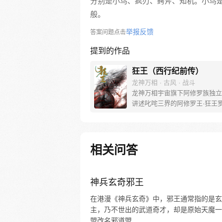
分别是小鸟、疯刃、鳄斧、知机。小鸟
般。
举报反馈
答案问题点击
提到的作品
狂王（西行纪前传）
龙神万相 · 古风 · 战斗
龙神万相宇宙旗下阿修罗族独立
讲述叱咤三界的阿修罗王·狂王
王之路。 天生脆弱的阿修罗少
遭神秘阿修罗突然灭族，自己也
带走进行地狱式的磨炼。经历无
亡与重生，蜕变的少年有鱼最终
相关问答
友的信念成为阿修罗王—狂王，
侯。天界与阿修罗的百年大战随
发，少年新王能否担起重任
神兵玄奇邪王
在港漫《神兵玄奇》中，邪王通常指的是玄
主，乃不世出的武道奇才，却是原始天魔一
盟改名邪道盟...