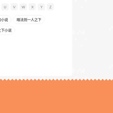
U
V
W
X
Y
Z
的小说
暗法则一人之下
之下小说