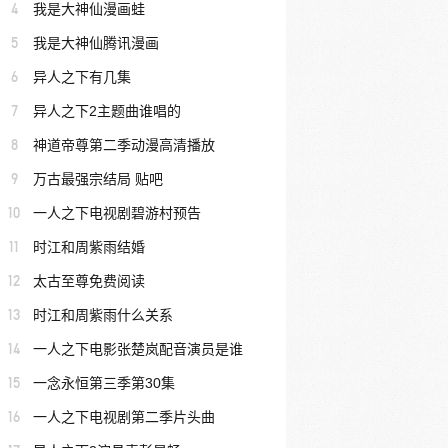
4
我是大神仙漫画蛙
5
我是大神仙腾讯漫画
6
异人之下有几集
7
异人之下2主题曲谁唱的
8
神道帝尊第二季动漫高清播放
9
万古最强宗结局 贴吧
10
一人之下电视剧碧游村预告
11
时江和周紫雨结婚
12
太古至尊免费阅读
13
时江和周紫雨什么关系
14
一人之下电影张楚岚配音演员是谁
15
一念永恒第三季第30集
16
一人之下电视剧第二季片头曲