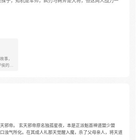
是探子，知机是军师，疯刃与鳄斧是大将，但这两人战力一
故事，
罗侯的称
年有鱼惨
被强行
数次死
背负挚
更名罗
之爆
天邪帝。 玄天邪帝原名独孤星夜，本是正派魁首神道盟少盟
口浊气所化。在其成人礼那天觉醒入魔，杀了父母亲人，将天道