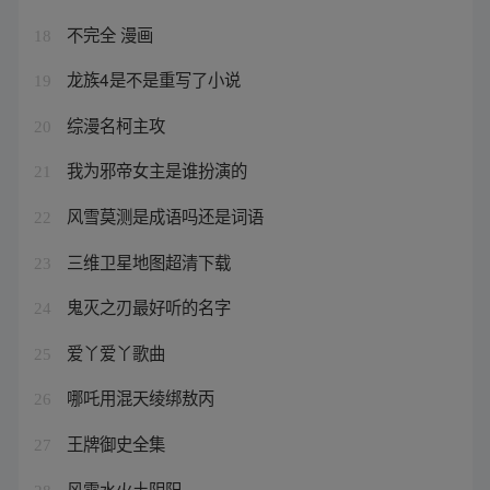
不完全 漫画
18
龙族4是不是重写了小说
19
综漫名柯主攻
20
我为邪帝女主是谁扮演的
21
风雪莫测是成语吗还是词语
22
三维卫星地图超清下载
23
鬼灭之刃最好听的名字
24
爱丫爱丫歌曲
25
哪吒用混天绫绑敖丙
26
王牌御史全集
27
风雷水火土阴阳