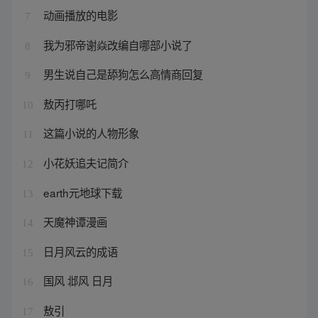
动画播放的电影
7
我为邪帝谢焱改编自哪部小说了
8
男生说自己是舔狗怎么高情商回复
9
敖丙打哪吒
10
这篇小说的人物形象
11
小花妖追夫记简介
12
earth元地球下载
13
天魔神谭漫画
14
日月风云的成语
15
国风 邶风 日月
16
敖引
17