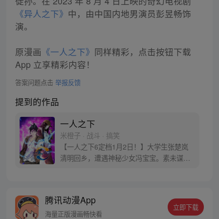
徒孙。在 2023 年 8 月 4 日上映的奇幻电视剧
《异人之下》
中，由中国内地男演员彭昱畅饰
演。
原漫画
《一人之下》
同样精彩，点击按钮下载
App 立享精彩内容！
答案问题点击
举报反馈
提到的作品
一人之下
米橙子 · 战斗 · 搞笑
【一人之下6定档1月2日！】大学生张楚岚
清明回乡，遭遇神秘少女冯宝宝。素未谋面
的冯宝宝却对张楚岚异常熟悉，并将其带去
自己打工的快递公司。为了帮冯宝宝寻找她
的身世，也为了查清自己与爷爷身上的秘
腾讯动漫App
密，张楚岚的生活被彻底颠覆，与冯宝宝一
立即下载
同踏上“异人”之旅。
海量正版漫画畅快看