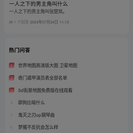
一人之下的男主角叫什么
一人之下的男主角叫张楚岚。
1 个回答
2024年07月24日 11:13
热门问答
世界地图高清版大图 卫星地图
1
奇门遁甲演员表全部名单
2
3d街景地图免费版在线观看
3
舔狗比喻什么
4
鬼灭之刃op钢琴曲
5
梦魇不反抗会怎么样
6