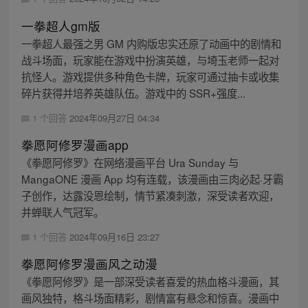
一拳超人gm版
一拳超人最强之男 GM 内购版忠实还原了动画中的剧情和
战斗场面，玩家能在游戏中扮演英雄，与埼玉老师一起对
抗怪人。游戏提供多种角色卡牌，玩家可通过抽卡或收集
碎片获得并培养英雄队伍。游戏中的 SSR+强度...
1 个回答
2024年09月27日 04:34
拳愿阿修罗漫画app
《拳愿阿修罗》在网络漫画平台 Ura Sunday 与
MangaONE 漫画 App 均有连载，该漫画由三肉必起·牙霸
子创作，达露没恩绘制，情节紧凑刺激，深受读者欢迎，
并蝉联人气冠军。
1 个回答
2024年09月16日 23:27
拳愿阿修罗漫画风之动漫
《拳愿阿修罗》是一部深受读者喜爱的热血格斗漫画，其
画风独特，格斗场面精彩，剧情富有悬念和惊喜。漫画中