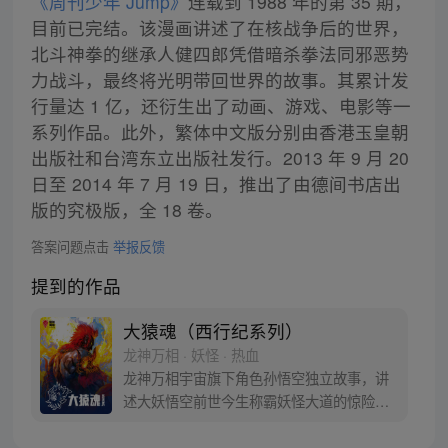
《周刊少年 Jump》
连载到 1988 年的第 35 期，
目前已完结。该漫画讲述了在核战争后的世界，
北斗神拳的继承人健四郎凭借暗杀拳法同邪恶势
力战斗，最终将光明带回世界的故事。其累计发
行量达 1 亿，还衍生出了动画、游戏、电影等一
系列作品。此外，繁体中文版分别由香港玉皇朝
出版社和台湾东立出版社发行。2013 年 9 月 20
日至 2014 年 7 月 19 日，推出了由德间书店出
版的究极版，全 18 卷。
答案问题点击
举报反馈
提到的作品
大猿魂（西行纪系列）
龙神万相 · 妖怪 · 热血
龙神万相宇宙旗下角色孙悟空独立故事，讲
述大妖悟空前世今生称霸妖怪大道的惊险历
程。 妖怪大道有自己的生存之道，某日，一
位猴妖因人类的祈愿从天而降，以鬼魈之名