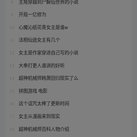
主角穿越到尸解仙世界的小说
8
开局一亿修为
9
心魔沁纸花青女主是谁w
10
法相仙途女主有几个
11
女主是作家穿进自己写的小说
12
大奉打更人谁讲的好听
13
超神机械师韩萧回归现实了么
14
拼图游戏 电影
15
这个诅咒太棒了更新时间
16
女主从漫画来到现实
17
超神机械师百科人物介绍
18