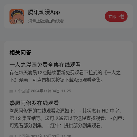
响彻妖界，却因堕入暗魂无法再守护重要之
腾讯动漫App
人…六十年后，他再次破石而出，背负着守
立即下载
护族人的希望和信念打败了妖怪大道的霸
海量正版漫画畅快看
主，成为猴群之王，但故事仍在继续…
相关问答
一人之漫画免费全集在线观看
存在每天凌晨12点陆续更新免费观看下拉式的《一人之
下》漫画，可点击相关按钮下载App观看全集。
1 个回答
2024年11月04日 11:25
拳愿阿修罗在线观看
拳愿阿修罗的在线观看资源如下： - 其状态有 HD 中字、
第 12 集完结等。您可以通过以下途径查找观看： - 闪电：
可观看部分剧集。 - 红牛：提供部分剧集观看。
1 个回答
2024年10月02日 14:28