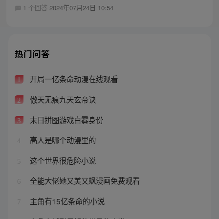
1 个回答
2024年07月24日 10:54
热门问答
开局一亿条命动漫在线观看
1
傲天无痕九天玄帝诀
2
末日拼图游戏白雾身份
3
高人是哪个动漫里的
4
这个世界很危险小说
5
全能大佬她又美又飒漫画免费观看
6
主角有15亿条命的小说
7