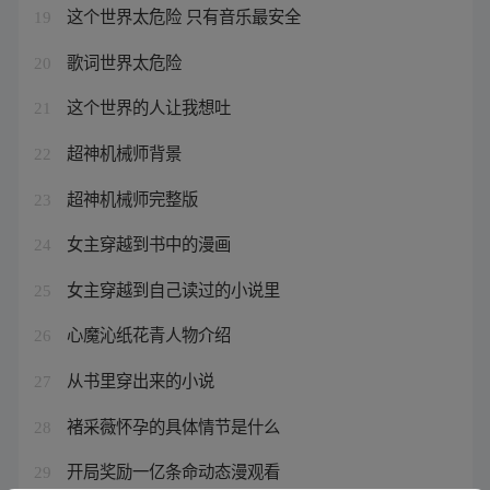
这个世界太危险 只有音乐最安全
19
歌词世界太危险
20
这个世界的人让我想吐
21
超神机械师背景
22
超神机械师完整版
23
女主穿越到书中的漫画
24
女主穿越到自己读过的小说里
25
心魔沁纸花青人物介绍
26
从书里穿出来的小说
27
褚采薇怀孕的具体情节是什么
28
开局奖励一亿条命动态漫观看
29