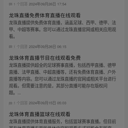
1 个回答
2024年09月26日 17:54
龙珠直播免费体育直播在线观看
龙珠直播提供免费体育直播，涵盖足球、西甲、德甲、法
甲、中超等赛事。您可以通过龙珠直播官网或相关应用观
看。
1 个回答
2024年09月26日 06:15
龙珠体育直播节目在线观看免费
龙珠直播提供超全的足球赛事直播，包括西甲直播、德甲
直播、法甲直播、中超直播等，还有免费体育直播、户外
直播等内容。您可以通过龙珠直播的官网或相关平台进行
观看。但需要注意的是，其部分直播可能存在版权问
题。...
1 个回答
2024年09月15日 05:03
龙珠体育直播篮球在线观看
龙珠直播提供体育直播服务，包括篮球赛事直播。但目前