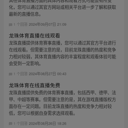
其在体育直播方面的具体内容和观看方式可能会有所变
化，您可以通过其官方网站或相关平台进一步了解和获取
最新的直播信息。
1 个回答
2024年09月07日 21:09
龙珠体育直播在线观看
龙珠直播提供体育赛事直播，您可以通过其官方平台进行
在线观看。但需要注意的是，目前龙珠直播的热度和竞争
力相对较弱，其体育直播内容的丰富程度和观看体验可能
会受到一定影响。
1 个回答
2024年08月27日 00:43
龙珠体育在线直播免费
龙珠直播提供免费的体育赛事直播，包括西甲、德甲、法
甲、中超等赛事。但需要注意的是，其在游戏直播版权方
面存在一定问题。目前龙珠直播的热度和竞争力相对较
低，您可以根据自身需求选择观看。
1 个回答
2024年08月26日 18:26