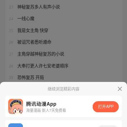
神秘复苏多人有声小说
23
一线心魔
24
我是女主角 快穿
25
被诅咒者悉听遵命
26
主角穿越神秘复苏的小说
27
大奉打更人许七安老婆顺序
28
恐怖复苏 开局
29
单机游戏拼图游戏有哪些
继续浏览精彩内容
30
腾讯动漫App
打开APP
海量漫画 新人7天免费看
腾讯漫画
起点读书
QQ阅读