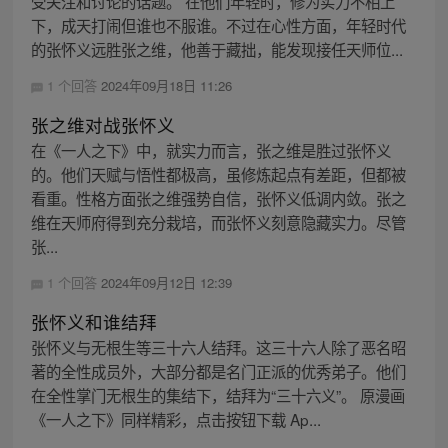
受关注和讨论的话题。 在他们年轻时，修为实力不相上
下，成天打闹但谁也不服谁。不过在心性方面，年轻时代
的张怀义远胜张之维，他善于藏拙，能发现接任天师位...
1 个回答
2024年09月18日 11:26
张之维对战张怀义
在《一人之下》中，就实力而言，张之维是胜过张怀义
的。他们天赋与悟性都极高，虽修炼起点有差距，但都被
看重。性格方面张之维强势自信，张怀义低调内敛。张之
维在天师府得到充分栽培，而张怀义刻意隐藏实力。尽管
张...
1 个回答
2024年09月12日 12:39
张怀义和谁结拜
张怀义与无根生等三十六人结拜。这三十六人除了恶名昭
著的全性成员外，大部分都是名门正派的优秀弟子。他们
在全性掌门无根生的集结下，结拜为“三十六义”。 原漫画
《一人之下》同样精彩，点击按钮下载 Ap...