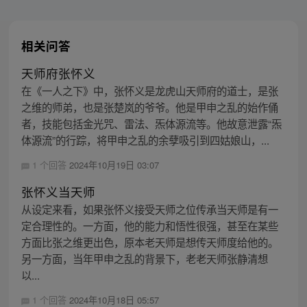
相关问答
天师府张怀义
在《一人之下》中，张怀义是龙虎山天师府的道士，是张
之维的师弟，也是张楚岚的爷爷。他是甲申之乱的始作俑
者，技能包括金光咒、雷法、炁体源流等。他故意泄露“炁
体源流”的行踪，将甲申之乱的余孽吸引到四姑娘山，...
1 个回答
2024年10月19日 03:07
张怀义当天师
从设定来看，如果张怀义接受天师之位传承当天师是有一
定合理性的。一方面，他的能力和悟性很强，甚至在某些
方面比张之维更出色，原本老天师是想传天师度给他的。
另一方面，当年甲申之乱的背景下，老老天师张静清想
以...
1 个回答
2024年10月18日 05:57