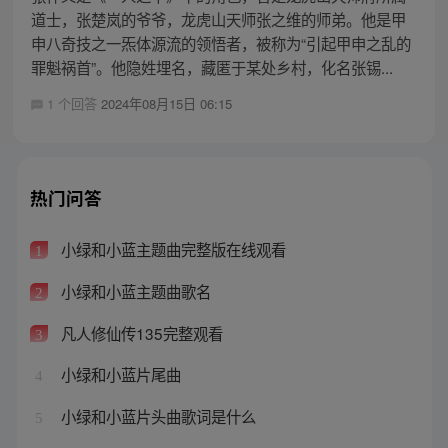
道士，张楚岚的爷爷，龙虎山天师张之维的师弟。他是甲
申八奇技之一炁体源流的领悟者，被称为“引起甲申之乱的
罪魁祸首”。他隐姓埋名，藏匿于某处乡村，化名张锡...
1 个回答
2024年08月15日 06:15
热门问答
小绿和小蓝主题曲完整版在线观看
1
小绿和小蓝主题曲歌名
2
凡人修仙传135完整观看
3
小绿和小蓝片尾曲
4
小绿和小蓝片头曲歌词是什么
5