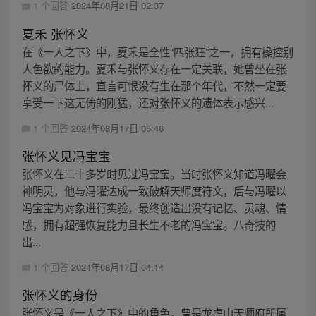
1 个回答
2024年08月21日 02:37
夏禾 张怀义
在《一人之下》中，夏禾是全性“四张狂”之一，拥有操控别
人色欲的能力。夏禾与张怀义存在一定关联，她曾坐在张
怀义的尸体上，直言可恨没有生在那个年代，不然一定要
享受一下这无俦的刚猛，还对张怀义的遗体表示感兴...
1 个回答
2024年08月17日 05:46
张怀义见冯宝宝
张怀义在二十多岁时见过冯宝宝。当时张怀义知道冯曜会
神明灵，他与冯曜达成一致破解天师度符文，后与冯曜以
冯宝宝为对象进行实验，最终创造出没有记忆、灵魂、情
感，拥有超强恢复能力且长生不老的冯宝宝。八奇技的
出...
1 个回答
2024年08月17日 04:14
张怀义的身份
张怀义是《一人之下》中的角色，曾是龙虎山天师府所属