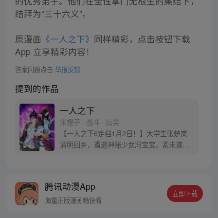
的优秀弟子。他们在全性掌门无根生的集结下，
结拜为“三十六义”。
原漫画
《一人之下》
同样精彩，点击按钮下载
App 立享精彩内容！
答案问题点击
举报反馈
提到的作品
一人之下
米橙子 · 战斗 · 搞笑
【一人之下6定档1月2日！】大学生张楚岚
清明回乡，遭遇神秘少女冯宝宝。素未谋面
的冯宝宝却对张楚岚异常熟悉，并将其带去
自己打工的快递公司。为了帮冯宝宝寻找她
的身世，也为了查清自己与爷爷身上的秘
腾讯动漫App
密，张楚岚的生活被彻底颠覆，与冯宝宝一
立即下载
同踏上“异人”之旅。
海量正版漫画畅快看