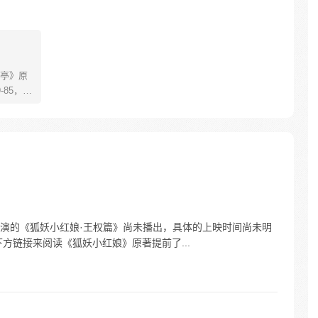
亭》原
85，淮
糊萝莉小狐
生死
四更
:08，成毅主演的《狐妖小红娘·王权篇》尚未播出，具体的上映时间尚未明
方链接来阅读《狐妖小红娘》原著提前了...