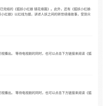
已完结的《狐妖小红娘 镜花缘篇》。此外，还有《狐妖小红娘·
妖小红娘》以红线为媒，讲述人妖之间的转世续缘故事，受到众
卫视播出。 等待电视剧的同时，也可以点击下方链接来阅读《狐
卫视播出。 等待电视剧的同时，也可以点击下方链接来阅读《狐