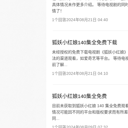
具体情况未作更多介绍。 等待电视剧的同
情了！
1个回答
2024年08月21日 04:40
狐妖小红娘140集全免费下载
未经授权的免费下载电视剧《狐妖小红娘》
法的渠道观看，如爱奇艺等平台。 等待电
前了解...
1个回答
2024年08月21日 04:10
狐妖小红娘140集全免费
目前未获取到狐妖小红娘 140 集全免费
情况可能因不同的平台和版权要求而有所差
同...
1个回答
2024年08月09日 07:32