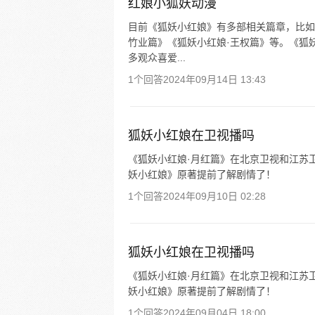
红娘小狐妖动漫
目前《狐妖小红娘》有多部相关篇章，比如
竹业篇》《狐妖小红娘·王权篇》等。《狐
多观众喜爱...
1个回答
2024年09月14日 13:43
狐妖小红娘在卫视播吗
《狐妖小红娘·月红篇》在北京卫视和江苏
妖小红娘》原著提前了解剧情了！
1个回答
2024年09月10日 02:28
狐妖小红娘在卫视播吗
《狐妖小红娘·月红篇》在北京卫视和江苏
妖小红娘》原著提前了解剧情了！
1个回答
2024年09月04日 18:00