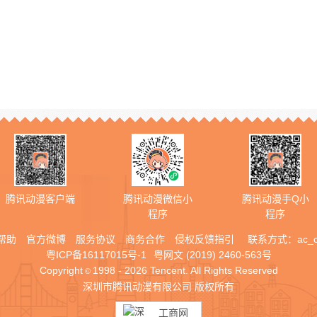
腾讯动漫客户端
腾讯动漫微信小
腾讯动漫手Q小
程序
程序
帮助
官方微博
服务协议
商务合作
侵权反馈指引
联系方式：
ac_
粤ICP备16117015号-1
粤网文 (2019) 2460-563号
Copyright
1998 - 2026 Tencent. All Rights Reserved
©
深圳市腾讯动漫有限公司 版权所有
工商网