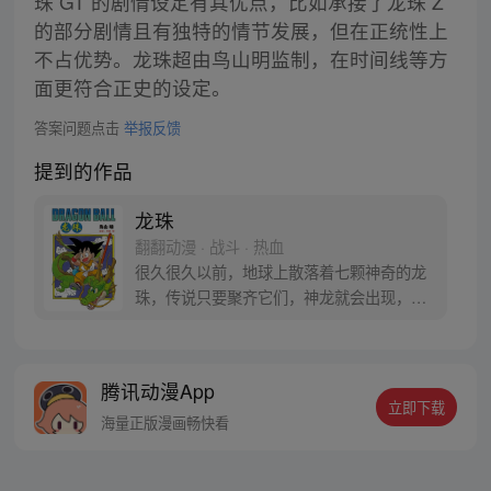
珠 GT 的剧情设定有其优点，比如承接了龙珠 Z
的部分剧情且有独特的情节发展，但在正统性上
不占优势。龙珠超由鸟山明监制，在时间线等方
面更符合正史的设定。
答案问题点击
举报反馈
提到的作品
龙珠
翻翻动漫 · 战斗 · 热血
很久很久以前，地球上散落着七颗神奇的龙
珠，传说只要聚齐它们，神龙就会出现，并
可以为人实现一个愿望。为了寻找龙珠，布
尔玛和孙悟空踏上了奇妙的寻珠之旅……
腾讯动漫App
立即下载
海量正版漫画畅快看