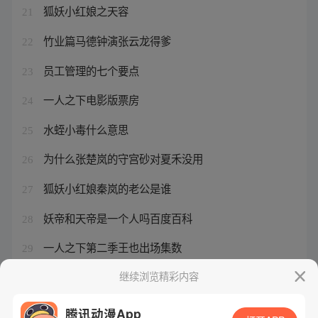
狐妖小红娘之天容
21
竹业篇马德钟演张云龙得爹
22
员工管理的七个要点
23
一人之下电影版票房
24
水蛭小毒什么意思
25
为什么张楚岚的守宫砂对夏禾没用
26
狐妖小红娘秦岚的老公是谁
27
妖帝和天帝是一个人吗百度百科
28
一人之下第二季王也出场集数
29
狐妖小红娘醉酒
继续浏览精彩内容
30
腾讯动漫App