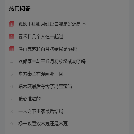
热门问答
狐妖小红娘月红篇白狐是好还是坏
1
夏禾和几个人在一起过
2
涂山苏苏和白月初结局是he吗
3
欢都落兰与平丘月初续缘成功了吗
4
东方秦兰在漫画哪一回
5
端木瑛最后夺舍了冯宝宝吗
6
暖心谁唱的
7
一人之下王家最后结局
8
杨一叹喜欢木篾还是木蔑
9