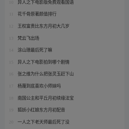
异人之下电影版免费观看国语
10
花千骨原著颜值排行
11
王权富贵比东方月初大几岁
12
梵云飞出场
13
涂山璟最后死了嘛
14
异人之下电影拍到哪个剧情
15
张之维为什么把张灵玉赶下山
16
杨蔑到底喜欢小师妹吗
17
南国公主和平丘月初续缘法宝
18
狐妖小红娘东方月初配音
19
一人之下老天师最后死了没
20