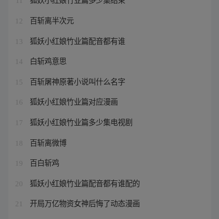
11
百斩离半次元
12
狐妖小红娘竹业篇配音都有谁
13
白斩鸡意思
14
百斩屠神原著小说叫什么名字
15
狐妖小红娘竹业篇对应漫画
16
狐妖小红娘竹业篇多少集电视剧
17
百斩离微博
18
百白斩鸡
19
狐妖小红娘竹业篇配音都有谁配的
20
开局万亿物资女神后悔了动态漫画
21