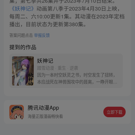
集；第七季共26集并于2023年7月10日结束。
《妖神记》
动画第八季于2023年4月30日上映，
每周二、六10:00更新1集。其动漫在2023年定档
播出，目前状态为更新第380集。
答案问题点击
举报反馈
提到的作品
妖神记
踏雪动漫 · 重生 · 逆袭
因为一本时空妖灵之书，时空发生了扭转，
本应战死在神兽围攻中的聂离，一睁开眼已
经坐在了教室，他回到了十三岁。当一切重
新开始之时，他如何守护自己的挚爱之人。
【授权/每周三、六更新】
腾讯动漫App
立即下载
海量正版漫画畅快看