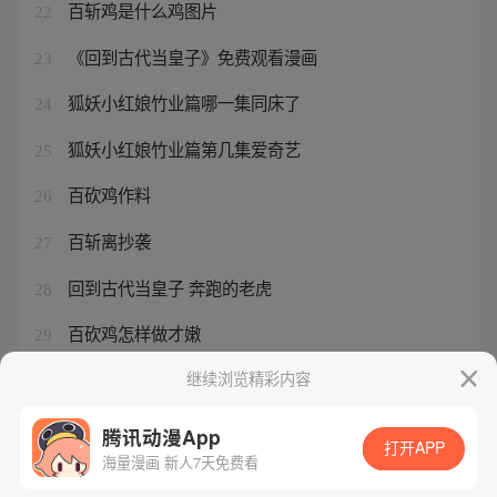
百斩鸡是什么鸡图片
22
《回到古代当皇子》免费观看漫画
23
狐妖小红娘竹业篇哪一集同床了
24
狐妖小红娘竹业篇第几集爱奇艺
25
百砍鸡作料
26
百斩离抄袭
27
回到古代当皇子 奔跑的老虎
28
百砍鸡怎样做才嫩
29
第一御兽师肖星宇的父母
继续浏览精彩内容
30
腾讯动漫App
打开APP
海量漫画 新人7天免费看
腾讯漫画
起点读书
QQ阅读