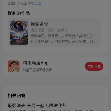
答案问题点击
举报反馈
提到的作品
神宠进化
阅文漫画 · 怪物 · 金手指
天地异变，妖兽横生，新纪元人类诞生了一
种全新的职业。收服怪物，培养怪物，训练
怪物，这就是御使。一个怀揣着梦想的少年
懵懵憧憧的被一脚踢入这个黄金盛世。高
鹏：就算是一条泥鳅，我也能将他进化成一
腾讯动漫App
只翱翔九天的真龙。 每周三、六更新
立即下载
海量正版漫画畅快看
相关问答
最强渔夫 开局一艘无限进化船