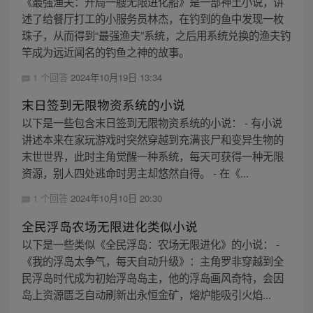
《最强渔夫：开局一艘无限进化船》是一部神土小说，讲
述了给餐厅打工的小服务员林杰，在钓到的鱼中发现一枚
珠子，从而得到“最强渔夫”系统，之后用系统兑换的渔夫钓
竿成为远近闻名的钓鱼之神的故事。
1 个回答
2024年10月19日 13:34
末日签到无限物资系统的小说
以下是一些包含末日签到无限物资系统的小说： - 有小说
讲述本来在家玩游戏时突然穿越到充满丧尸和变异生物的
末世世界，此时主角觉醒一种系统，每天可获得一种无限
资源，别人四处逃命时男主却悠然自得。 - 在《...
1 个回答
2024年10月10日 20:30
全民浮岛农场无限进化类似小说
以下是一些类似《全民浮岛：农场无限进化》的小说： -
《我的浮岛太争气，每天自动升级》：主角罗非穿越到全
民浮岛时代成为初始浮岛岛主，他的浮岛画风奇特，会因
岛上资源匮乏自动刷新出永恒金矿，熔炉能吸引火焰...