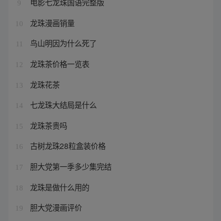
电影七龙珠国语完整版
9
龙珠漫画销量
10
鸟山明因为什么死了
11
龙珠茶价格一览表
12
龙珠花茶
13
七龙珠大结局是什么
14
龙珠茶贵吗
15
古树龙珠28粒盒装价格
16
胆大党第一季多少集完结
17
龙珠是做什么用的
18
胆大党漫画评价
19