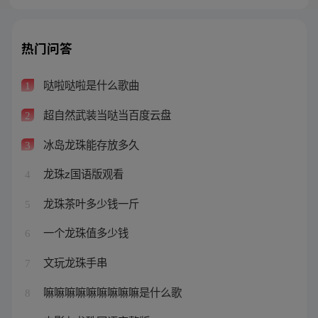
热门问答
哒啦哒啦是什么歌曲
1
超自然武装当哒当百度云盘
2
冰岛龙珠能存放多久
3
龙珠z国语版观看
4
龙珠茶叶多少钱一斤
5
一个龙珠值多少钱
6
文玩龙珠手串
7
嘛嘛嘛嘛嘛嘛嘛嘛嘛是什么歌
8