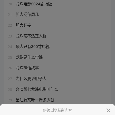
龙珠电影2024剧场版
20
胆大党每周几
21
胆大狂妄
22
龙珠茶不适宜人群
23
最大只有300寸电视
24
龙珠是什么宝珠
25
龙珠神话故事
26
为什么要说胆子大
27
台湾版七龙珠电影叫什么
28
星油藤茶叶一斤多少钱
29
赛亚人漫画人物
继续浏览精彩内容
30