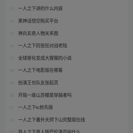
一人之下讲的什么内容
13
黑神话悟空购买平台
14
神兵玄奇人物关系图
15
一人之下四张狂对战老陆
16
全球兽化变成大猩猩的小说
17
一人之下电影版在哪看
18
扮演王也队友张起灵
19
开局一座山苏樱是穿越者吗
20
一人之下tc抢先版
21
一人之下番外天师下山完整版在线
22
异人之下真人版巴伦演员叫什么
23