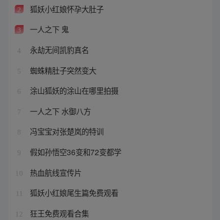
狐妖小红娘怀孕大肚子
2
一人之下 鬼
3
永劫无间凯豹真名
4
蜘蛛精肚子突然变大
5
涂山狐妖的涂山在哪里拍摄
6
一人之下 水御八方
7
冯宝宝对张楚岚的特训
8
假如孙悟空36变和72变都学
9
热血航线宣传片
10
狐妖小红娘尾生篇免费观看
11
狂王免费观看合集
12