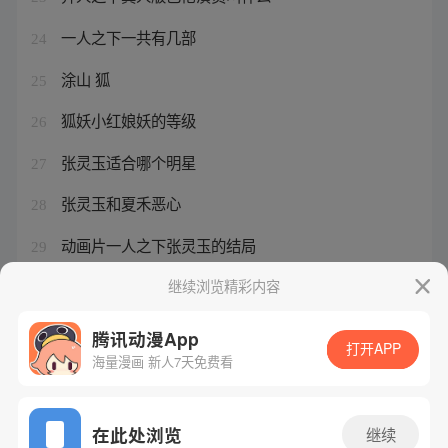
一人之下一共有几部
24
涂山 狐
25
狐妖小红娘妖的等级
26
张灵玉适合哪个明星
27
张灵玉和夏禾恶心
28
动画片一人之下张灵玉的结局
29
杨一叹和王权霸业小时候
继续浏览精彩内容
30
腾讯动漫App
打开APP
海量漫画 新人7天免费看
腾讯漫画
起点读书
QQ阅读
网站备案/许可证号：粤B2-20090059-5
在此处浏览
继续