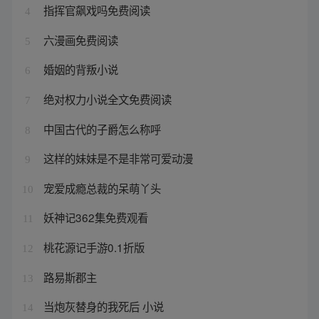
指挥官飙戏吗免费阅读
4
六漫画免费阅读
5
婚姻的背叛小说
6
绝对权力小说全文免费阅读
7
中国古代的子爵怎么称呼
8
这样的妹妹是不是非常可爱动漫
9
宠爱成瘾总裁的呆萌丫头
10
妖神记362集免费观看
11
桃花源记手游0.1折版
12
路易斯郡主
13
当炮灰替身的我死后 小说
14