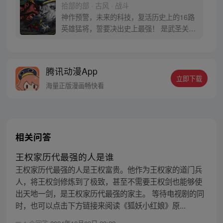
拾部的部 · 古风 · 战斗
神作预警，未来的科技，复活历史上的16路
英雄猛将，誓要决出史上最强！ 是武圣关云
长、还是西楚霸王项羽，是一人之下的吕奉
先，还是满洲第一勇士鳌拜 两两对决，生死
格斗，最终获胜者，将会获得一个愿望！ 粉
腾讯动漫App
丝群：481670726
立即下载
海量正版漫画畅快看
相关问答
王权家历代最强的人是谁
王权家历代最强的人是王权富贵。他作为王权家的道门兵
人，将王权剑修炼到了极致，甚至不需要王权剑也能够使
出天地一剑，是王权家历代最强的家主。 等待电视剧的同
时，也可以点击下方链接来阅读《狐妖小红娘》原...