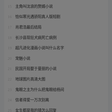
主角叫沈浪的赘婿小说
15
恰似寒光遇骄阳真人版短剧
16
肖君浩最后结局
17
长沙县现狂犬病死亡病例
18
超凡进化漫画小说叫什么名字
19
宠魅小说
20
民国开局娶于曼丽的小说
21
地球图片高清大图
22
鬼眼之主为什么把鬼眼给杨间
23
信者得爱一万次别离
24
女生都是我的错怎么回复
25