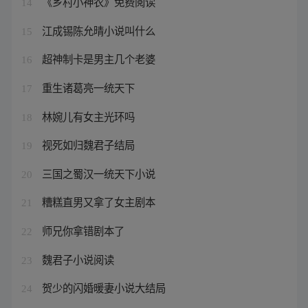
《乡村小神农》免费阅读
14
江成锡陈允晴小说叫什么
15
超神制卡是男主几个老婆
16
重生诸葛亮一统天下
17
林婉儿有女主光环吗
18
视死如归魏君子结局
19
三国之蜀汉一统天下小说
20
糟糕直男又拿了女主剧本
21
师兄你拿错剧本了
22
魏君子小说阅读
23
贺少的闪婚暖妻小说大结局
24