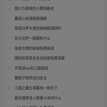
我以为我拿的火葬场剧本
4
霸道小叔请轻撩漫画
5
穿成马甲大佬的妹妹顾漾顾矜
6
女主光环一般都有什么
7
穿成大佬的妹妹免费阅读
8
国民校草是女生动态版免费观看
9
开局送vip的三国游戏
10
魏君子视死如归女主
11
三国之重生诸葛亮一统天下
12
韶光慢笑佳人原著小说叫什么
13