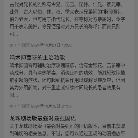
古代对兄长的雅称有令兄、昆玉、昆仲、仁兄、家兄等。
此外，古人以伯、仲、叔、季来表示兄弟间的排行顺序，
伯为老大，也可用于指代兄长。在尊称对方亲属时，令字
用于表示美好，令兄便是对对方兄长的称呼；而家兄则
可...
1 个回答
2024年10月21日 10:20
鸣术抑菌膏的主治功能
鸣术抑菌膏可辅助治疗玫瑰糠疹，含有金银花、苦参等中
药成分，具有清热解毒、消炎止痒的功效，能减轻玫瑰糠
疹引起的症状，还可起到抗菌作用以缓解炎症反应，但因
其为外用药物，对于重症或持续时间较长的患者效果有
限...
1 个回答
2024年10月12日 21:58
龙珠剧场版最强对最强国语
关于龙珠剧场版《最强对最强》的国语版本，目前未获取
到确切的相关信息。不过，您可以通过正规的动漫播放平