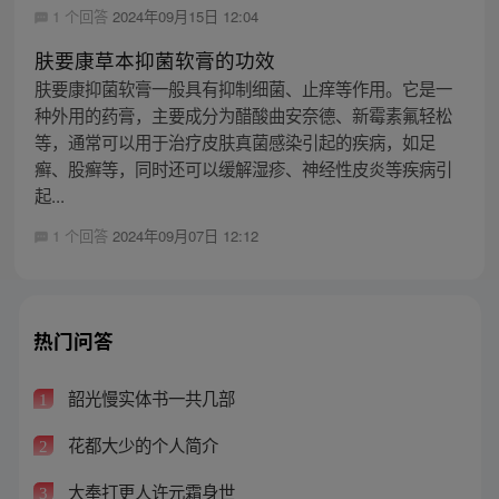
1 个回答
2024年09月15日 12:04
肤要康草本抑菌软膏的功效
肤要康抑菌软膏一般具有抑制细菌、止痒等作用。它是一
种外用的药膏，主要成分为醋酸曲安奈德、新霉素氟轻松
等，通常可以用于治疗皮肤真菌感染引起的疾病，如足
癣、股癣等，同时还可以缓解湿疹、神经性皮炎等疾病引
起...
1 个回答
2024年09月07日 12:12
热门问答
韶光慢实体书一共几部
1
花都大少的个人简介
2
大奉打更人许元霜身世
3