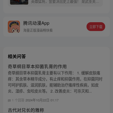
英雄猛将，誓要决出史上最强！ 是武圣关云
长、还是西楚霸王项羽，是一人之下的吕奉
先，还是满洲第一勇士鳌拜 两两对决，生死
格斗，最终获胜者，将会获得一个愿望！ 粉
腾讯动漫App
丝群：481670726
立即下载
海量正版漫画畅快看
相关问答
奇草纲目草本抑菌乳膏的作用
奇草纲目草本抑菌乳膏主要有以下作用： 1. 缓解皮肤瘙
痒：其含草本精华成分，有止痒和抑菌作用，在抑菌同时
可呵护肌肤、滋润肌肤，能辅助治疗瘙痒性疾病，如皮
炎、湿疹、虫咬皮炎等。 2. 改善皮炎：可杀灭和...
1 个回答
2024年10月22日 01:17
古代对兄长的雅称