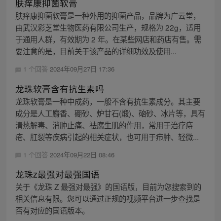
肤痒康抑菌软膏
肤痒康抑菌软膏是一种外用的抑菌产品，品牌为广云堂，
由武汉彩芝堂生物医药有限公司生产，规格为 22g，适用
于通用人群，有效期为 2 年。在某些网店和药店有售。需
要注意的是，目前关于该产品的详细功效及使用...
1 个回答
2024年09月27日 17:36
龙珠软膏含有抗生素吗
龙珠软膏是一种中成药，一般不含有抗生素成分。其主要
成分是人工麝香、硼砂、炉甘石(煅)、硇砂、冰片等，具有
清热解毒、消肿止痛、祛腐生肌的作用，常用于治疗痔
疮、肛裂等疾病引起的相关症状，也可用于疖肿、轻微...
1 个回答
2024年09月22日 08:46
龙珠z最强对最强国语
关于《龙珠 Z 最强对最强》的国语版，目前为您搜索到的
相关信息有限。您可以通过正规的视频平台进一步查找是
否有对应的国语版本。