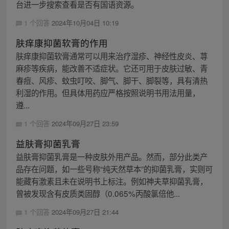
台进一步搜索查看是否有国语资源。
1 个回答
2024年10月04日 10:19
肤痒康抑菌软膏的作用
肤痒康抑菌软膏通常可以用来治疗湿疹、神经性皮炎、荨
麻疹等疾病，能改善不适症状。它还可用于皮肤过敏、青
春痘、风疹、蚊虫叮咬、脚气、脚干、脚裂等，具有清热
利湿的作用。但具体用药应严格按照说明书用法用量，
遵...
1 个回答
2024年09月27日 23:59
益肤膏抑菌乳膏
益肤膏抑菌乳膏是一种皮肤外用产品。然而，部分此类产
品存在问题，如一些号称“纯天然草本”的抑菌乳膏，实则可
能藏有激素且未在说明书上标注。例如神夫草抑菌乳膏，
曾被发现含有皮质类固醇（0.065%丙酸氯倍他...
1 个回答
2024年09月27日 21:44