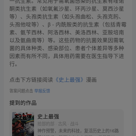
一抗生素。常见用于需氧菌感染的抗生素有喹诺
酮类抗生素（如氧氟沙星、环丙沙星、莫西沙星
等）、头孢类抗生素（如头孢曲松、头孢克肟、
头孢他啶等）、β - 内酰胺类的抗生素（包括青霉
素、氨苄西林、阿洛西林、美洛西林、亚胺培南
以及氨曲南等）等。这些药物的抗菌效果因需氧
菌的具体种类、感染部位、患者个体差异等多种
因素而有所不同，具体用药需要在医生指导下进
行。
点击下方链接阅读
《史上最强》
漫画
答案问题点击
举报反馈
提到的作品
史上最强
拾部的部 · 古风 · 战斗
神作预警，未来的科技，复活历史上的16路