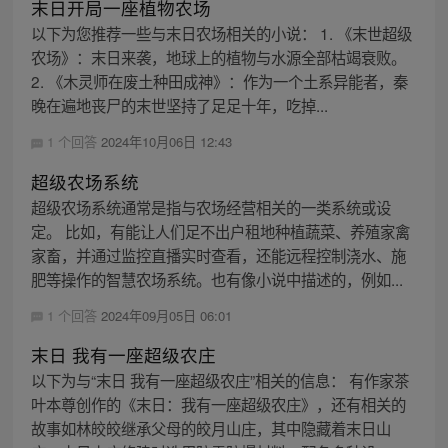
末日开局一座植物农场
以下为您推荐一些与末日农场相关的小说： 1. 《末世超级
农场》：末日来袭，地球上的植物与水源全部枯竭衰败。
2. 《木灵师在废土种田成神》：作为一个土系异能者，秦
晚在遍地丧尸的末世坚持了足足十年，吃掉...
1 个回答
2024年10月06日 12:43
超级农场系统
超级农场系统通常是指与农场经营相关的一类系统或设
定。 比如，有能让人们足不出户租地种植蔬菜、养殖家禽
家畜，并通过监控直播实时查看，还能远程控制浇水、施
肥等操作的智慧农场系统。也有像小说中描述的，例如...
1 个回答
2024年09月05日 06:01
末日 我有一座超级农庄
以下为与“末日 我有一座超级农庄”相关的信息： 有作家茶
叶本尊创作的《末日：我有一座超级农庄》，还有相关的
故事如林皎皎继承父母的皎月山庄，其中隐藏着末日山