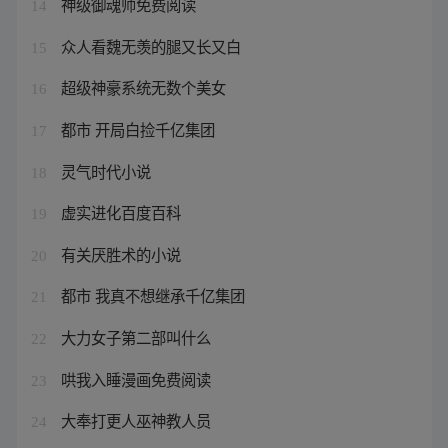
神级御魂师免费阅读
14
众人看魏无羡的腿又长又白
15
超级神豪系统无数个美女
16
都市 开局白捡千亿集团
17
灵气时代小说
18
虚实进化百度百科
19
有关厌胜术的小说
20
都市 我真不想继承千亿集团
21
大力女子第二部叫什么
22
哄我入睡漫画免费阅读
23
大奉打更人巫神教人员
24