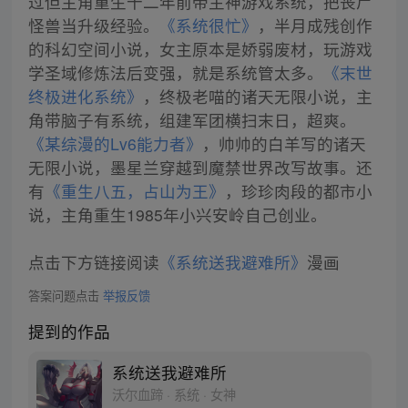
过但主角重生十二年前带主神游戏系统，把丧尸
怪兽当升级经验。
《系统很忙》
，半月成残创作
的科幻空间小说，女主原本是娇弱废材，玩游戏
学圣域修炼法后变强，就是系统管太多。
《末世
终极进化系统》
，终极老喵的诸天无限小说，主
角带脑子有系统，组建军团横扫末日，超爽。
《某综漫的Lv6能力者》
，帅帅的白羊写的诸天
无限小说，墨星兰穿越到魔禁世界改写故事。还
有
《重生八五，占山为王》
，珍珍肉段的都市小
说，主角重生1985年小兴安岭自己创业。
点击下方链接阅读
《系统送我避难所》
漫画
答案问题点击
举报反馈
提到的作品
系统送我避难所
沃尔血蹄 · 系统 · 女神