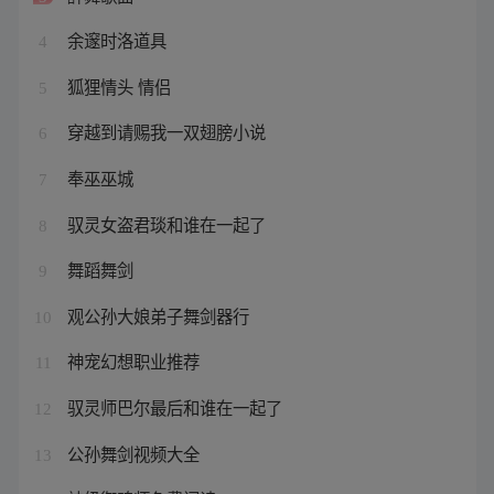
余邃时洛道具
4
狐狸情头 情侣
5
穿越到请赐我一双翅膀小说
6
奉巫巫城
7
驭灵女盗君琰和谁在一起了
8
舞蹈舞剑
9
观公孙大娘弟子舞剑器行
10
神宠幻想职业推荐
11
驭灵师巴尔最后和谁在一起了
12
公孙舞剑视频大全
13