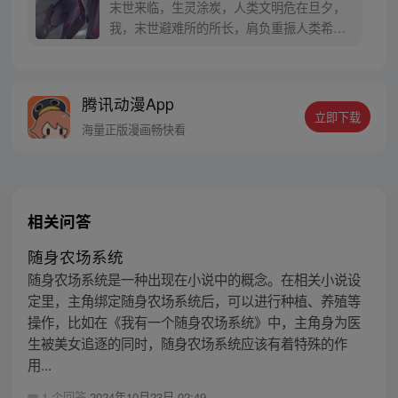
末世来临，生灵涂炭，人类文明危在旦夕，
我，末世避难所的所长，肩负重振人类希望
的重担！总裁、电工、程序员等职业人在末
世无用武之地？别怕来我的地下系统避难所
辅佐我吧， we need you！ 每周四更，周一
腾讯动漫App
周三周五周日更新。请大家多多支持血蹄。
立即下载
海量正版漫画畅快看
相关问答
随身农场系统
随身农场系统是一种出现在小说中的概念。在相关小说设
定里，主角绑定随身农场系统后，可以进行种植、养殖等
操作，比如在《我有一个随身农场系统》中，主角身为医
生被美女追逐的同时，随身农场系统应该有着特殊的作
用...
1 个回答
2024年10月23日 02:49