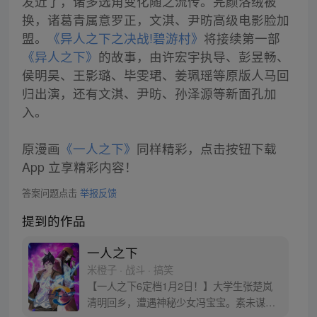
发近了，诸多选角变化随之流传。完颜洛绒被
换，诸葛青属意罗正，文淇、尹昉高级电影脸加
盟。
《异人之下之决战!碧游村》
将接续第一部
《异人之下》
的故事，由许宏宇执导、彭昱畅、
侯明昊、王影璐、毕雯珺、姜珮瑶等原版人马回
归出演，还有文淇、尹昉、孙泽源等新面孔加
入。
原漫画
《一人之下》
同样精彩，点击按钮下载
App 立享精彩内容！
答案问题点击
举报反馈
提到的作品
一人之下
米橙子 · 战斗 · 搞笑
【一人之下6定档1月2日！】大学生张楚岚
清明回乡，遭遇神秘少女冯宝宝。素未谋面