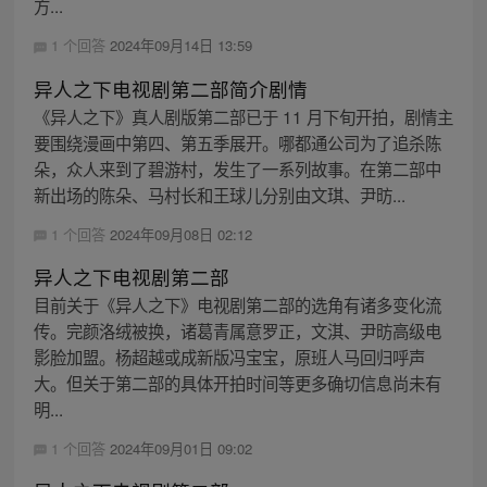
方...
1 个回答
2024年09月14日 13:59
异人之下电视剧第二部简介剧情
《异人之下》真人剧版第二部已于 11 月下旬开拍，剧情主
要围绕漫画中第四、第五季展开。哪都通公司为了追杀陈
朵，众人来到了碧游村，发生了一系列故事。在第二部中
新出场的陈朵、马村长和王球儿分别由文琪、尹昉...
1 个回答
2024年09月08日 02:12
异人之下电视剧第二部
目前关于《异人之下》电视剧第二部的选角有诸多变化流
传。完颜洛绒被换，诸葛青属意罗正，文淇、尹昉高级电
影脸加盟。杨超越或成新版冯宝宝，原班人马回归呼声
大。但关于第二部的具体开拍时间等更多确切信息尚未有
明...
1 个回答
2024年09月01日 09:02