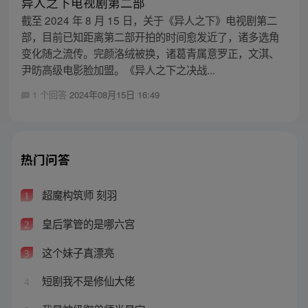
异人之下电视剧第二部
截至 2024 年 8 月 15 日，关于《异人之下》电视剧第二
部，目前已知距离第二部开拍的时间愈发近了，诸多选角
变化随之流传。完颜洛绒被换，诸葛青属意罗正，文淇、
尹昉高级电影脸加盟。《异人之下之决战...
1 个回答
2024年08月15日 16:49
热门问答
超魔构筑师 刻羽
1
皇后掌管的是哪六宫
2
这个妹子真漂亮
3
短剧我不是修仙大佬
4