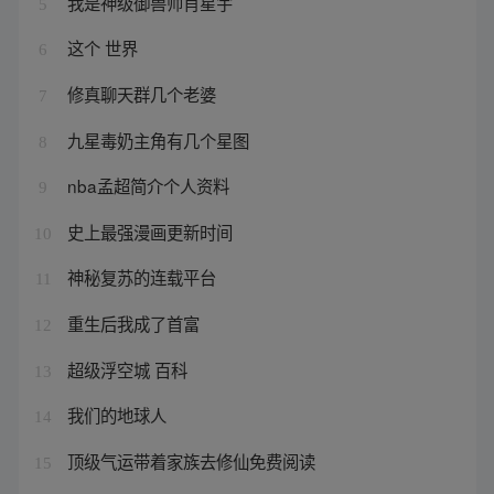
我是神级御兽师肖星宇
5
这个 世界
6
修真聊天群几个老婆
7
九星毒奶主角有几个星图
8
nba孟超简介个人资料
9
史上最强漫画更新时间
10
神秘复苏的连载平台
11
重生后我成了首富
12
超级浮空城 百科
13
我们的地球人
14
顶级气运带着家族去修仙免费阅读
15