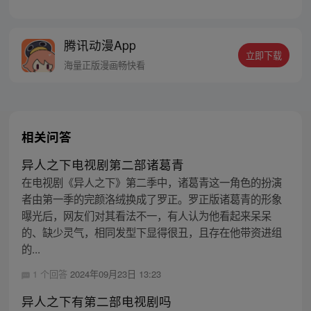
的冯宝宝却对张楚岚异常熟悉，并将其带去
自己打工的快递公司。为了帮冯宝宝寻找她
的身世，也为了查清自己与爷爷身上的秘
腾讯动漫App
密，张楚岚的生活被彻底颠覆，与冯宝宝一
立即下载
同踏上“异人”之旅。
海量正版漫画畅快看
相关问答
异人之下电视剧第二部诸葛青
在电视剧《异人之下》第二季中，诸葛青这一角色的扮演
者由第一季的完颜洛绒换成了罗正。罗正版诸葛青的形象
曝光后，网友们对其看法不一，有人认为他看起来呆呆
的、缺少灵气，相同发型下显得很丑，且存在他带资进组
的...
1 个回答
2024年09月23日 13:23
异人之下有第二部电视剧吗