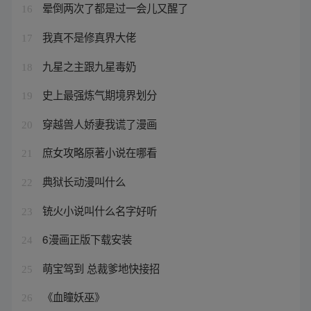
晕倒两次了都是过一会儿又醒了
16
我真不是修真界大佬
17
九星之主跟九星毒奶
18
史上最强炼气期境界划分
19
穿越兽人娇妻我谎了漫画
20
庶女攻略原著小说在哪看
21
典狱长动漫叫什么
22
铳火小说叫什么名字好听
23
6漫画正版下载安装
24
萌宝驾到 总裁爹地快接招
25
《血瞳妖巫》
26