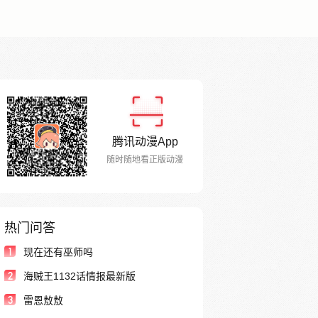
腾讯动漫App
随时随地看正版动漫
热门问答
1
现在还有巫师吗
2
海贼王1132话情报最新版
3
雷恩敖敖