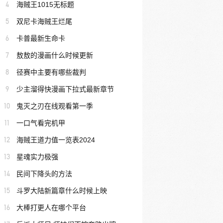
4
海贼王1015无标题
5
双尼卡海贼王烂尾
6
卡普最新生命卡
7
敖敖的漫画什么时候更新
8
径赛中主要有哪些裁判
9
少主溜得快漫画下拉式最新章节
10
鬼灭之刃在线观看第一季
11
一口气看完机甲
12
海贼王道力值一览表2024
13
星魂实力极强
14
民间下降头的方法
15
斗罗大陆新篇章什么时候上映
16
大棒打更人在哪个平台