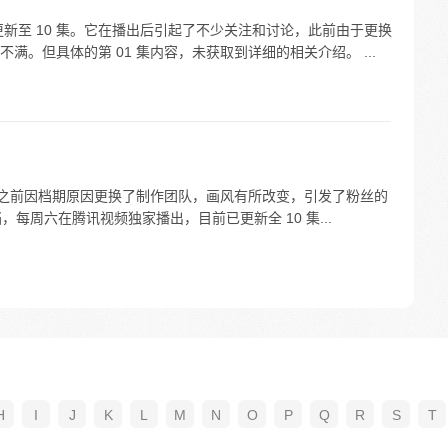
新至 10 集。它在播出后引起了不少关注和讨论，此前由于更换
。但具体的第 01 集内容，未获取到详细的相关介绍。 ...
出。之前因档期原因更换了制作团队，画风有所改变，引发了粉丝的
定档，每周六在腾讯视频独家播出，目前已更新全 10 集...
H
I
J
K
L
M
N
O
P
Q
R
S
T