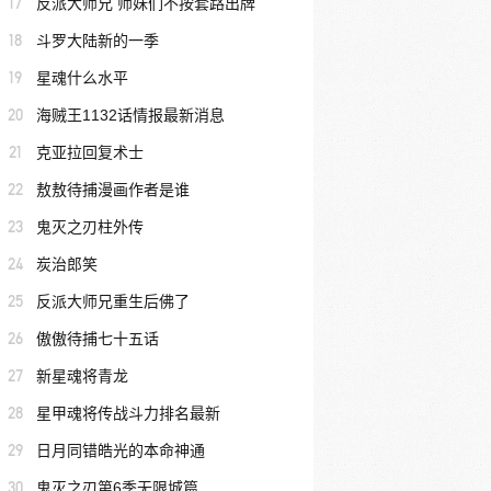
17
反派大师兄 师妹们不按套路出牌
18
斗罗大陆新的一季
19
星魂什么水平
20
海贼王1132话情报最新消息
21
克亚拉回复术士
22
敖敖待捕漫画作者是谁
23
鬼灭之刃柱外传
24
炭治郎笑
25
反派大师兄重生后佛了
26
傲傲待捕七十五话
27
新星魂将青龙
28
星甲魂将传战斗力排名最新
29
日月同错皓光的本命神通
30
鬼灭之刃第6季无限城篇