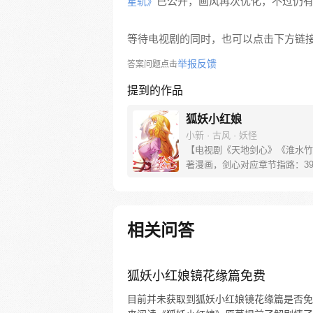
已公开，画风再次优化，不过仍
星轨》
等待电视剧的同时，也可以点击下方链
举报反馈
答案问题点击
提到的作品
狐妖小红娘
小新 · 古风 · 妖怪
【电视剧《天地剑心》《淮水竹
著漫画，剑心对应章节指路：39-
水对应章节指路272-301】 迷
妖，正太道士没节操。自古人妖
恋，千载孽缘一线牵。（每周周
新。）
相关问答
狐妖小红娘镜花缘篇免费
目前并未获取到狐妖小红娘镜花缘篇是否免