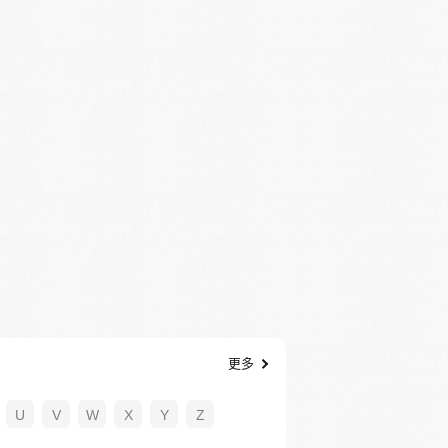
更多
U
V
W
X
Y
Z