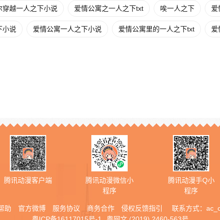
尔穿越一人之下小说
爱情公寓之一人之下txt
唉一人之下
爱
下小说
爱情公寓一人之下小说
爱情公寓里的一人之下txt
爱
腾讯动漫客户端
腾讯动漫微信小
腾讯动漫手Q小
程序
程序
帮助
官方微博
服务协议
商务合作
侵权反馈指引
联系方式：
ac_
粤ICP备16117015号-1
粤网文 (2019) 2460-563号