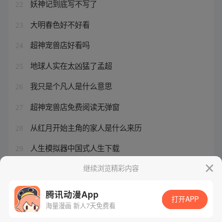
妖神记到底写不写了
22
大明春色好不好看
23
超神宠兽店好看吗
24
地球人实在太凶猛了孟超
25
我只是个凡人是什么意思
26
超神宠兽店免费阅读无弹窗
27
从红月开始主角的家人是什么来历
28
人生模拟器中国式人生下载
29
史上最强赘婿沈浪金木兰漫画
继续浏览精彩内容
30
腾讯动漫App
打开APP
海量漫画 新人7天免费看
腾讯漫画
起点读书
QQ阅读