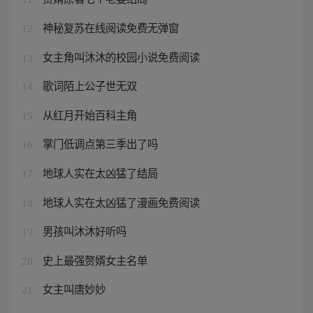
神秘复苏在线阅读免费无弹窗
12
女主角叫沐沐的校园小说免费阅读
13
歌词陌上公子世无双
14
从红月开始百科主角
15
掌门低调点第三季出了吗
16
地球人实在太凶猛了结局
17
地球人实在太凶猛了漫画免费阅读
18
男孩叫沐沐好听吗
19
史上最强赘婿女主名单
20
女主叫唐妙妙
21