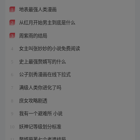
地表最强人类漫画
1
从红月开始男主到底是什么
2
周紫雨的结局
3
女主叫张妙妙的小说免费阅读
4
史上最强赘婿写的什么
5
公子别秀漫画在线下拉式
6
满级人类你进化了吗
7
庶女攻略剧透
8
我有一个避难所 小说
9
妖神记等级划分标准
10
赘婿原著七个老婆结局
11