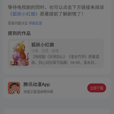
等待电视剧的同时，也可以点击下方链接来阅读
《狐妖小红娘》
原著提前了解剧情了！
答案问题点击
举报反馈
提到的作品
狐妖小红娘
小新 · 古风 · 妖怪
【电视剧《天地剑心》《淮水竹亭》原著漫
画，剑心对应章节指路：39-85，淮水对应
章节指路272-301】 迷糊萝莉小狐妖，正太
道士没节操。自古人妖生死恋，千载孽缘一
线牵。（每周周四更新。）
腾讯动漫App
立即下载
海量正版漫画畅快看