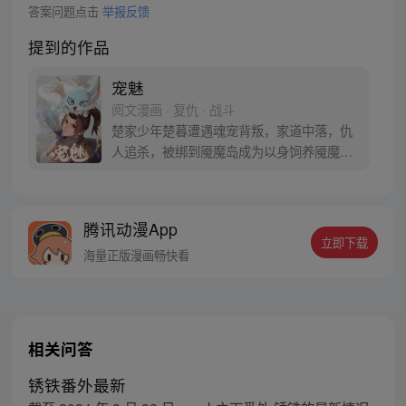
答案问题点击
举报反馈
提到的作品
宠魅
阅文漫画 · 复仇 · 战斗
楚家少年楚暮遭遇魂宠背叛，家道中落，仇
人追杀，被绑到魇魔岛成为以身饲养魇魔的
奴隶。 他体内饲养的是最恐怖的白魇魔，稍
有不慎，就会被吞噬灵魂，死无葬身之地。
为了活下去，为了能报仇，楚暮只能变强。
腾讯动漫App
楚暮幸运地和一只变异月光狐魂宠签订了契
立即下载
约，取名莫邪。 楚暮将以魇魔岛为起点，谱
海量正版漫画畅快看
写最强魂宠师的传奇人生……
相关问答
锈铁番外最新