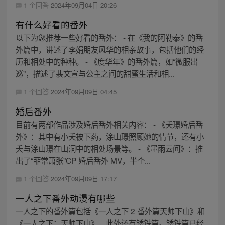
1 个回答
2024年09月04日 20:26
有什么好看的番外
以下为您推荐一些好看的番外： - 在《我的阿勒泰》的番
外篇中，讲述了李娟朋友风华的相亲故事，包括他们的经
历和相处中的种种。 - 《度华年》的番外篇，如“微服出
巡”，描述了裴文宣与公主之间的甜蜜生活和相...
1 个回答
2024年09月09日 04:45
婚后番外
目前有两部作品涉及婚后番外相关内容： - 《夭璟婚后番
外》：其中有小夭被下药，涂山璟照顾她的情节，还有小
夭与涂山璟在山洞中的相处场景等。 - 《墨雨云间》：推
出了“菲常萧张”CP 婚后番外 MV，半个...
1 个回答
2024年09月09日 17:17
一人之下番外动漫有哪些
一人之下的番外篇包括《一人之下 2 番外篇天师下山》和
《一人之下：天师下山》，此外还有锈铁篇。锈铁篇已经