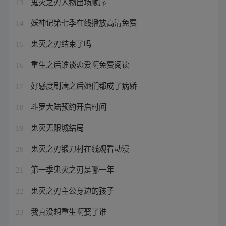
鬼灭之刃人物出场顺序
13
妖神记第七季在线播放高清免费
14
鬼灭之刃结束了吗
15
重生之后谁谈恋爱啊免费阅读
16
好感度刷满之后她们都成了病娇
17
斗罗大陆预约开启时间
18
鬼灭无限城结局
19
鬼灭之刃锻刀村在线观看动漫
20
第一季鬼灭之刃是哪一年
21
鬼灭之刃主公身边的孩子
22
我真没想重生啊娶了谁
23