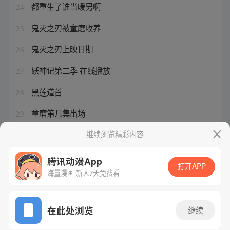
都重生了谁当暖男啊
24
鬼灭之刃被童磨收养
25
鬼灭之刃上映日期
26
妖神记第二季 在线播放
27
黑莲道首
28
童磨第几集出场
29
炭治郎成了鬼王
继续浏览精彩内容
30
腾讯动漫App
打开APP
海量漫画 新人7天免费看
腾讯漫画
起点读书
QQ阅读
网站备案/许可证号：粤B2-20090059-5
在此处浏览
继续
Copyright©1998 - 2026 Tencent. All Rights Reserved