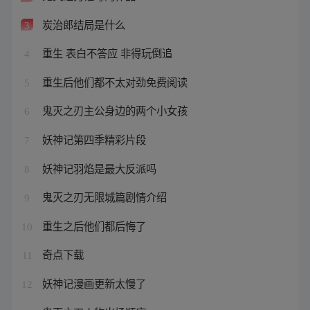
炭治郎结局是什么
3
重生 表白不答应 非得玩倒追
4
重生后他们都不太对劲免费阅读
5
鬼灭之刃主公身边的两个小女孩
6
妖神记第四季精彩片段
7
妖神记羽焰是最大反派吗
8
鬼灭之刃无限城篇剧情介绍
9
重生之后他们都后悔了
10
奇点下载
11
妖神记漫画更新太慢了
12