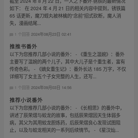
截至 2024 年 8 月 22 日，一人之下番外·锈铁的最新情况
如下： 在 2024 年 4 月 21 日的相关内容中提到，锈铁篇
65 话更新，魔刀蛭丸被林檎的“念前”招式砍断，魔人消
失，漫画结尾...
1 个回答
2024年08月23日 02:41
推推书番外
以下为您推荐几部小说的番外： - 《重生之温婉》：番外
主要写了温婉的两个儿子，其中大儿子是个重生者，富有
传奇色彩。 - 《嫡女重生记》：番外长达 185 万字，不仅
详细写了女主五个子女完整的人生，还写...
1 个回答
2024年09月03日 14:56
推荐小说番外
以下为您推荐几部小说的番外： - 《长相思》的番外中，
讲述了辰荣熠与蛟龙的故事，包括辰荣熠因天生体弱多
病，其父为其用蛟龙胆炼药，后辰荣熠良心发现试图阻
止，以及与蛟龙相关的一系列后续情节。 - 《星汉灿...