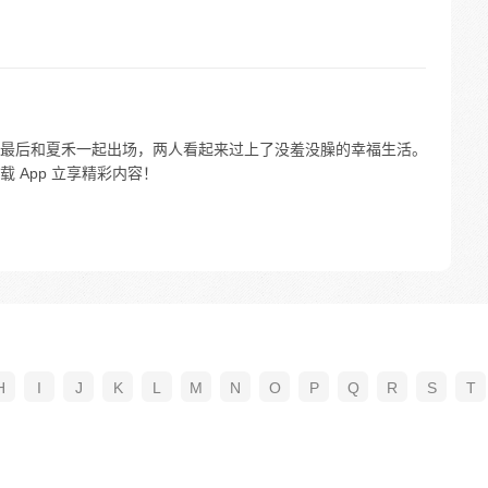
最后和夏禾一起出场，两人看起来过上了没羞没臊的幸福生活。
 App 立享精彩内容！
H
I
J
K
L
M
N
O
P
Q
R
S
T