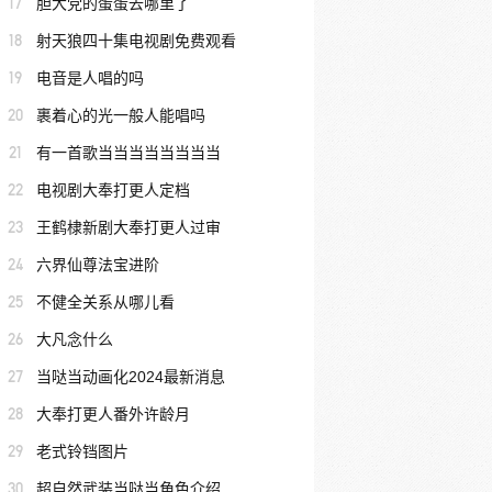
17
胆大党的蛋蛋去哪里了
18
射天狼四十集电视剧免费观看
19
电音是人唱的吗
20
裹着心的光一般人能唱吗
21
有一首歌当当当当当当当当
22
电视剧大奉打更人定档
23
王鹤棣新剧大奉打更人过审
24
六界仙尊法宝进阶
25
不健全关系从哪儿看
26
大凡念什么
27
当哒当动画化2024最新消息
28
大奉打更人番外许龄月
29
老式铃铛图片
30
超自然武装当哒当角色介绍