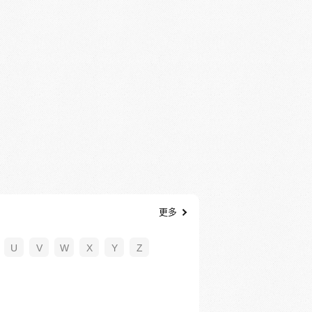
更多
U
V
W
X
Y
Z