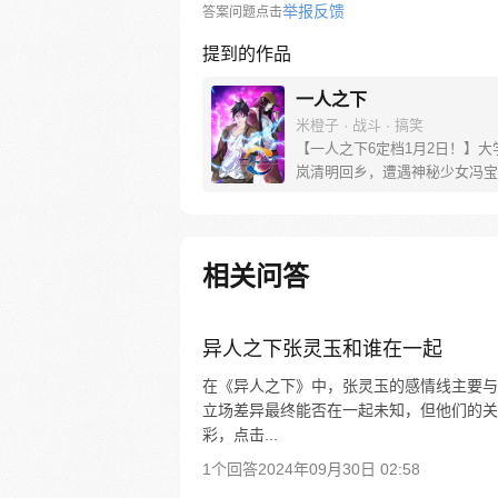
举报反馈
答案问题点击
提到的作品
一人之下
米橙子 · 战斗 · 搞笑
【一人之下6定档1月2日！】大
岚清明回乡，遭遇神秘少女冯宝
未谋面的冯宝宝却对张楚岚异常
并将其带去自己打工的快递公司
帮冯宝宝寻找她的身世，也为了
己与爷爷身上的秘密，张楚岚的
相关问答
彻底颠覆，与冯宝宝一同踏上“异
旅。
异人之下张灵玉和谁在一起
在《异人之下》中，张灵玉的感情线主要与
立场差异最终能否在一起未知，但他们的关
彩，点击...
1个回答
2024年09月30日 02:58