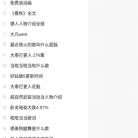
4
免费追动画
5
《春秋》全文
6
镖人人物介绍全部
7
大凡wink
8
最近很火的歌叫什么孤独
9
大奉打更人 276集
10
当啦当啦当啦什么歌
11
好姑娘5更新时间
12
大奉打更人花魁
13
超自然武装当哒当人物介绍
14
卧龙电驱大跌4.87%
15
哐哐当当歌词
16
德善狗腿舞是什么歌