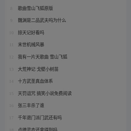
歌曲雪山飞狐原版
8
魏渊是二品武夫吗为什么
9
掠天记好看吗
10
末世机械风暴
11
我有一片天歌曲 雪山飞狐
12
大荒神记 戈壁小树苗
13
十方武圣真血体系
14
天罚诅咒 搞笑小说免费阅读
15
张三丰杀了谁
16
千年退门派门武还有吗
17
贞德灵衣还拿得到吗
18