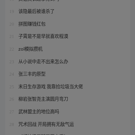
该隐最后被谁杀了
19
拼图赚钱红包
20
子霄是不是早就喜欢程漠
21
zol模拟攒机
22
从小说中走不出来怎么办
23
张三丰的原型
24
末日生存游戏 我靠捡垃圾当大佬
25
柳岩张智尧主演圆月弯刀
26
武林盟主的地位高吗
27
咒术回战 开局拥有无敌气运
28