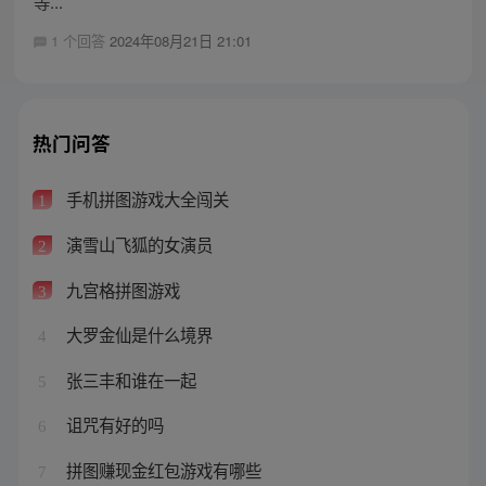
等...
1 个回答
2024年08月21日 21:01
热门问答
手机拼图游戏大全闯关
1
演雪山飞狐的女演员
2
九宫格拼图游戏
3
大罗金仙是什么境界
4
张三丰和谁在一起
5
诅咒有好的吗
6
拼图赚现金红包游戏有哪些
7