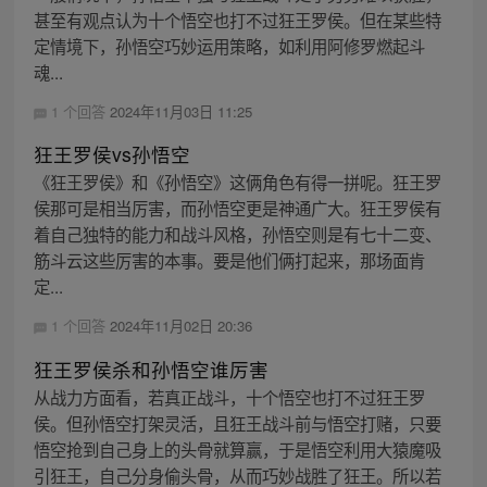
甚至有观点认为十个悟空也打不过狂王罗侯。但在某些特
定情境下，孙悟空巧妙运用策略，如利用阿修罗燃起斗
魂...
1 个回答
2024年11月03日 11:25
狂王罗侯vs孙悟空
《狂王罗侯》和《孙悟空》这俩角色有得一拼呢。狂王罗
侯那可是相当厉害，而孙悟空更是神通广大。狂王罗侯有
着自己独特的能力和战斗风格，孙悟空则是有七十二变、
筋斗云这些厉害的本事。要是他们俩打起来，那场面肯
定...
1 个回答
2024年11月02日 20:36
狂王罗侯杀和孙悟空谁厉害
从战力方面看，若真正战斗，十个悟空也打不过狂王罗
侯。但孙悟空打架灵活，且狂王战斗前与悟空打赌，只要
悟空抢到自己身上的头骨就算赢，于是悟空利用大猿魔吸
引狂王，自己分身偷头骨，从而巧妙战胜了狂王。所以若