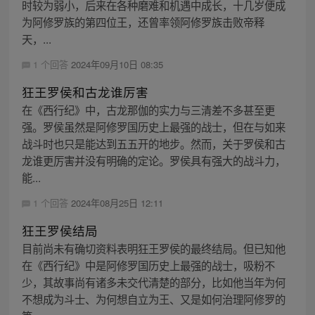
时较为弱小，后来在各种磨难和机遇中成长，十几岁便成
为阿修罗族的第四位王，还曾率领阿修罗族击败帝释
天，...
1 个回答
2024年09月10日 08:35
狂王罗侯和古龙谁厉害
在《西行纪》中，古龙那伽的实力与三清差不多甚至更
强。罗侯虽然是阿修罗国历史上最强的战士，但在与如来
战斗时也只是能达到五五开的地步。然而，关于罗侯和古
龙谁更厉害并没有明确的定论。罗侯具有强大的战斗力，
能...
1 个回答
2024年08月25日 12:11
狂王罗侯结局
目前尚未有确切资料表明狂王罗侯的最终结局。但已知他
在《西行纪》中是阿修罗国历史上最强的战士，吸粉不
少，其故事尚有诸多未交代清楚的部分，比如他当年为何
不想成为斗士、为何想自立为王、又是如何治理阿修罗的