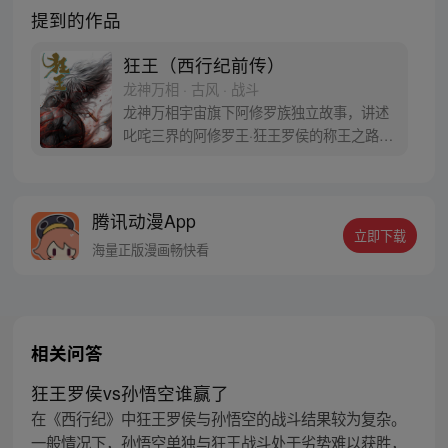
提到的作品
狂王（西行纪前传）
龙神万相 · 古风 · 战斗
龙神万相宇宙旗下阿修罗族独立故事，讲述
叱咤三界的阿修罗王·狂王罗侯的称王之路。
天生脆弱的阿修罗少年有鱼惨遭神秘阿修罗
突然灭族，自己也被强行带走进行地狱式的
磨炼。经历无数次死亡与重生，蜕变的少年
腾讯动漫App
有鱼最终背负挚友的信念成为阿修罗王—狂
立即下载
王，更名罗侯。天界与阿修罗的百年大战随
海量正版漫画畅快看
之爆发，少年新王能否担起重任
相关问答
狂王罗侯vs孙悟空谁赢了
在《西行纪》中狂王罗侯与孙悟空的战斗结果较为复杂。
一般情况下，孙悟空单独与狂王战斗处于劣势难以获胜，