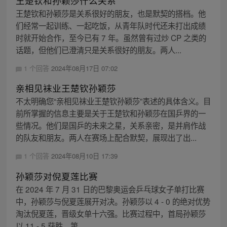
王楚钦和孙颖莎什么关系
王楚钦和孙颖莎是关系很好的朋友，也是默契的搭档。他
们经常一起训练、一起吃饭，从青年队时代还未打出成绩
时就开始合作，至今已有 7 年。虽然曾有过炒 CP 之类的
话题，但他们已澄清只是关系很好的朋友。两人...
1 个回答
2024年08月17日 07:02
亲相见袜业王楚钦孙颖莎
不太明确您“亲相见袜业王楚钦孙颖莎”表述的具体含义。目
前所掌握的信息主要是关于王楚钦和孙颖莎在国乒界的一
些情况。他们是国乒的未来之星，关系亲密，是并肩作战
的队友和朋友。两人在赛场上配合默契，展现出了出...
1 个回答
2024年08月10日 17:39
孙颖莎对倪夏莲比赛
在 2024 年 7 月 31 日的巴黎奥运会乒乓球女子单打比赛
中，孙颖莎与倪夏莲展开对决。孙颖莎以 4 - 0 的绝对优势
淘汰倪夏莲，晋级女单十六强。比赛过程中，首局孙颖莎
以 11 - 5 获胜，第...