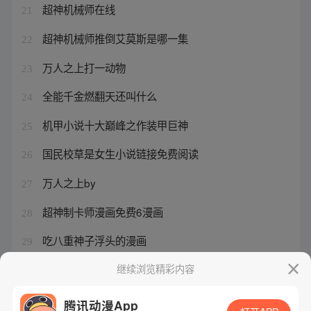
超神机械师在线
21
超神机械师推倒艾莫斯是哪一集
22
万人之上打一动物
23
全能千金燃翻天还叫什么
24
机甲小说十大巅峰之作装甲巨神
25
国民校草是女生小说链接免费阅读
26
万人之上by
27
超神制卡师漫画免费6漫画
28
吃八重神子浮头的漫画
29
全能千金翻车现场全文免费阅读
继续浏览精彩内容
30
腾讯动漫App