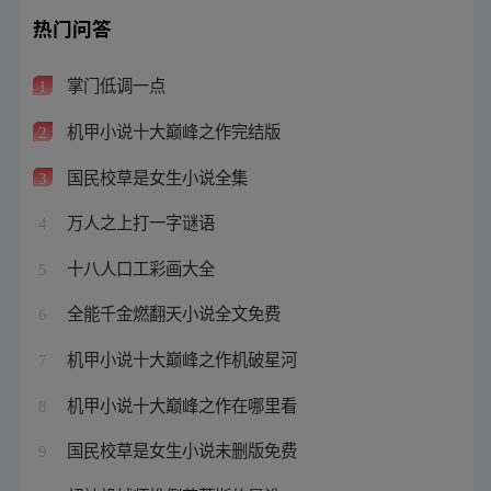
热门问答
掌门低调一点
1
机甲小说十大巅峰之作完结版
2
国民校草是女生小说全集
3
万人之上打一字谜语
4
十八人口工彩画大全
5
全能千金燃翻天小说全文免费
6
机甲小说十大巅峰之作机破星河
7
机甲小说十大巅峰之作在哪里看
8
国民校草是女生小说未删版免费
9