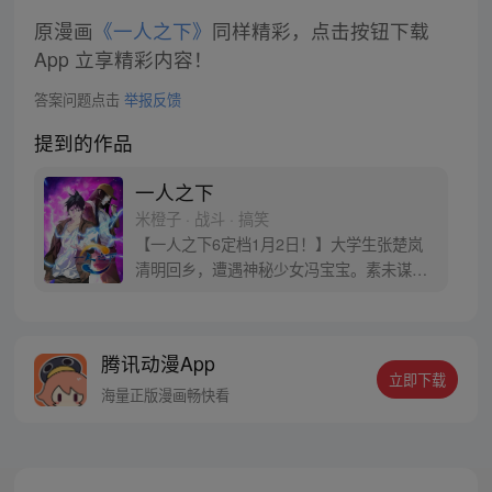
原漫画
《一人之下》
同样精彩，点击按钮下载
App 立享精彩内容！
答案问题点击
举报反馈
提到的作品
一人之下
米橙子 · 战斗 · 搞笑
【一人之下6定档1月2日！】大学生张楚岚
清明回乡，遭遇神秘少女冯宝宝。素未谋面
的冯宝宝却对张楚岚异常熟悉，并将其带去
自己打工的快递公司。为了帮冯宝宝寻找她
的身世，也为了查清自己与爷爷身上的秘
腾讯动漫App
密，张楚岚的生活被彻底颠覆，与冯宝宝一
立即下载
同踏上“异人”之旅。
海量正版漫画畅快看