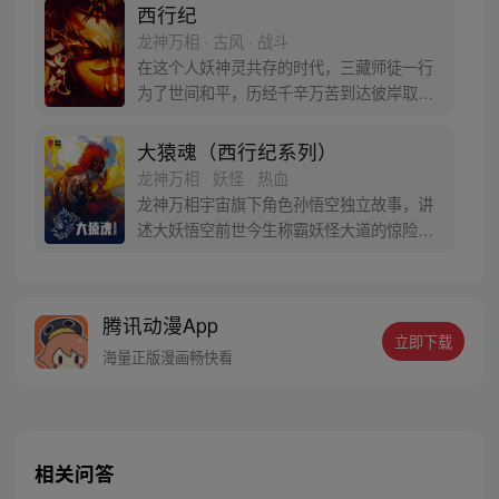
西行纪
龙神万相 · 古风 · 战斗
在这个人妖神灵共存的时代，三藏师徒一行
为了世间和平，历经千辛万苦到达彼岸取
得“永恒之火”拯救苍生，可世间并没有因此
变得美好….随着阴谋慢慢揭露，暗魂四起,
大猿魂（西行纪系列）
为了让“永恒之火”重新归位，小狼妖白狼不
龙神万相 · 妖怪 · 热血
辞万难，找到唐三藏大法师，和他一起重新
龙神万相宇宙旗下角色孙悟空独立故事，讲
寻回徒弟们，组成全新“西行小队”，再度踏
述大妖悟空前世今生称霸妖怪大道的惊险历
上西行之旅……
程。 妖怪大道有自己的生存之道，某日，一
位猴妖因人类的祈愿从天而降，以鬼魈之名
响彻妖界，却因堕入暗魂无法再守护重要之
腾讯动漫App
人…六十年后，他再次破石而出，背负着守
立即下载
护族人的希望和信念打败了妖怪大道的霸
海量正版漫画畅快看
主，成为猴群之王，但故事仍在继续…
相关问答