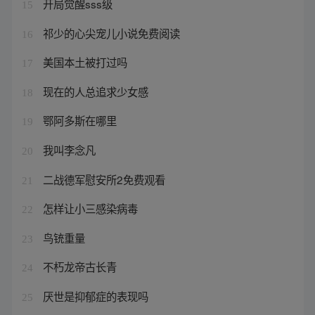
开局觉醒sss级
15
祁少的心尖宠儿小说免费阅读
16
美国本土被打过吗
17
现在的人总追求少女感
18
鄂阿多斯在哪里
19
我叫李念凡
20
二战德军慰安所2免费观看
21
怎样让小三感染病毒
22
鸟铳重量
23
不朽龙帝古长青
24
厌世是抑郁症的表现吗
25