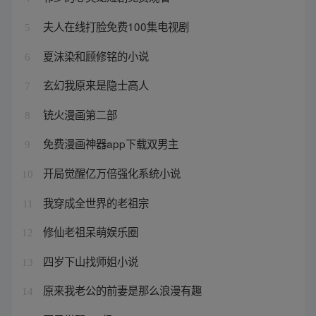
夫人在线打脸免费100集电视剧
5
夏沫染和顾修铭的小说
6
玄幻我原来是隐士高人
7
铳火漫画第二部
8
免费漫画神器app下载双男主
9
开局觉醒亿万倍强化系统小说
10
我穿成全世界的老祖宗
11
修仙老祖呆萌娱乐圈
12
四岁下山找师姐小说
13
原来我老公的前妻是那么浪漫有趣
14