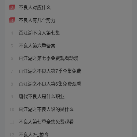
不良人对应什么
2
不良人有几个势力
3
画江湖不良人第七集
4
不良人第六季备案
5
画江湖之第七季免费观看动漫
6
画江湖之不良人第7季全集免费
7
画江湖之不良人第6集免费观看
8
唐代不良人是什么职业
9
画江湖之不良人说的是什么
10
不良人第七季全集免费观看
11
不良人2七煞令
12