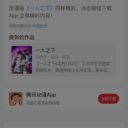
原漫画
《一人之下》
同样精彩，点击按钮下载
App 立享精彩内容！
答案问题点击
举报反馈
提到的作品
一人之下
米橙子 · 战斗 · 搞笑
【一人之下6定档1月2日！】大学生张楚岚
清明回乡，遭遇神秘少女冯宝宝。素未谋面
的冯宝宝却对张楚岚异常熟悉，并将其带去
自己打工的快递公司。为了帮冯宝宝寻找她
的身世，也为了查清自己与爷爷身上的秘
腾讯动漫App
密，张楚岚的生活被彻底颠覆，与冯宝宝一
立即下载
同踏上“异人”之旅。
海量正版漫画畅快看