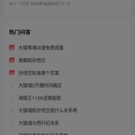
1 个回答
2024年08月05日 07:12
热门问答
大猿猴魂动漫免费观看
1
鬼魈和孙悟空
2
孙悟空和鬼哪个厉害
3
大猿魂2开播时间确定
4
海贼王1128话情报图
5
大猿魂和孙悟空是什么关系啊
6
大猿魂与西行纪关系
7