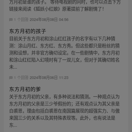
方月初是谁的孩子。 等待电视剧的同时，也可以点击下方
链接来阅读《狐妖小红娘》原著提前了解剧情了！
1 个回答
2024年08月08日 04:56
东方月初的孩子
目前关于东方月初和涂山红红孩子的名字有以下几种猜
测：涂山月红、东方红、东方秀。但这些都只是粉丝的猜
测和设想，并非官方确切设定。在一些剧情中，东方月初
和涂山红红陷入幻境时有了一双儿女，但对于其确切姓名
未...
1 个回答
2024年08月06日 11:23
东方月初的爹
关于东方月初的父亲，有多种说法和猜测。一种观点认为
东方月初的父亲是三少爷假扮的；还有观点认为其父亲是
白裘恩，理由包括白裘恩在南国篇展现的超强实力、与傲
来国三少的关系以及其特殊表现等。此外，也有说法是
东...