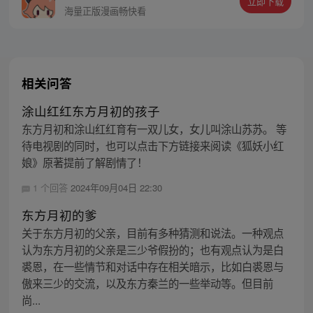
立即下载
海量正版漫画畅快看
相关问答
涂山红红东方月初的孩子
东方月初和涂山红红育有一双儿女，女儿叫涂山苏苏。 等
待电视剧的同时，也可以点击下方链接来阅读《狐妖小红
娘》原著提前了解剧情了！
1 个回答
2024年09月04日 22:30
东方月初的爹
关于东方月初的父亲，目前有多种猜测和说法。一种观点
认为东方月初的父亲是三少爷假扮的；也有观点认为是白
裘恩，在一些情节和对话中存在相关暗示，比如白裘恩与
傲来三少的交流，以及东方秦兰的一些举动等。但目前
尚...