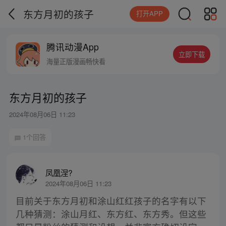
东方月初的孩子
打开APP
腾讯动漫App
立即下载
海量正版漫画畅快看
东方月初的孩子
2024年08月06日 11:23
1个回答
凤凰涅?
2024年08月06日 11:23
目前关于东方月初和涂山红红孩子的名字有以下
几种猜测：涂山月红、东方红、东方秀。但这些