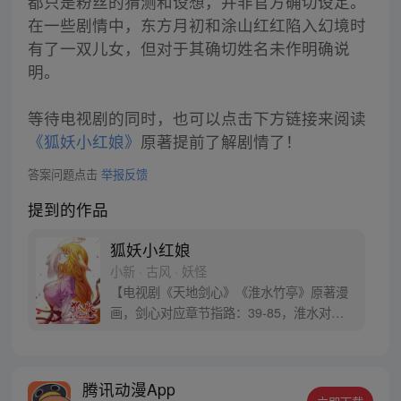
都只是粉丝的猜测和设想，并非官方确切设定。
在一些剧情中，东方月初和涂山红红陷入幻境时
有了一双儿女，但对于其确切姓名未作明确说
明。
等待电视剧的同时，也可以点击下方链接来阅读
《狐妖小红娘》
原著提前了解剧情了！
答案问题点击
举报反馈
提到的作品
狐妖小红娘
小新 · 古风 · 妖怪
【电视剧《天地剑心》《淮水竹亭》原著漫
画，剑心对应章节指路：39-85，淮水对应
章节指路272-301】 迷糊萝莉小狐妖，正太
道士没节操。自古人妖生死恋，千载孽缘一
线牵。（每周周四更新。）
腾讯动漫App