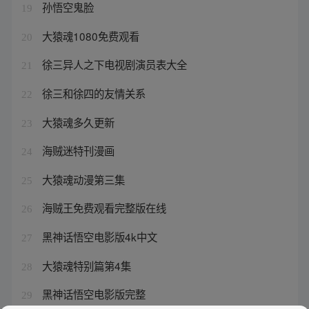
孙悟空鬼脸
19
大猿魂1080免费观看
20
徐三异人之下电视剧演员表大全
21
徐三和徐四的友情关系
22
大猿魂多久更新
23
海贼迷特刊漫画
24
大猿魂动漫第三集
25
海贼王免费观看完整版在线
26
黑神话悟空电影版4k中文
27
大猿魂特别篇第4集
28
黑神话悟空电影版完整
29