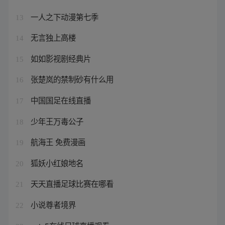
一人之下动漫第七季
13
无言独上高楼
14
如如影视剧经典片
15
张楚岚的禁制砂有什么用
16
中国国足在线直播
17
少年王万毒公子
18
航海王 免费漫画
19
狐妖小红娘地名
20
天天直播足球比赛在哪看
21
小说尊者境界
22