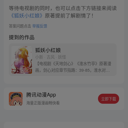
等待电视剧的同时，也可以点击下方链接来阅读
《狐妖小红娘》
原著提前了解剧情了！
答案问题点击
举报反馈
提到的作品
狐妖小红娘
小新 · 古风 · 妖怪
【电视剧《天地剑心》《淮水竹亭》原著漫
画，剑心对应章节指路：39-85，淮水对应
章节指路272-301】 迷糊萝莉小狐妖，正太
道士没节操。自古人妖生死恋，千载孽缘一
线牵。（每周周四更新。）
腾讯动漫App
立即下载
海量正版漫画畅快看