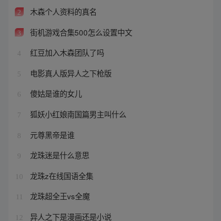
木森个人资料的真名
2
街机游戏合集500怎么设置中文
3
红豆加入木森团队了吗
4
电影真人版异人之下枪版
5
傻姑是谁的女儿
6
狐妖小红娘南国篇男主叫什么
7
元尊黑帝是谁
8
龙珠迷是什么意思
9
龙珠z在线国语全集
10
龙珠超全王vs全魔
11
异人之下是漫画还是小说
12