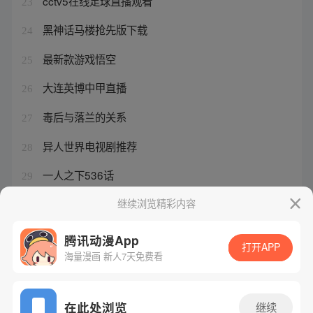
cctv5在线足球直播观看
23
黑神话马楼抢先版下载
24
最新款游戏悟空
25
大连英博中甲直播
26
毒后与落兰的关系
27
异人世界电视剧推荐
28
一人之下536话
29
抗战异人之下开局逆生三重
继续浏览精彩内容
30
腾讯动漫App
打开APP
海量漫画 新人7天免费看
腾讯漫画
起点读书
QQ阅读
网站备案/许可证号：粤B2-20090059-5
在此处浏览
继续