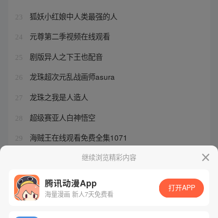
狐妖小红娘中人类最强的人
23
元尊第二季视频在线观看
24
剧版异人之下王也配音
25
龙珠超次元乱战画师asura
26
龙珠之我是人造人
27
超级赛亚人白神悟空
28
海贼王在线观看免费全集1071
29
赤天化连续3个交易日上涨
继续浏览精彩内容
30
腾讯动漫App
打开APP
海量漫画 新人7天免费看
腾讯漫画
起点读书
QQ阅读