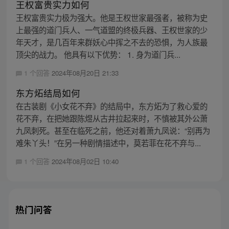
王权富贵实力如何
王权富贵实力极为强大。他是王权世家最强者，被称为史
上最强的道门兵人、一气道盟的终极兵器、王权世家的少
年天才，是几百年来群妖心中挥之不去的恐惧，为人族最
顶尖的战力。 他具有以下优势： 1. 身为道门兵...
1 个回答
2024年08月20日 21:33
东方炻结局如何
在古装剧《小女花不弃》的结局中，东方炻为了救心爱的
花不弃，在把她跟陈煜从古井拉起来时，不慎被其外公萧
九凤刺死。甚至在临死之前，他还对着萧九凤说：“别再为
难朱丫头！”在另一种剧情描述中，莫若菲在花不弃与...
1 个回答
2024年08月02日 10:40
热门问答