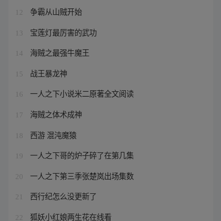
争霸从山贼开始
12
宝莲灯最厉害的武功
13
海贼之最强牛魔王
14
战王暴龙神
15
一人之下小说米二原著全文阅读
16
海贼之体术成神
17
西游 混沌魔猿
18
一人之下哥的炉子碎了在第几集
19
一人之下第三季张楚岚出场集数
20
西行纪怎么没更新了
21
狐妖小红娘两生花在线看
22