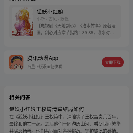
狐妖小红娘
小新 · 古风 · 妖怪
【电视剧《天地剑心》《淮水竹亭》原著漫
画，剑心对应章节指路：39-85，淮水对应
章节指路272-301】 迷糊萝莉小狐妖，正太
道士没节操。自古人妖生死恋，千载孽缘一
线牵。（每周周四更新。）
腾讯动漫App
立即下载
海量正版漫画畅快看
相关问答
狐妖小红娘王权篇清瞳结局如何
在《狐妖小红娘》王权篇中，清瞳等了王权富贵几百年，
最终和他在一起。之后他们一同游历山河，看尽世间繁华
并除恶扬善。他们共同面对各种挑战，守护彼此的感情。