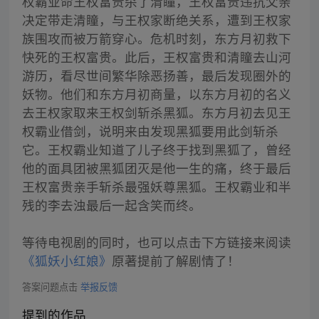
权霸业命王权富贵杀了清瞳，王权富贵违抗父亲
决定带走清瞳，与王权家断绝关系，遭到王权家
族围攻而被万箭穿心。危机时刻，东方月初救下
快死的王权富贵。此后，王权富贵和清瞳去山河
游历，看尽世间繁华除恶扬善，最后发现圈外的
妖物。他们和东方月初商量，以东方月初的名义
去王权家取来王权剑斩杀黑狐。东方月初去见王
权霸业借剑，说明来由发现黑狐要用此剑斩杀
它。王权霸业知道了儿子终于找到黑狐了，曾经
他的面具团被黑狐团灭是他一生的痛，终于最后
王权富贵亲手斩杀最强妖尊黑狐。王权霸业和半
残的李去浊最后一起含笑而终。
等待电视剧的同时，也可以点击下方链接来阅读
《狐妖小红娘》
原著提前了解剧情了！
答案问题点击
举报反馈
提到的作品