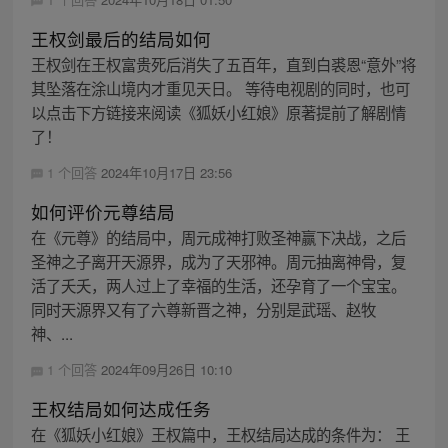
王权剑最后的结局如何
王权剑在王权富贵死后消失了五百年，直到白裘恩“意外”将
其坠落在涂山境内才重见天日。 等待电视剧的同时，也可
以点击下方链接来阅读《狐妖小红娘》原著提前了解剧情
了！
1 个回答
2024年10月17日 23:56
如何评价元尊结局
在《元尊》的结局中，周元成神打败圣神赢下决战，之后
圣神之子离开天源界，成为了天邪神。周元抽离神骨，复
活了夭夭，两人过上了幸福的生活，还孕育了一个宝宝。
同时天源界又有了六尊新晋之神，分别是武瑶、赵牧
神、...
1 个回答
2024年09月26日 10:10
王权结局如何达成任务
在《狐妖小红娘》王权篇中，王权结局达成的条件为： 王