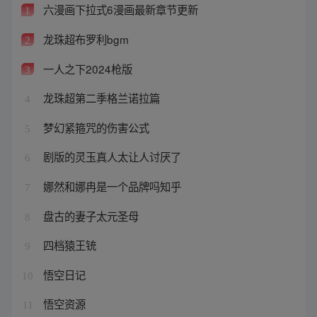
六漫画下拉式6漫画最新章节更新
1
龙珠超布罗利bgm
2
一人之下2024枪版
3
龙珠超第二季格兰诺拉篇
4
梦幻紧箍咒的伤害公式
5
剧版的灵玉真人太让人讨厌了
6
娜然和娜冉是一个品牌吗知乎
7
盘古的妻子太元圣母
8
四档猿王铳
9
悟空日记
10
悟空资源
11