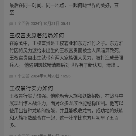
最后在同一时间、同一地点，一起俯瞰世界的美好，直
至...
1 个回答
2024年10月21日 05:41
王权富贵原著结局如何
在原著中，王权富贵是王权霸业和东方淮竹之子。东方淮
竹因将灵力渡给未出生的王权富贵而被金人凤暗算致死。
王权富贵自出生就带有两大家族强大灵力，被打造成最强
兵人。 他遇到蜘蛛精清瞳后对世界有了新认知，清瞳...
1 个回答
2024年10月20日 16:25
王权景行实力如何
王权景行实力较强。他能融合人族和妖族招数，在战斗中
展现出惊人战斗力，面对众多龙族也能稳稳压制。他可以
使用出各种龙族的技能，并且能吸收龙气，成功地将妖族
和人族招数融合在一起，这一壮举比东方月初早了五百
多...
1 个回答
2024年10月18日 01:50