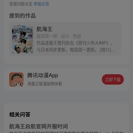
答案问题点击
举报反馈
提到的作品
航海王
尾田荣一郎 · 战斗 · 热血
作品连载于周刊杂志《周刊少年JUMP》，
与日本同步更新，每周周一更新。 [简介]有
一个梦想成为海盗的少年叫路飞，他因误
食“恶魔果实”而成为了橡皮人，在获得超人
能力的同时付出了一辈子无法游泳的代价。
腾讯动漫App
十年后，路飞为实现与因救他而断臂的杰克
立即下载
斯的约定而出海，开始了以成为海盗王为目
海量正版漫画畅快看
标的伟大的冒险旅程！
相关问答
航海王启航官网开服时间