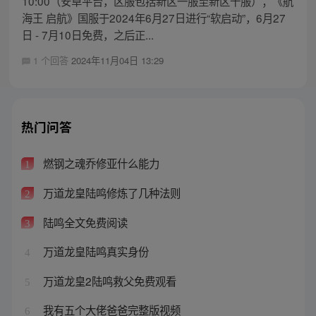
10:00（安卓平台，区服包括新区一服至新区十服）；《航
海王 启航》国服于2024年6月27日进行“软启动”，6月27
日 - 7月10日免费，之后正...
1 个回答
2024年11月04日 13:29
热门问答
燃钢之魂乔修亚什么能力
1
万道龙皇陆鸣修炼了几种法则
2
陆鸣全文免费阅读
3
万道龙皇陆鸣真实身份
4
万道龙皇2陆鸣救父免费观看
5
我有五个大佬爸爸完整版视频
6