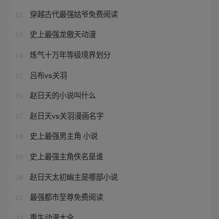
穿越古代最强姑爷免费阅读
12
史上最强龙傲天动漫
13
炼气十万年等级境界划分
14
吕布vs关羽
15
赵日天的小说叫什么
16
赵日天vs关羽漫画名字
17
史上最强男主角 小说
18
史上最强主角佚名是谁
19
赵日天太初幽主是哪部小说
20
最强都市至尊免费阅读
21
重生动漫大全
22