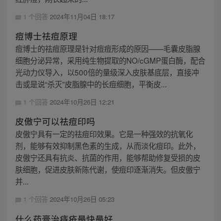
1 个回答
2024年11月04日 18:17
痘博士祛痘原理
痘博士的祛痘原理是针对痘痘形成的原因——毛囊皮脂腺
细胞分泌异常，采用纯生物提取的NO/cGMP蛋白酶，配合
光动力仪导入，以500倍的量级深入皮肤基底层，直接冲
击或是说“杀灭”皮脂腺中的长痘细胞，平衡皮...
1 个回答
2024年10月26日 12:21
皮傲宁可以祛痘印吗
皮傲宁具有一定的祛痘印效果。它是一种强效的抗氧化
剂，能够有效抑制黑色素的生成，从而淡化痘印。此外，
皮傲宁还具有抗炎、抗菌的作用，能够帮助修复受损的皮
肤细胞，促进皮肤新陈代谢，使痘印逐渐消失。但皮傲宁
并...
1 个回答
2024年10月26日 05:23
什么药膏治痔疮最快最好