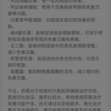
- 夫西地酸乳膏：有一定的祛痘印效果。
- 阿达帕林凝胶：常用于改善痤疮导致的色素沉
着等问题。
- 过氧苯甲酰凝胶：对痘痘及痘印的改善有帮
助。
- 维A酸乳膏：能够促进表皮细胞更新，可用于预
防和改善痤疮导致的色素沉着和疤痕。
- 壬二酸：能够抑制皮肤中的黑色素细胞增殖，
减少色素沉着。
- 积雪苷软膏：有促进创伤愈合的作用，可用于
痘印修复。
- 氢醌霜：能抑制络氨酸酶的活性，减少痘印的
色素沉着。
不过，药膏对于祛痘印只能起到辅助治疗功效，
若痘印比较深、面积比较大，单纯使用药膏治疗
效果可能不佳，还可通过化学剥脱术、激光治疗
等方法去除痘印。建议有痘印的患者及时去皮肤