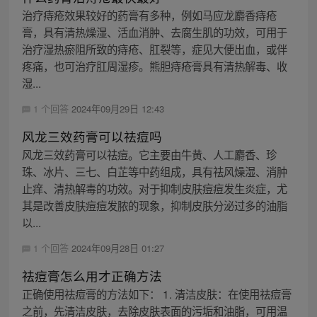
治疗痔疮效果较好的药膏有多种，例如马应龙麝香痔疮
膏，具有清热燥湿、活血消肿、去腐生肌的功效，可用于
治疗湿热瘀阻所致的痔疮、肛裂等，症见大便出血，或伴
疼痛，也可治疗肛周湿疹。熊胆痔疮膏具有清热解毒、收
湿...
1 个回答
2024年09月29日 12:43
风龙三效药膏可以祛痘吗
风龙三效药膏可以祛痘。它主要由牛黄、人工麝香、珍
珠、冰片、三七、白芷等中药组成，具有祛风燥湿、消肿
止痒、清热解毒的功效。对于抑制皮肤痘痘发生炎症，尤
其是改善皮肤痘痘发脓的现象，抑制皮肤分泌过多的油脂
以...
1 个回答
2024年09月28日 01:27
祛痘膏怎么用才正确方法
正确使用祛痘膏的方法如下： 1. 清洁皮肤：在使用祛痘膏
之前，先清洁皮肤，去除皮肤表面的污垢和油脂，可用温