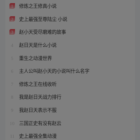
修炼之王修真小说
1
史上最强至尊陆尘 小说
2
赵小天受尽磨难的故事
3
赵日天是什么小说
4
重生之动漫世界
5
主人公叫赵小天的小说叫什么名字
6
修炼之王在线收听
7
我是赵日天战力排行
8
我赵日天表示不服
9
三国正史有没有赵云
10
史上最强全集动漫
11