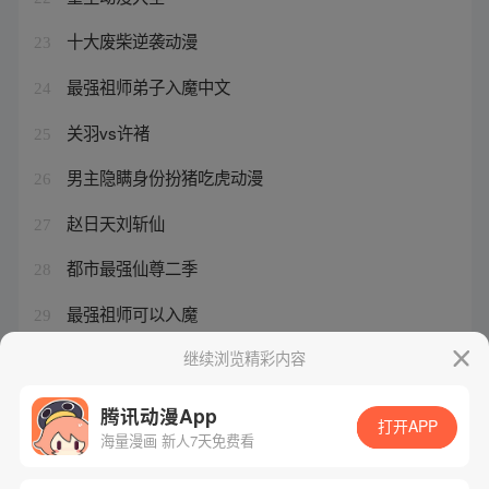
十大废柴逆袭动漫
23
最强祖师弟子入魔中文
24
关羽vs许褚
25
男主隐瞒身份扮猪吃虎动漫
26
赵日天刘斩仙
27
都市最强仙尊二季
28
最强祖师可以入魔
29
史上最强21级台风
继续浏览精彩内容
30
腾讯动漫App
打开APP
海量漫画 新人7天免费看
腾讯漫画
起点读书
QQ阅读