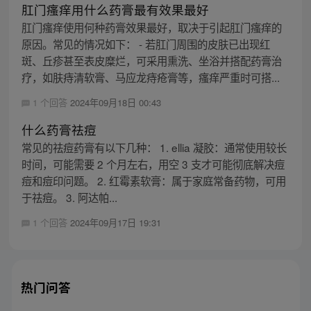
肛门瘙痒用什么药膏最有效果最好
肛门瘙痒使用何种药膏效果最好，取决于引起肛门瘙痒的
原因。常见的情况如下： - 若肛门周围的皮肤已出现红
斑、丘疹甚至表皮糜烂，可采用熏洗、坐浴并搭配药膏治
疗，如肤痔清软膏、马应龙痔疮膏等，瘙痒严重时可搭...
1 个回答
2024年09月18日 00:43
什么药膏祛痘
常见的祛痘药膏有以下几种： 1. ellia 凝胶：通常使用较长
时间，可能需要 2 个月左右，用空 3 支才可能彻底解决痘
痘和痘印问题。 2. 红霉素软膏：属于家庭常备药物，可用
于祛痘。 3. 阿达帕...
1 个回答
2024年09月17日 19:31
热门问答