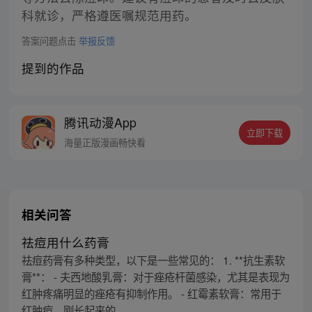
科就诊，严格遵医嘱规范用药。
答案问题点击
举报反馈
提到的作品
腾讯动漫App
立即下载
海量正版漫画畅快看
相关问答
祛痘用什么药膏
祛痘药膏有多种类型，以下是一些常见的： 1. **抗生素软
膏**： - 夫西地酸乳膏：对于痤疮杆菌感染，尤其是表现为
红肿疼痛明显的痤疮有抑制作用。 - 红霉素软膏：常用于
红肿痘，刚长起来的...