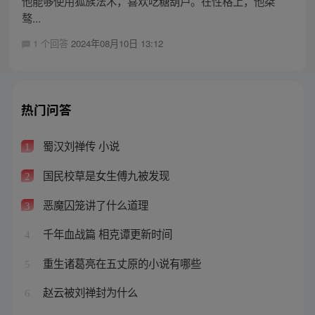
他能够使用狐族法术，喜欢吃糖葫芦。在性格上，他桀
骜...
1 个回答
2024年08月10日 13:12
热门问答
蜀汉刘禅传 小说
1
国民校草是女生傅九被发现
2
恶魔囚笼讲了什么道理
3
千年血战篇 相克谭更新时间
4
重生诸葛亮在五丈原的小说有哪些
5
赵云被刘禅封为什么
6