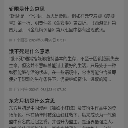
斩眼是什么意思
“斩眼”是一个词语，意思是眨眼。例如在元李寿卿《度柳
翠》第一折、明贾仲名《金安寿》第四折、《西游记》第
四九回、《金瓶梅词话》第八七回中都有出现该词。
1 个回答
2024年08月28日 07:17
饿不死是什么意思
“饿不死”通常指能够维持基本的生存，不至于因饥饿而失去
生命。但这并不意味着能过上很好的生活，只是处于一种
勉强能够存活的状态。在一些语境中，它也可能包含着即
使处于艰难的生存条件下，仍要继续奋斗、进取的精...
1 个回答
2024年08月23日 07:30
东方月初是什么意思
东方月初是中国漫画《狐妖小红娘》及其衍生作品中的登
场角色。他在幼年时被涂山红红救下，后来成长为一气道
盟中有名的后起之秀，并晋升为盟主，是道界最强之人。