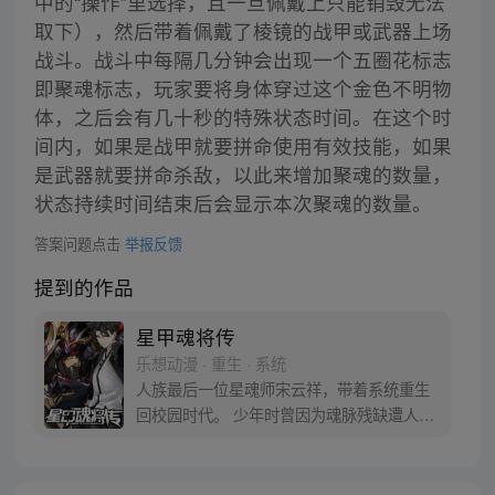
中的“操作”里选择，且一旦佩戴上只能销毁无法
取下），然后带着佩戴了棱镜的战甲或武器上场
战斗。战斗中每隔几分钟会出现一个五圈花标志
即聚魂标志，玩家要将身体穿过这个金色不明物
体，之后会有几十秒的特殊状态时间。在这个时
间内，如果是战甲就要拼命使用有效技能，如果
是武器就要拼命杀敌，以此来增加聚魂的数量，
状态持续时间结束后会显示本次聚魂的数量。
答案问题点击
举报反馈
提到的作品
星甲魂将传
乐想动漫 · 重生 · 系统
人族最后一位星魂师宋云祥，带着系统重生
回校园时代。 少年时曾因为魂脉残缺遭人白
眼，因为弱小只能眼睁睁看着亲友战死在自
己身前。 这一世，带着系统重生归来，拥有
六十年的战斗经验和知识技术，重返校园，