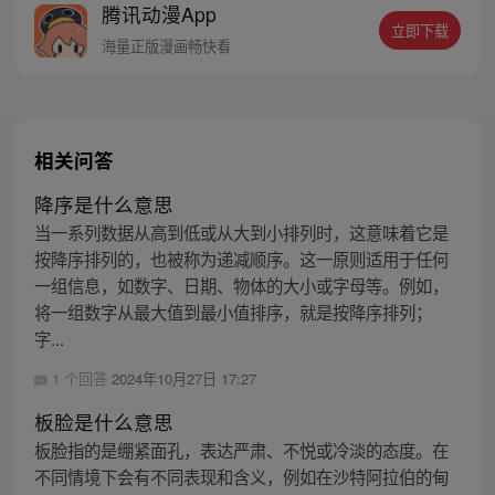
腾讯动漫App
从此一路开挂造机甲打怪兽… 曾经后悔的
立即下载
事，曾经错过的人，这一次将不留遗憾。
海量正版漫画畅快看
相关问答
降序是什么意思
当一系列数据从高到低或从大到小排列时，这意味着它是
按降序排列的，也被称为递减顺序。这一原则适用于任何
一组信息，如数字、日期、物体的大小或字母等。例如，
将一组数字从最大值到最小值排序，就是按降序排列；
字...
1 个回答
2024年10月27日 17:27
板脸是什么意思
板脸指的是绷紧面孔，表达严肃、不悦或冷淡的态度。在
不同情境下会有不同表现和含义，例如在沙特阿拉伯的甸