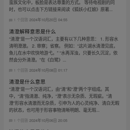
蛮族文化中，板脸是表达尊重的方式。 等待电视剧的同
时，也可以点击下方链接来阅读《狐妖小红娘》原著...
1 个回答
2024年10月20日 04:55
清澄解释意思是什么
“清澄”是一个汉语词汇，主要有以下几种意思： 1. 形容水
清明澄澈。 2. 审察；省察。 例如：“这片湖水清澄见底，
鱼儿在水中欢快地游弋。” “水再浑浊，只要长久沉淀，依
然会分外清澄。”在《白鹭》...
1 个回答
2024年10月08日 01:17
清澄是什么意思
“清澄”是一个汉语词汇，由“清”和“澄”两个字组成。其
中，“清”指清澈、纯净，“澄”表示无杂质、无瑕疵。“清
澄”形容水清澈而无杂质，引申为人的心灵纯净、清白无暇
的状态，也可用于形容事物清晰明朗、毫无瑕...
1 个回答
2024年10月06日 20:05