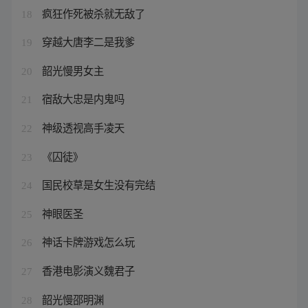
疯狂作死被杀就无敌了
18
穿越大唐李二是我爹
19
韶光慢男女主
20
宿敌大忠是内鬼吗
21
神级透视高手凌天
22
《囚徒》
23
国民校草是女生没有完结
24
神眼医圣
25
神话卡牌游戏怎么玩
26
香港电影演义魏君子
27
韶光慢邵明渊
28