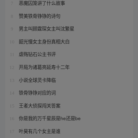
恶魔囚笼讲了什么故事
7
赞美铁骨铮铮的诗句
8
男主叫顾霆琛女主叫沈繁星
9
韶光慢女主身份真相大白
10
虐殇钻石公主书评
11
开局为诸葛亮延寿十二年
12
小说全球灵卡降临
13
铁骨铮铮对应的词
14
王者大侦探闯关答案
15
你是我的万千星辰是he还是be
16
叶昊有几个女主是谁
17