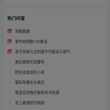
热门问答
宠魅狐狸
1
掌中娇短剧100集全
2
身为龙族公主的我不可能这么弱气
3
奥拉星堕天凯撒帝
4
转生变成龙的小说
5
星际军事女主爽文
6
黑莲花攻略手册有声书资源
7
史上最强师兄结局
8