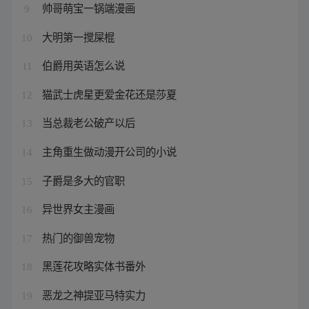
帅哥萌宝一锅端漫画
9
大明第一搅屎棍
10
伯爵用英语怎么说
11
猫武士虎星更爱金花还是莎夏
12
当总裁老公破产以后
13
主角重生做动漫开公司的小说
14
子爵是多大的官职
15
异世界女主漫画
16
热门的御兽宠物
17
黑莲花攻略实体书番外
18
恶龙之神提亚马特实力
19