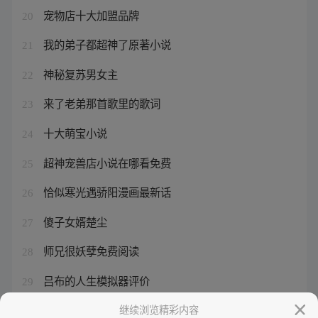
宠物店十大加盟品牌
20
我的弟子都超神了原著小说
21
神秘复苏男女主
22
来了老弟那首歌里的歌词
23
十大萌宝小说
24
超神宠兽店小说在哪看免费
25
恰似寒光遇骄阳漫画最新话
26
傻子女婿楚尘
27
师兄很妖孽免费阅读
28
吕布的人生模拟器评价
29
吕布被阉了活下来了吗
继续浏览精彩内容
30