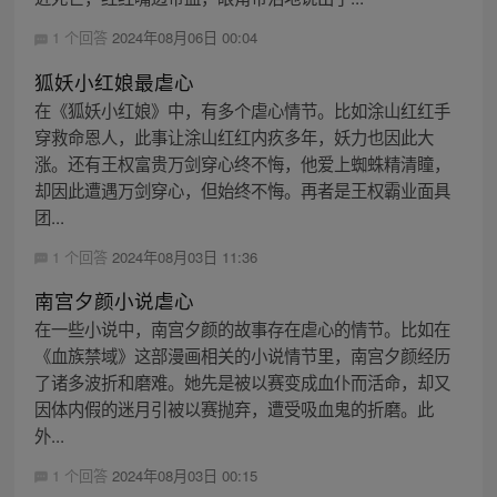
1 个回答
2024年08月06日 00:04
狐妖小红娘最虐心
在《狐妖小红娘》中，有多个虐心情节。比如涂山红红手
穿救命恩人，此事让涂山红红内疚多年，妖力也因此大
涨。还有王权富贵万剑穿心终不悔，他爱上蜘蛛精清瞳，
却因此遭遇万剑穿心，但始终不悔。再者是王权霸业面具
团...
1 个回答
2024年08月03日 11:36
南宫夕颜小说虐心
在一些小说中，南宫夕颜的故事存在虐心的情节。比如在
《血族禁域》这部漫画相关的小说情节里，南宫夕颜经历
了诸多波折和磨难。她先是被以赛变成血仆而活命，却又
因体内假的迷月引被以赛抛弃，遭受吸血鬼的折磨。此
外...
1 个回答
2024年08月03日 00:15