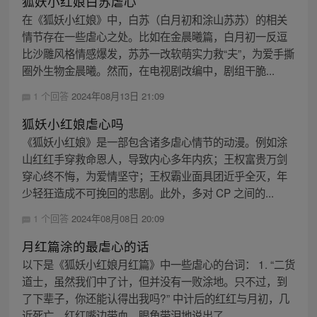
狐妖小红娘白苏虐心
在《狐妖小红娘》中，白苏（白月初和涂山苏苏）的相关
情节存在一些虐心之处。比如在金晨曦篇，白月初一反逗
比沙雕风格情感爆发，苏苏一改软萌实力救“夫”，为爱手撕
圈外生物金晨曦。然而，在电视剧改编中，剧组干脆...
1 个回答
2024年08月13日 21:09
狐妖小红娘虐心吗
《狐妖小红娘》是一部包含诸多虐心情节的动漫。例如涂
山红红手穿救命恩人，导致内心多年内疚；王权富贵万剑
穿心终不悔，为爱情坚守；王权霸业面具团近乎全灭，年
少轻狂造成不可挽回的悲剧。此外，多对 CP 之间的...
1 个回答
2024年08月08日 20:09
月红篇涂的最虐心的话
以下是《狐妖小红娘月红篇》中一些虐心的台词： 1. “二货
道士，虽然我们中了计，但并没有一败涂地。只不过，到
了下辈子，你还能认得出我吗?” 中计后的红红与月初，几
近死亡，红红嘴边带血，眼角带泪地说出了...