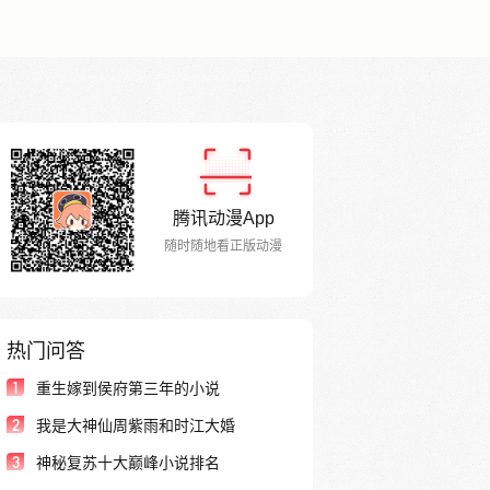
腾讯动漫App
随时随地看正版动漫
热门问答
1
重生嫁到侯府第三年的小说
2
我是大神仙周紫雨和时江大婚
3
神秘复苏十大巅峰小说排名