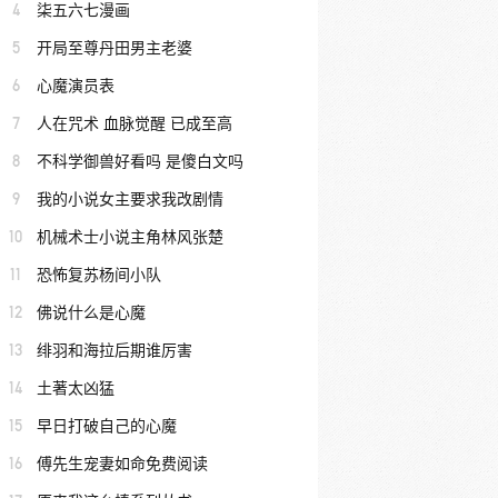
4
柒五六七漫画
5
开局至尊丹田男主老婆
6
心魔演员表
7
人在咒术 血脉觉醒 已成至高
8
不科学御兽好看吗 是傻白文吗
9
我的小说女主要求我改剧情
10
机械术士小说主角林风张楚
11
恐怖复苏杨间小队
12
佛说什么是心魔
13
绯羽和海拉后期谁厉害
14
土著太凶猛
15
早日打破自己的心魔
16
傅先生宠妻如命免费阅读