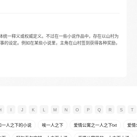
具体统一释义或权威定义。不过在一些小说作品中，存在以山村为
事的设定。例如在某些小说里，主角在山村签到获得各种奖励，
H
I
J
K
L
M
N
O
P
Q
R
S
T
和一人之下的小说
唉一人之下
爱情公寓之一人之下txt
爱情