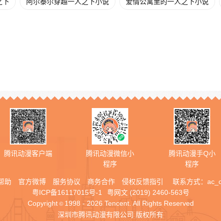
之下
阿尔泰尔穿越一人之下小说
爱情公寓里的一人之下小说
腾讯动漫客户端
腾讯动漫微信小
腾讯动漫手Q小
程序
程序
帮助
官方微博
服务协议
商务合作
侵权反馈指引
联系方式：
ac_
粤ICP备16117015号-1
粤网文 (2019) 2460-563号
Copyright
1998 - 2026 Tencent. All Rights Reserved
©
深圳市腾讯动漫有限公司 版权所有