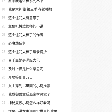
17
原来我这么棒系列丛书
18
我是大神仙 第三季 在线播放
19
这个诅咒太有意思了
20
主角机械维修师的小说
21
这个诅咒太棒了的作者
22
心魔劫任务
23
这个诅咒太棒了语录摘抄
24
真千金她是满级大佬
25
及时止损是什么意思呢
26
开局签到百万日
27
女主穿到书里面的小说推荐
28
我成御兽文反派废材灵宠了
29
神秘复苏小说怎么样好看吗
30
烂尾小说女主进现实世界的后果