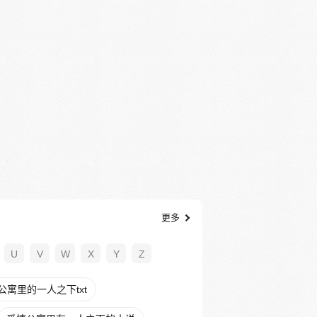
更多
U
V
W
X
Y
Z
公寓里的一人之下txt