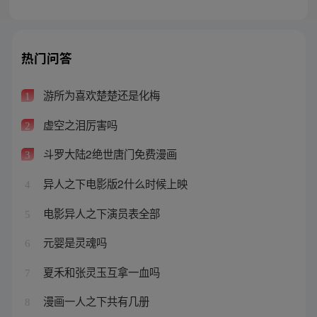
热门问答
游所为喜欢楚楚还是化梅
1
虚空之泪厉害吗
2
斗罗大陆2绝世唐门免费漫画
3
异人之下电影版2什么时候上映
4
电影异人之下演员表全部
5
元婴是灵魂吗
6
夏禾和张灵玉互拿一血吗
7
漫画一人之下共有几册
8