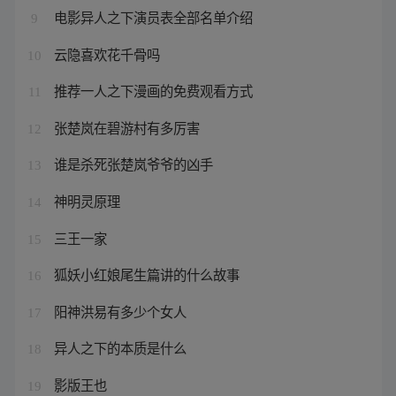
电影异人之下演员表全部名单介绍
9
云隐喜欢花千骨吗
10
推荐一人之下漫画的免费观看方式
11
张楚岚在碧游村有多厉害
12
谁是杀死张楚岚爷爷的凶手
13
神明灵原理
14
三王一家
15
狐妖小红娘尾生篇讲的什么故事
16
阳神洪易有多少个女人
17
异人之下的本质是什么
18
影版王也
19