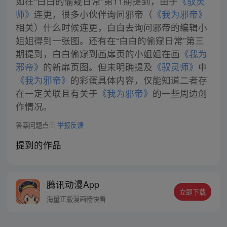
如在“白白的偷窥日常”第11期提到，由于
《驭灵
师》
连更，很多小伙伴询问邪帝（
《我为邪帝》
相关）什么时候连更，白白去询问邪帝的编辑小
姐姐得到一张图。还有在“白白的偷窥日常”第三
期提到，白白偷窥到画扉页的小姐姐在画
《我为
邪帝》
的新扉页图。但未明确提及
《驭灵师》
中
《我为邪帝》
的彩蛋具体内容，仅能知道二者存
在一定关联且有关于
《我为邪帝》
的一些周边创
作情况。
答案问题点击
举报反馈
提到的作品
腾讯动漫App
立即下载
海量正版漫画畅快看