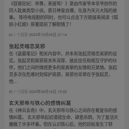
《驭兽狂妃：帝尊，来接驾！》是由作家爷本非爷创作的
同人耽美类型小说。昔日神皇自爆，化身为天元大陆的故
事。 等待电视剧的同时，也可以点击下方链接来阅读《狐
妖小红娘》原著提前了解剧情了！
1 个回答
2024年10月05日 21:14
张起灵暗恋吴邪
在《盗墓笔记》相关内容中，并未有张起灵暗恋吴邪的设
定。张起灵和吴邪是关系深厚、彼此信任和相互守护的伙
伴，他们之间的情感更多的是真挚的友情和兄弟情。张起
灵多次在危难时刻保护吴邪，吴邪也非常在乎张起灵，
他...
1 个回答
2024年09月16日 15:02
玄天邪帝与铁心的感情纠葛
在《神兵玄奇》中，玄天邪帝与铁心之间存在着复杂的感
情纠葛。 玄天邪帝起初漠视生命、肆意杀戮，为了复活天
魔做了许多坏事。但在认识铁心后，他的目标发生了转