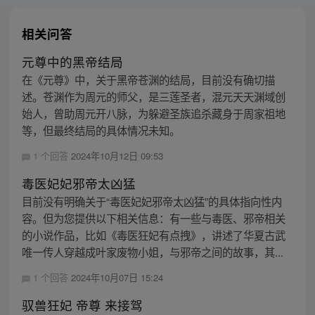
相关问答
元尊中的黑帝结局
在《元尊》中，关于黑帝苍渊的结局，目前没有确切描
述。苍渊作为周元的师父，是三莲圣者，混元天天渊域创
始人，曾助周元开八脉，为躲避圣族追杀藏身于周家祖地
等，但最终结局的具体情况未知。
1 个回答
2024年10月12日 09:53
毒医妃妃邪帝太凶猛
目前没有明确关于“毒医妃妃邪帝太凶猛”的具体指向性内
容。但为您提供以下相关信息：有一些与毒医、邪帝相关
的小说作品，比如《毒医狂妃有点拽》，讲述了华夏古武
唯一传人穿越成叶家废物小姐，与邪帝之间的故事，其...
1 个回答
2024年10月07日 15:24
驭兽狂妃 帝尊 来接驾