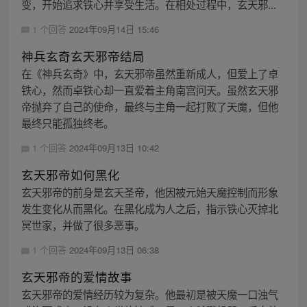
变，开始追求铁心并享受生活。在相处过程中，玄天邪...
1 个回答
2024年09月14日 15:46
神兵玄奇玄天邪帝结局
在《神兵玄奇》中，玄天邪帝虽然重新成人，但爱上了卓
铁心，然而卓铁心却一直爱着主角南宫问天。虽然玄天邪
帝抛弃了自己的使命，最终与主角一起打败了天魔，但他
最终只能孤独终老。
1 个回答
2024年09月13日 10:42
玄天邪帝如何黑化
玄天邪帝的前身是玄天圣帝，他因被元始天魔控制而形象
发生变化从而黑化。在黑化成为人之后，指示铁心灭掉北
冥世家，并做了很多恶事。
1 个回答
2024年09月13日 06:38
玄天邪帝的爱情故事
玄天邪帝的爱情经历较为复杂。他最初是被天魔一口浊气