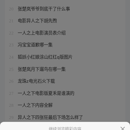
张楚岚爷爷到底干了什么事
20
电影异人之下胡先煦
21
一人之上电影演员表介绍
22
冯宝宝道歉哪一集
23
狐妖小红娘涂山红红q版图片
24
张楚岚月下遛鸟在哪一集
25
龙珠z电光石火下载
26
一人之下电影版夏禾是谁演的
27
一人之下内容全解
28
异人之下四张狂最后下场怎么样了
29
东方淮竹王权霸业我的意中人
继续浏览精彩内容
30