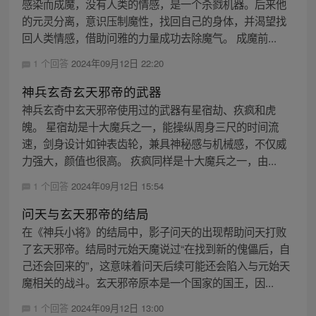
感染而成魔，没有人类的情感，是一个杀戮机器。后来他
的元灵分离，意识压制魔性，找回自己的身体，并渴望找
回人类情感，借助问雅的力量成功去除魔气。 成魔前...
1 个回答
2024年09月12日 22:20
神兵玄奇玄天邪帝的武器
神兵玄奇中玄天邪帝使用过的武器有星宿劫、疚疯和虎
魄。 星宿劫是十大魔兵之一，能操纵周身三尺的时间流
速，剑身设计如钟表齿轮，兼具神秘感与机械感，不仅威
力强大，颜值也很高。 疚疯同样是十大魔兵之一，由...
1 个回答
2024年09月12日 15:54
问天与玄天邪帝的结局
在《神兵小将》的结局中，影子问天的出现帮助问天打败
了玄天邪帝。结局时元始天魔说过“在找到新的傀儡后，自
己还会回来的”，这意味着问天后续可能还会陷入与元始天
魔相关的战斗。玄天邪帝原本是一个国家的国王，因...
1 个回答
2024年09月12日 13:00