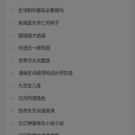
史诗制作器有必要做吗
11
新闻医生早亡的例子
12
滕瑞雨大结局
13
时透无一郎死因
14
世界尽头完整版
15
漫画史诗级领地设计师在线
16
九世女儿身
17
日月同错角色
18
惊奇先生动漫高清
19
亿亿神豪林东小说小说
20