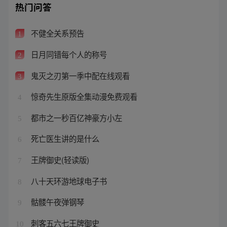
热门问答
不健全关系预告
1
日月同错每个人的称号
2
鬼灭之刃第一季中配在线观看
3
惊奇先生原版全集动漫免费观看
4
都市之一秒百亿神豪方小左
5
死亡医生讲的是什么
6
王牌御史(轻读版)
7
八十天环游地球电子书
8
骷髅午夜弹钢琴
9
刺客五六七王牌御史
10