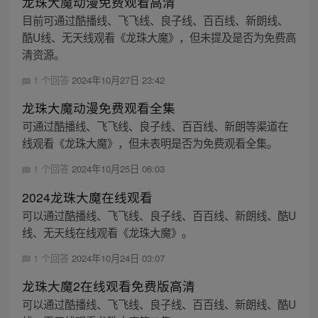
龙珠大魔动漫免费观看高清
目前可通过酷播线、飞飞线、良子线、百百线、新朗线、
酷U线、无天线观看《龙珠大魔》，但未提及是否为免费高
清资源。
1 个回答
2024年10月27日 23:42
龙珠大魔动漫免费观看全集
可通过酷播线、飞飞线、良子线、百百线、新朗等渠道在
线观看《龙珠大魔》，但未表明是否为免费观看全集。
1 个回答
2024年10月25日 06:03
2024龙珠大魔在线观看
可以通过酷播线、飞飞线、良子线、百百线、新朗线、酷U
线、无天线在线观看《龙珠大魔》。
1 个回答
2024年10月24日 03:07
龙珠大魔2在线观看免费版高清
可以通过酷播线、飞飞线、良子线、百百线、新朗线、酷U