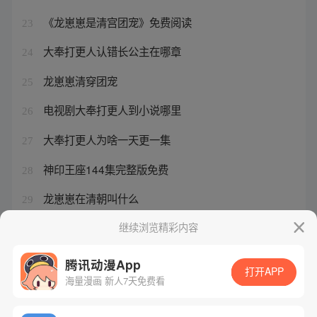
《龙崽崽是清宫团宠》免费阅读
23
大奉打更人认错长公主在哪章
24
龙崽崽清穿团宠
25
电视剧大奉打更人到小说哪里
26
大奉打更人为啥一天更一集
27
神印王座144集完整版免费
28
龙崽崽在清朝叫什么
29
清穿龙崽崽是清宫团宠
继续浏览精彩内容
30
腾讯动漫App
打开APP
海量漫画 新人7天免费看
腾讯漫画
起点读书
QQ阅读