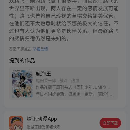
欢路飞，她为路飞做了很多事，而且她在路飞的
世界里不断出现，两人存在一定的感情发展可能
性；路飞也曾将自己珍视的草帽交给娜美保管，
在他们还不太熟悉时就给予娜美极大的信任，不
过也有人认为他们更多是伙伴关系。但最终路飞
的感情归宿仍然是未知的。
答案问题点击
举报反馈
提到的作品
航海王
尾田荣一郎 · 战斗 · 热血
作品连载于周刊杂志《周刊少年JUMP》，
与日本同步更新，每周周一更新。 [简介]有
一个梦想成为海盗的少年叫路飞，他因误
食“恶魔果实”而成为了橡皮人，在获得超人
能力的同时付出了一辈子无法游泳的代价。
腾讯动漫App
十年后，路飞为实现与因救他而断臂的杰克
立即下载
斯的约定而出海，开始了以成为海盗王为目
海量正版漫画畅快看