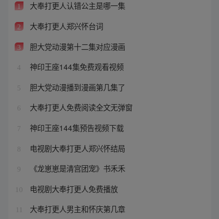
大奉打更人认错公主是哪一集
1
大奉打更人郑兴怀台词
2
胆大党动漫第十二集对应漫画
3
神印王座144集免费观看视频
4
胆大党动漫播到漫画第几集了
5
大奉打更人免费阅读全文无弹窗
6
神印王座144集预告视频下载
7
电视剧大奉打更人郑兴怀结局
8
《龙崽崽是清宫团宠》书禾禾
9
电视剧大奉打更人免费播放
10
大奉打更人男主和怀庆第几章
11