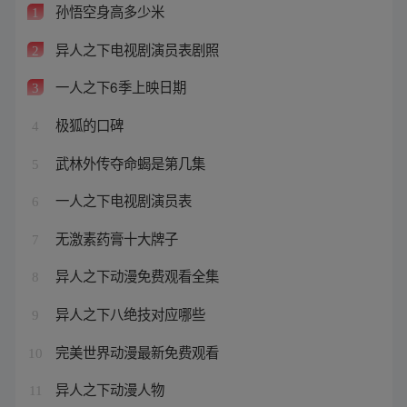
孙悟空身高多少米
1
异人之下电视剧演员表剧照
2
一人之下6季上映日期
3
极狐的口碑
4
武林外传夺命蝎是第几集
5
一人之下电视剧演员表
6
无激素药膏十大牌子
7
异人之下动漫免费观看全集
8
异人之下八绝技对应哪些
9
完美世界动漫最新免费观看
10
异人之下动漫人物
11