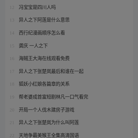
冯宝宝是四川人吗
12
异人之下阿莲是什么意思
13
西行纪漫画顺序怎么看
14
龚庆 一人之下
15
海贼王大海在线观看免费
16
异人之下张楚岚最后和谁在一起
17
狐妖小红娘各篇章的关系
18
帮老婆成首富短剧林凡一口气看完
19
开局一个人伐木建房子游戏
20
异人之下张楚岚为什么叫阿莲
21
天地争霸美猴王全集高清国语
22