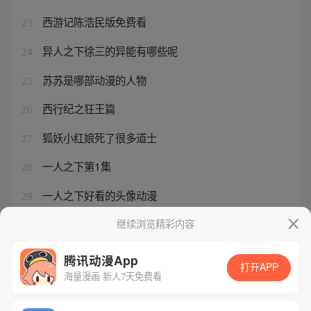
西游记陈浩民版免费看
23
异人之下徐三的异能有哪些呢
24
苏苏是哪部动漫的人物
25
西行纪之狂王篇
26
狐妖小红娘死了很多道士
27
一人之下第1集
28
一人之下好看的头像动漫
29
一人之下第二部拍了吗
继续浏览精彩内容
30
腾讯动漫App
打开APP
海量漫画 新人7天免费看
腾讯漫画
起点读书
QQ阅读