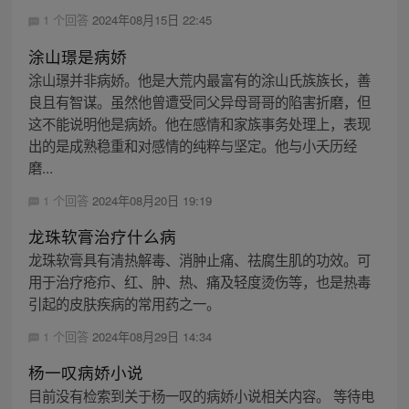
1 个回答
2024年08月15日 22:45
涂山璟是病娇
涂山璟并非病娇。他是大荒内最富有的涂山氏族族长，善
良且有智谋。虽然他曾遭受同父异母哥哥的陷害折磨，但
这不能说明他是病娇。他在感情和家族事务处理上，表现
出的是成熟稳重和对感情的纯粹与坚定。他与小夭历经
磨...
1 个回答
2024年08月20日 19:19
龙珠软膏治疗什么病
龙珠软膏具有清热解毒、消肿止痛、祛腐生肌的功效。可
用于治疗疮疖、红、肿、热、痛及轻度烫伤等，也是热毒
引起的皮肤疾病的常用药之一。
1 个回答
2024年08月29日 14:34
杨一叹病娇小说
目前没有检索到关于杨一叹的病娇小说相关内容。 等待电