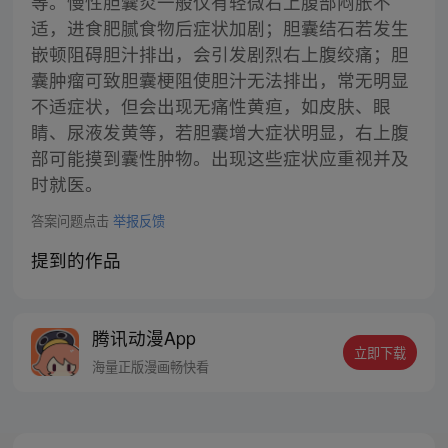
等。慢性胆囊炎一般仅有轻微右上腹部闷胀不
适，进食肥腻食物后症状加剧；胆囊结石若发生
嵌顿阻碍胆汁排出，会引发剧烈右上腹绞痛；胆
囊肿瘤可致胆囊梗阻使胆汁无法排出，常无明显
不适症状，但会出现无痛性黄疸，如皮肤、眼
睛、尿液发黄等，若胆囊增大症状明显，右上腹
部可能摸到囊性肿物。出现这些症状应重视并及
时就医。
答案问题点击
举报反馈
提到的作品
腾讯动漫App
立即下载
海量正版漫画畅快看