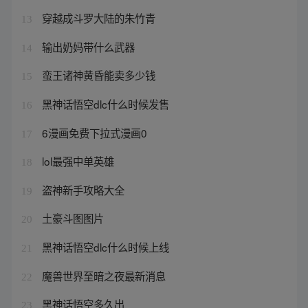
穿越成斗罗大陆的朱竹青
13
输出奶妈带什么武器
14
蛮王诸神黄昏能卖多少钱
15
黑神话悟空dlc什么时候发售
16
6漫画免费下拉式漫画0
17
lol最强中单英雄
18
盗神新手攻略大全
19
土豪斗图图片
20
黑神话悟空dlc什么时候上线
21
魔兽世界至暗之夜最新消息
22
黑神话悟空多久出
23