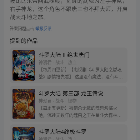
被比比东带回武魂殿，觉醒的武魂为左手神凰，
右手神龙，这个角色不跟唐三也不拜大师，开启
战天斗地之旅。
答案问题点击
举报反馈
提到的作品
斗罗大陆 II 绝世唐门
神漫君 · 战斗 · 热血
【每周四更新】【电视剧《斗罗大陆之燃魂
战》剧情抢先看】 这里没有魔法，没有斗
气，没有武术，却有武魂。 唐门创立万年之
后的斗罗大陆上，唐门式微，一代天骄霍雨
斗罗大陆 第三部 龙王传说
浩横空出世，一切的神奇都将一一展现。 唐
神漫君 · 战斗 · 怪物
门暗器能否重振雄风，唐门能否重现辉煌，
【每周五更新】被猎杀无数的魂兽濒临灭
一切尽绝世唐门！
绝，沉睡无数年的魂兽之王在星斗大森林最
后的净土苏醒，复仇之战暗云密布。当“废武
魂”遇上执着而顽强的少年唐舞麟，万众瞩目
斗罗大陆4终极斗罗
的武魂传奇将再次被书写。我们不期待奇
神漫君 · 战斗 · 热血