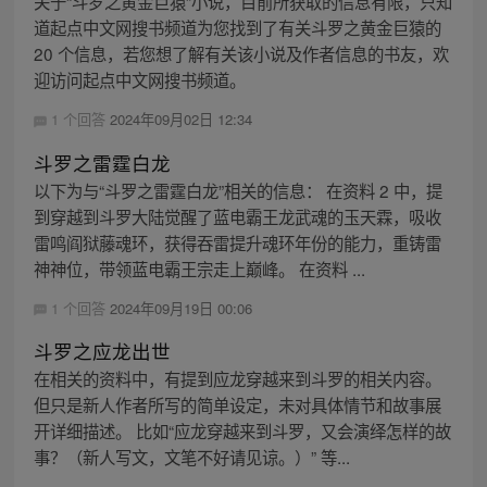
关于“斗罗之黄金巨猿”小说，目前所获取的信息有限，只知
道起点中文网搜书频道为您找到了有关斗罗之黄金巨猿的
20 个信息，若您想了解有关该小说及作者信息的书友，欢
迎访问起点中文网搜书频道。
1 个回答
2024年09月02日 12:34
斗罗之雷霆白龙
以下为与“斗罗之雷霆白龙”相关的信息： 在资料 2 中，提
到穿越到斗罗大陆觉醒了蓝电霸王龙武魂的玉天霖，吸收
雷鸣阎狱藤魂环，获得吞雷提升魂环年份的能力，重铸雷
神神位，带领蓝电霸王宗走上巅峰。 在资料 ...
1 个回答
2024年09月19日 00:06
斗罗之应龙出世
在相关的资料中，有提到应龙穿越来到斗罗的相关内容。
但只是新人作者所写的简单设定，未对具体情节和故事展
开详细描述。 比如“应龙穿越来到斗罗，又会演绎怎样的故
事？（新人写文，文笔不好请见谅。）” 等...