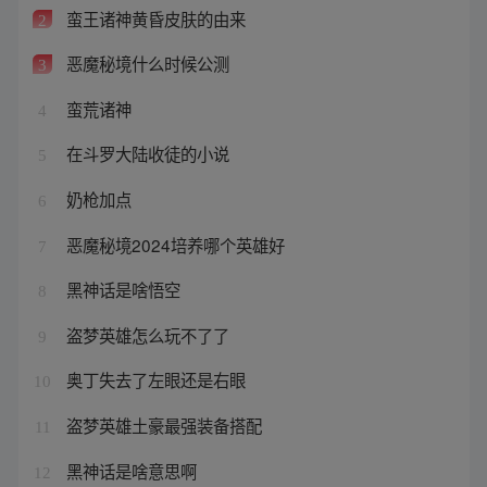
蛮王诸神黄昏皮肤的由来
2
恶魔秘境什么时候公测
3
蛮荒诸神
4
在斗罗大陆收徒的小说
5
奶枪加点
6
恶魔秘境2024培养哪个英雄好
7
黑神话是啥悟空
8
盗梦英雄怎么玩不了了
9
奥丁失去了左眼还是右眼
10
盗梦英雄土豪最强装备搭配
11
黑神话是啥意思啊
12