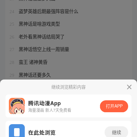
盗梦英雄后期最强阵容是什么
24
黑神话是啥游戏类型
25
老外看黑神话结局哭了
26
黑神话悟空上线一周销量
27
蛮王 诸神黄昏
28
黑神话还要多久
29
继续浏览精彩内容
黑神话视频完整版
30
腾讯动漫App
打开APP
海量漫画 新人7天免费看
腾讯漫画
起点读书
QQ阅读
网站备案/许可证号：粤B2-20090059-5
在此处浏览
继续