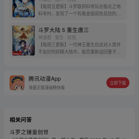
迹，但要给奇迹一个机会。
【每周五更新】斗罗联邦科考队在极北之地
科考时，发现了一个有着金银双色花纹的
蛋。他们探查后发现里面居然有生命迹象，
于是赶忙将其带回研究所进行孵化。蛋孵化
斗罗大陆 5 重生唐三
出来了，可孵出来的是一个婴儿，一个和人
神漫君 · 重生 · 妖怪
类一模一样的孩子；与此同时，联邦研究所
【每周三更新】一代神王重生在这对人类并
正在解冻一名银色长发女子，而一名蓝发青
不友好的妖精大陆中，能否重新追回妻子。
年则在海滨被人发现
千奇百怪的妖神变又会带给他怎样的重生之
路？尽在一代神王至情追妻之旅，斗罗大陆
第五部，重生唐三!
腾讯动漫App
立即下载
海量正版漫画畅快看
相关问答
斗罗之锤皇创世