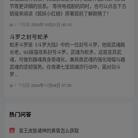
节等更详细的信息。 等待电视剧的同时，也可以点击下方
链接来阅读《狐妖小红娘》原著提前了解剧情了！
1 个回答
2024年10月21日 00:10
斗罗之封号蛇矛
蛇矛斗罗是《斗罗大陆》中的一位封号斗罗，他是武魂殿
长老，92级强攻系封号斗罗，武魂为蛇矛，这是变异武
魂，可做到器魂真身兽魂化，兼具兽武魂的强化增幅与器
武魂的坚韧强势。在夜袭七宝琉璃宗行动中，面对剑斗
罗...
1 个回答
2024年11月04日 07:55
热门问答
蛮王皮肤诸神的黄昏怎么获取
1