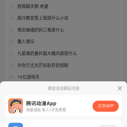
修真聊天群 老婆
23
高冷教官爱上我是什么小说
24
倩女幽魂奶妈三毒是什么
25
蠢人傻瓜
26
九星毒奶番外篇大概内容是什么
27
许你万丈光芒好赵弈钦短剧
28
10亿游戏币
29
完结兽世
继续浏览精彩内容
30
腾讯动漫App
打开APP
海量漫画 新人7天免费看
腾讯漫画
起点读书
QQ阅读