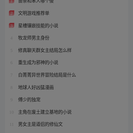
苗条和笨人哪个傻
1
文明游戏推荐单
2
星槽镶嵌技能的小说
3
牧龙师男主身份
4
修真聊天群女主结局怎么样
5
重生成为邪神的小说
6
白菁菁异世界冒险结局是什么
7
地球人好凶猛漫画
8
傅少的独宠
9
主角在废土建立基地的小说
10
男女主是道侣的修仙文
11