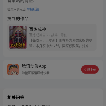
营策略的调整。
答案问题点击
举报反馈
提到的作品
百炼成神
百炼成神官Q · 战斗 · 修仙
【每周三、五更新】现在身为卑微家奴的罗
征，本身家中大少爷，因家族败落，妹妹被
强大势力囚禁，无奈只得听命于人。可是天
无绝人之路，父亲留给他的古书中竟然暗藏
炼器神法，可将人炼制成器！而隐藏在这背
腾讯动漫App
后的神秘力量到底是什么？参与周边活动请
立即下载
加QQ粉丝群，关注微信公众号燃哉家族
海量正版漫画畅快看
相关问答