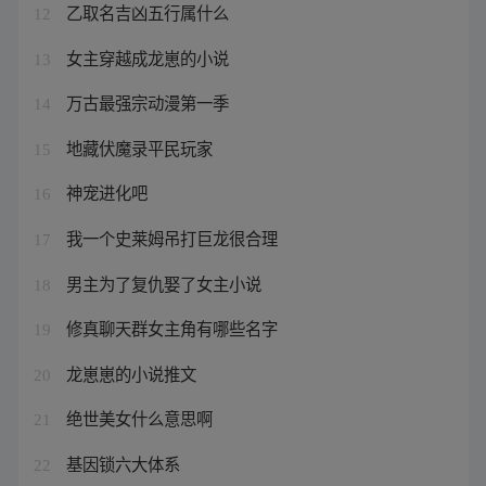
乙取名吉凶五行属什么
12
女主穿越成龙崽的小说
13
万古最强宗动漫第一季
14
地藏伏魔录平民玩家
15
神宠进化吧
16
我一个史莱姆吊打巨龙很合理
17
男主为了复仇娶了女主小说
18
修真聊天群女主角有哪些名字
19
龙崽崽的小说推文
20
绝世美女什么意思啊
21
基因锁六大体系
22