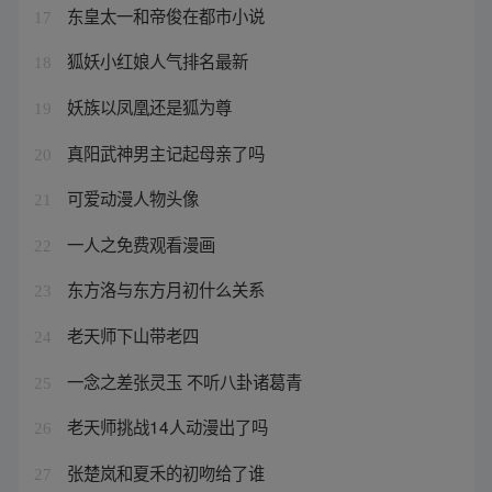
东皇太一和帝俊在都市小说
17
狐妖小红娘人气排名最新
18
妖族以凤凰还是狐为尊
19
真阳武神男主记起母亲了吗
20
可爱动漫人物头像
21
一人之免费观看漫画
22
东方洛与东方月初什么关系
23
老天师下山带老四
24
一念之差张灵玉 不听八卦诸葛青
25
老天师挑战14人动漫出了吗
26
张楚岚和夏禾的初吻给了谁
27