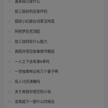
蓬莱夜刃是什么
6
徐三是好的还是坏的
7
狐妖小红娘台词翠玉鸣鸾
8
阿修罗狂荒顶配
9
徐三徐四有什么能力
10
真假孙悟空故事情节概括
11
一人之下会有第6季吗
12
一世独尊林云有几个妻子啊
13
有人讨厌清瞳吗
14
关于真假孙悟空的小说
15
龙珠超下一部什么时候出
16