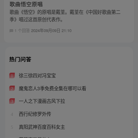
歌曲悟空原唱
歌曲《悟空》的原唱是戴荃。戴荃在《中国好歌曲第二
季》唱过这首原创代表作。
1 个回答
2024年09月09日 21:10
热门问答
徐三徐四对冯宝宝
1
魔鬼恋人3季免费全集在哪可以看
2
一人之下漫画古风下拉
3
西行纪修罗外传
4
真阳武神百度百科女主
5