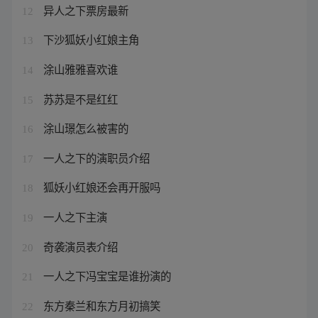
异人之下票房最新
12
下沙狐妖小红娘主角
13
涂山雅雅喜欢谁
14
苏苏是不是红红
15
涂山璟怎么被害的
16
一人之下的演职员介绍
17
狐妖小红娘还会再开服吗
18
一人之下主演
19
奇袭演员表介绍
20
一人之下冯宝宝是谁扮演的
21
东方秦兰和东方月初搞笑
22