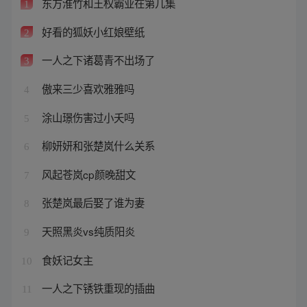
东方淮竹和王权霸业在第几集
1
好看的狐妖小红娘壁纸
2
一人之下诸葛青不出场了
3
傲来三少喜欢雅雅吗
4
涂山璟伤害过小夭吗
5
柳妍妍和张楚岚什么关系
6
风起苍岚cp颜晚甜文
7
张楚岚最后娶了谁为妻
8
天照黑炎vs纯质阳炎
9
食妖记女主
10
一人之下锈铁重现的插曲
11