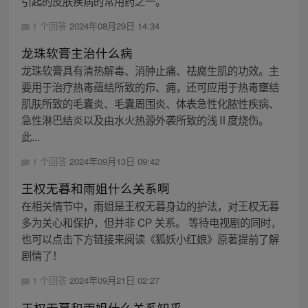
引起的皮肤疾病的常用药之一。
1 个回答
2024年08月29日 14:34
龙珠软膏主治什么病
龙珠软膏具有清热解毒、消肿止痛、祛腐生肌的功效。主
要用于治疗热毒蕴结所致的疖、痈，还可应用于热毒壅结
肌肤所致的毛囊炎、毛囊周围炎、体表急性化脓性疾病、
急性淋巴结炎以及由水火热源外袭所致的浅Ⅱ度烧伤。
此...
1 个回答
2024年09月13日 09:42
王权无暮和雨姐什么关系啊
在相关情节中，雨姐是王权无暮身边的护法，对王权无暮
多为关心和保护，但并非 CP 关系。 等待电视剧的同时，
也可以点击下方链接来阅读《狐妖小红娘》原著提前了解
剧情了！
1 个回答
2024年09月21日 02:27
王权无暮和雨姐什么关系知乎