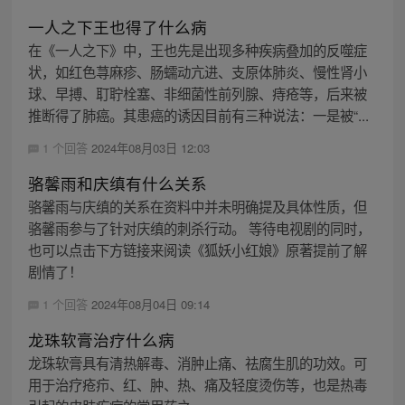
一人之下王也得了什么病
在《一人之下》中，王也先是出现多种疾病叠加的反噬症
状，如红色荨麻疹、肠蠕动亢进、支原体肺炎、慢性肾小
球、早搏、耵聍栓塞、非细菌性前列腺、痔疮等，后来被
推断得了肺癌。其患癌的诱因目前有三种说法：一是被“...
1 个回答
2024年08月03日 12:03
骆馨雨和庆缜有什么关系
骆馨雨与庆缜的关系在资料中并未明确提及具体性质，但
骆馨雨参与了针对庆缜的刺杀行动。 等待电视剧的同时，
也可以点击下方链接来阅读《狐妖小红娘》原著提前了解
剧情了！
1 个回答
2024年08月04日 09:14
龙珠软膏治疗什么病
龙珠软膏具有清热解毒、消肿止痛、祛腐生肌的功效。可
用于治疗疮疖、红、肿、热、痛及轻度烫伤等，也是热毒