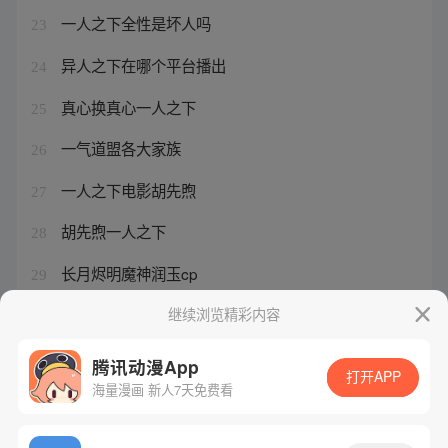
一人之下全性是坏人吗
23
异人之下在哪个平台播出
24
真心换真心一人之下
25
一气道盟各大家族
26
一人之下电影胡先煦
27
胡先煦一人之下
28
长月烬明魔神润玉cp
29
一人之下王也第几集回家
继续浏览精彩内容
30
腾讯动漫App
打开APP
海量漫画 新人7天免费看
腾讯漫画
起点读书
QQ阅读