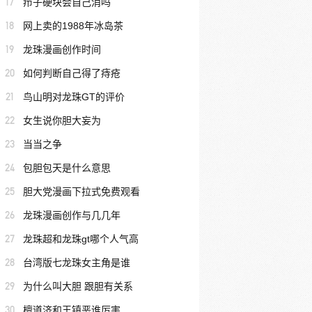
17
疖子硬块会自己消吗
18
网上卖的1988年冰岛茶
19
龙珠漫画创作时间
20
如何判断自己得了痔疮
21
鸟山明对龙珠GT的评价
22
女生说你胆大妄为
23
当当之争
24
包胆包天是什么意思
25
胆大党漫画下拉式免费观看
26
龙珠漫画创作与几几年
27
龙珠超和龙珠gt哪个人气高
28
台湾版七龙珠女主角是谁
29
为什么叫大胆 跟胆有关系
30
檀道济和王镇恶谁厉害