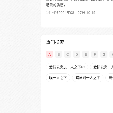
场景的质感，...
1个回答
2024年08月27日 10:19
热门搜索
A
B
C
D
E
F
G
爱情公寓之一人之下txt
爱情公寓一
唉一人之下
暗法则一人之下
爱