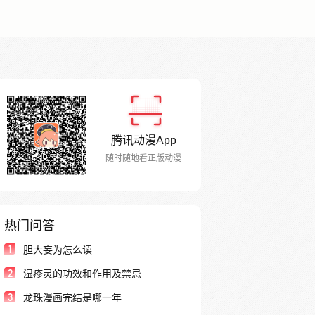
腾讯动漫App
随时随地看正版动漫
热门问答
1
胆大妄为怎么读
2
湿疹灵的功效和作用及禁忌
3
龙珠漫画完结是哪一年