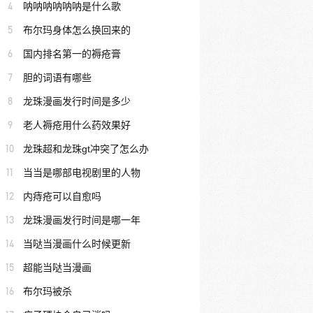
4
呐呐呐呐呐呐是什么歌
5
布尔玛身体怎么换回来的
6
国内排名第一的褥疮膏
7
胆的词语有哪些
8
龙珠漫画发行时间是多少
9
老人褥疮用什么药效果好
10
龙珠超和龙珠gt冲突了怎么办
11
当当是哪部电视剧里的人物
12
内痔疮可以自愈吗
13
龙珠漫画发行时间是哪一年
14
当哒当漫画什么时候更新
15
超能当哒当漫画
16
布尔玛被杀