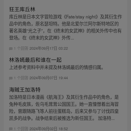
狂王库丘林
库丘林是日本文字冒险游戏《Fate/stay night》及其衍生作
品中的角色，原名瑟坦特。他是北爱尔兰阿尔斯特地区的
著名英雄“光之子”，在《终末的女武神》的相关外传中也有
登场。在《终末的女武神》外传...
1 个回答
2024年09月17日 03:22
林洛嫣最后和谁在一起
上述参考资料中并未提及林洛嫣最后的情感归属。
1 个回答
2024年09月07日 19:44
海贼王加洛特
加洛特是日本漫画《航海王》及其衍生作品中的角色，是
兔种毛皮族，佐乌毛茸茸公国国王。她一直憧憬着出海冒
险，曾跟随路飞等人前往蛋糕岛，后来又参与了讨伐四皇
凯多的战争。战争结束后被推选为新任国王。 加洛特...
1 个回答
2024年09月02日 18:52