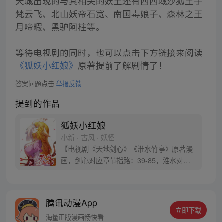
天城出现的与其相关的妖王还有西西域沙狐王子
梵云飞、北山妖帝石宽、南国毒娘子、森林之王
月啼暇、黑驴阿柱等。
等待电视剧的同时，也可以点击下方链接来阅读
《狐妖小红娘》
原著提前了解剧情了！
答案问题点击
举报反馈
提到的作品
狐妖小红娘
小新 · 古风 · 妖怪
【电视剧《天地剑心》《淮水竹亭》原著漫
画，剑心对应章节指路：39-85，淮水对应
章节指路272-301】 迷糊萝莉小狐妖，正太
道士没节操。自古人妖生死恋，千载孽缘一
线牵。（每周周四更新。）
腾讯动漫App
立即下载
海量正版漫画畅快看