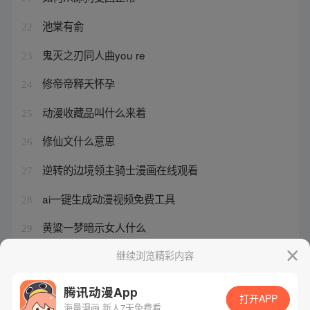
池棠有俞
22
鬼灭之刃同人曲you re
23
修帝帝释天怀孕
24
动漫收藏品叫什么来着
25
修仙文什么意思
26
逆转的边境领主骑士漫画在线观看
27
ai一键生成动漫视频免费工具
28
黄粱一梦暗示女人什么
29
是欢渡还是欢度为什a
继续浏览精彩内容
30
腾讯动漫App
打开APP
海量漫画 新人7天免费看