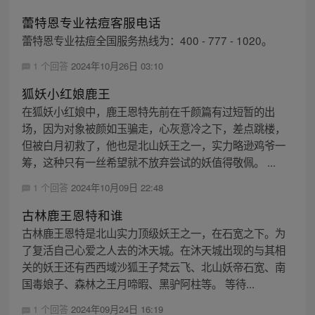
蕾特恩专业祛痘客服电话
蕾特恩专业祛痘全国服务热线为：400 - 777 - 1020。
1 个回答
2024年10月26日 03:10
狐妖小红娘鹿王
在狐妖小红娘中，鹿王恩特先前在千颜篇有过短暂的出
场，因为对象被颜如玉骗走，心灰意冷之下，差点跳楼，
但被白月初救了，他也是北山妖王之一，实力略逊鸡爷一
筹，这种只有一丝希望就不放弃尝试的妖值得敬佩。 ...
1 个回答
2024年10月09日 22:48
古林鹿王恩特和谁
古林鹿王恩特是北山实力顶级妖王之一，在石宽之下。为
了复活自己心爱之人去的沐天城。在沐天城出现的与其相
关的妖王还有西西域沙狐王子梵云飞、北山妖帝石宽、南
国毒娘子、森林之王月啼暇、黑驴阿柱等。 等待...
1 个回答
2024年09月24日 16:19