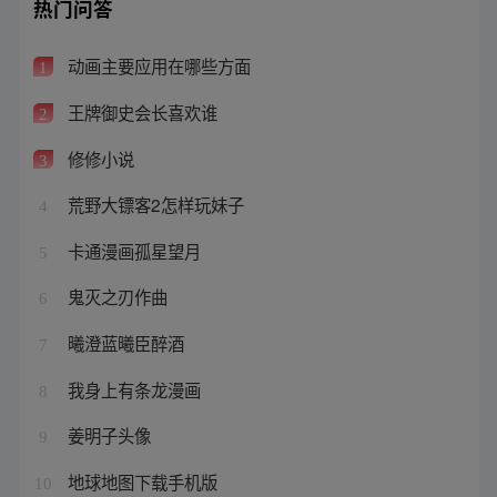
热门问答
动画主要应用在哪些方面
1
王牌御史会长喜欢谁
2
修修小说
3
荒野大镖客2怎样玩妹子
4
卡通漫画孤星望月
5
鬼灭之刃作曲
6
曦澄蓝曦臣醉酒
7
我身上有条龙漫画
8
姜明子头像
9
地球地图下载手机版
10