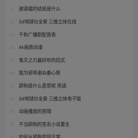
谢道韫的结局是什么
11
3d地球仪全景 三维立体在线
12
千秋广播剧配音表
13
4k画质动漫
14
鬼灭之刃最好听的招式
15
我为邪帝谢焱秦心慈
16
舔狗是什么意思呢 用语
17
3d地球仪全景 三维立体电子版
18
动画播放的原理
19
不当舔狗的签名小说重生
20
如何从舔狗变回正常
21