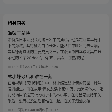
相关问答
海贼王希特
希特是日本动漫《海贼王》中的角色，他是超新星基德手
下的海贼。其特征为白色长发，能从口中吐出高热火焰，
是基德海贼团的主要成员之一。在漫画第四本设定集中显
示他的名字为“Heat”，有“热、高温、加热”的意...
1 个回答
2024年11月03日 14:56
林小蝶最后和谁在一起
在电视剧《天师钟馗》中，林小蝶是聂小倩的转世，她深
爱周馥生。而在故事“供女友读书花20万，她另嫁他人，婚
礼现场男子送其1份大礼”中的林小蝶，在与吕家豪结束关
系后，没有提及最后和谁在一起。在关于潮汕女孩...
1 个回答
2024年10月27日 08:17