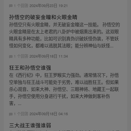
1 个回答
2024年09月23日 19:21
孙悟空的破妄金瞳和火眼金睛
孙悟空只有火眼金睛，并无破妄金瞳这一技能。 孙悟空的
火眼金睛是在太上老君的八卦炉中被烟熏出来的。这双眼
睛具有多种功能，比如可识别真伪识破妖怪伪装，不管妖
怪如何变化，都难以逃脱其法眼；能分辨神仙与妖怪...
1 个回答
2024年09月18日 11:34
狂王和孙悟空谁强
在《西行纪》中，狂王罗睺实力强劲。通常情况下，孙悟
空单独与狂王战斗可能处于劣势，难以战胜狂王。但如果
杀心观音、如来大神、孙悟空、三眼神将、地藏王一起联
手，孙悟空使用分身进行干扰，如来大神做刺客补伤
害，...
1 个回答
2024年09月18日 04:16
三大战王谁强谁弱