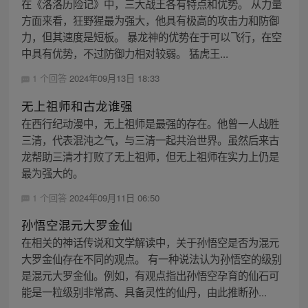
在《洛洛历险记》中，三大战王各有特点和优势。 从力量
方面来看，狂野猩最为强大，他具有极高的攻击力和防御
力，但其速度是短板。 暴龙神的优势在于可以飞行，在空
中具有优势，不过防御力相对较弱。 猛虎王...
1 个回答
2024年09月13日 18:33
无上祖师和古龙谁强
在西行纪动漫中，无上祖师是最强的存在。他曾一人战胜
三清，代表混沌之气，与三清一起共治世界。虽然后来古
龙帮助三清才打败了无上祖师，但无上祖师在实力上仍是
最为强大的。
1 个回答
2024年09月11日 06:50
孙悟空混元大罗金仙
在相关的神话传说和文学解读中，关于孙悟空是否为混元
大罗金仙存在不同的观点。 有一种说法认为孙悟空的级别
是混元大罗金仙。例如，有观点指出孙悟空孕育的仙石可
能是一粒级别非常高、具备灵性的仙丹，由此推断孙...