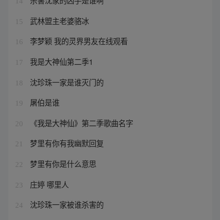
杀害沈家的凶手是谁啊
14
武林盟主老婆骆冰
15
李梦颖 我的灵界男友在线观看
16
我是大神仙第二季1
17
沈珍珠一家是谁灭门的
18
屠伯是谁
19
《我是大神仙》第二季歌曲名字
20
梦里有你有我幽默回复
21
梦里有你是什么意思
22
庄婷 哪里人
23
沈珍珠一家被谁杀害的
24