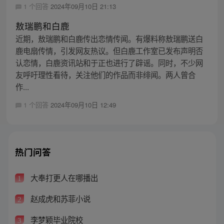
1 个回答
2024年09月10日 21:13
敖瑞鹏和白鹿
近期，敖瑞鹏和白鹿传出恋情传闻。有爆料称敖瑞鹏送白
鹿电扇传情，引发网友热议。但白鹿工作室已发布声明否
认恋情，白鹿资讯站和于正也进行了辟谣。同时，不少网
友呼吁理性看待，关注他们的作品而非绯闻。两人曾合
作...
1 个回答
2024年09月10日 12:49
热门问答
大奉打更人在哪播出
1
赵成虎和苏菲小说
2
李梦颖毕业院校
3