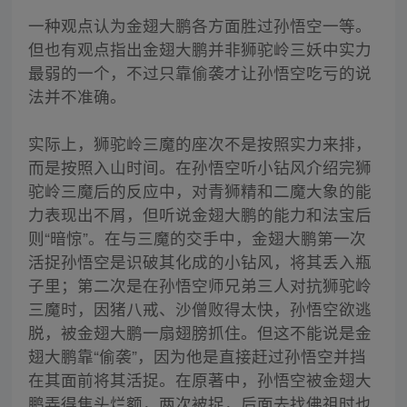
一种观点认为金翅大鹏各方面胜过孙悟空一等。
但也有观点指出金翅大鹏并非狮驼岭三妖中实力
最弱的一个，不过只靠偷袭才让孙悟空吃亏的说
法并不准确。
实际上，狮驼岭三魔的座次不是按照实力来排，
而是按照入山时间。在孙悟空听小钻风介绍完狮
驼岭三魔后的反应中，对青狮精和二魔大象的能
力表现出不屑，但听说金翅大鹏的能力和法宝后
则“暗惊”。在与三魔的交手中，金翅大鹏第一次
活捉孙悟空是识破其化成的小钻风，将其丢入瓶
子里；第二次是在孙悟空师兄弟三人对抗狮驼岭
三魔时，因猪八戒、沙僧败得太快，孙悟空欲逃
脱，被金翅大鹏一扇翅膀抓住。但这不能说是金
翅大鹏靠“偷袭”，因为他是直接赶过孙悟空并挡
在其面前将其活捉。在原著中，孙悟空被金翅大
鹏弄得焦头烂额，两次被捉，后面去找佛祖时也