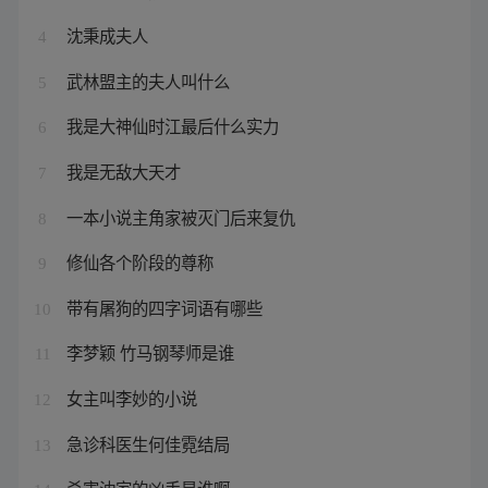
沈秉成夫人
4
武林盟主的夫人叫什么
5
我是大神仙时江最后什么实力
6
我是无敌大天才
7
一本小说主角家被灭门后来复仇
8
修仙各个阶段的尊称
9
带有屠狗的四字词语有哪些
10
李梦颖 竹马钢琴师是谁
11
女主叫李妙的小说
12
急诊科医生何佳霓结局
13