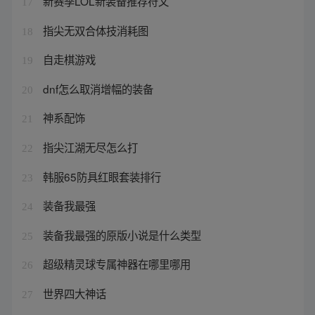
新赛季LOL新装备推荐符文
17
指尖无双合体技消耗图
18
自走棋游戏
19
dnf怎么取消增幅的装备
20
神系配饰
21
指尖江湖无尽怎么打
22
韩服65防具红眼套装排行
23
装备我最强
24
装备我最强的原版小说是什么类型
25
超级精灵球专属神器在哪里哪用
26
世界四大神话
27