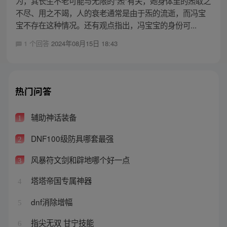
为，其长生不老可能与无限的“炁”有关，她身体里的炁取之
不尽、用之不竭，人的衰老通常是由于炁的流逝，而冯宝
宝不存在这种情况。还有观点指出，冯宝宝的身份可...
1 个回答
2024年08月15日 18:43
热门问答
辅助神话装备
1
DNF100级防具哪套最强
2
风暴符文剑和辟地哪个好一点
3
塔塔帝国专属神器
4
dnf消除增幅
5
指尖无双 甘宁技能
6