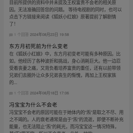
目前所提供的资料中并未提及王权富贵不会老的相关原
因。无法准确回答您的问题。 等待电视剧的同时，也可以
点击下方链接来阅读《狐妖小红娘》原著提前了解剧情
了！
1 个回答
2024年08月23日 19:58
东方月初死前为什么变老
在《狐妖小红娘》中，东方月初变老可能有多种原因。比
如，他经历了各种波折和挑战，身心消耗巨大。他一边忍
受着丧妻之痛，又背负着培养富贵的重任，还有以前带领
兄弟们去圈外让众多兄弟丧生的惭愧，再加上王权家族
的...
1 个回答
2024年08月18日 17:06
冯宝宝为什么不会老
冯宝宝不会老的原因可能在于她体内的“炁”是取之不尽、用
之不竭的。人的衰老通常是由于“炁”的流逝，即便不断补充
能量，也无法阻止“炁”的耗光，而冯宝宝这一情况特殊，