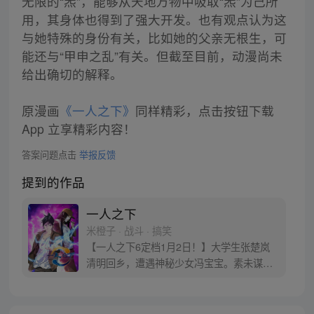
无限的“炁”，能够从天地万物中吸取“炁”为己所
用，其身体也得到了强大开发。也有观点认为这
与她特殊的身份有关，比如她的父亲无根生，可
能还与“甲申之乱”有关。但截至目前，动漫尚未
给出确切的解释。
原漫画
《一人之下》
同样精彩，点击按钮下载
App 立享精彩内容！
答案问题点击
举报反馈
提到的作品
一人之下
米橙子 · 战斗 · 搞笑
【一人之下6定档1月2日！】大学生张楚岚
清明回乡，遭遇神秘少女冯宝宝。素未谋面
的冯宝宝却对张楚岚异常熟悉，并将其带去
自己打工的快递公司。为了帮冯宝宝寻找她
的身世，也为了查清自己与爷爷身上的秘