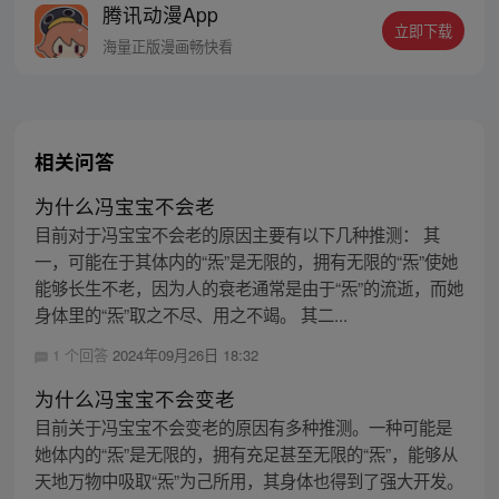
腾讯动漫App
密，张楚岚的生活被彻底颠覆，与冯宝宝一
立即下载
同踏上“异人”之旅。
海量正版漫画畅快看
相关问答
为什么冯宝宝不会老
目前对于冯宝宝不会老的原因主要有以下几种推测： 其
一，可能在于其体内的“炁”是无限的，拥有无限的“炁”使她
能够长生不老，因为人的衰老通常是由于“炁”的流逝，而她
身体里的“炁”取之不尽、用之不竭。 其二...
1 个回答
2024年09月26日 18:32
为什么冯宝宝不会变老
目前关于冯宝宝不会变老的原因有多种推测。一种可能是
她体内的“炁”是无限的，拥有充足甚至无限的“炁”，能够从
天地万物中吸取“炁”为己所用，其身体也得到了强大开发。