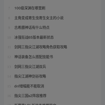
100级深渊在哪里刷
7
主角变成寄生虫寄生女主的小说
8
古希腊神话有什么特点
9
冰强狂战65版本最新状态
10
剑网三指尖江湖攻略角色获取攻略
11
神话装备怎么搭配技能书
12
剑网三指尖江湖双兵
13
指尖江湖神剑谷攻略
14
dnf增幅能不能取消
15
指尖三国s2阵容推荐
16