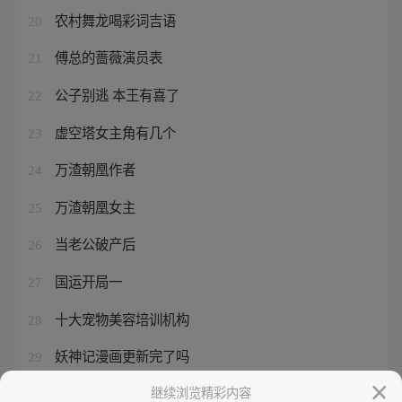
农村舞龙喝彩词吉语
20
傅总的蔷薇演员表
21
公子别逃 本王有喜了
22
虚空塔女主角有几个
23
万渣朝凰作者
24
万渣朝凰女主
25
当老公破产后
26
国运开局一
27
十大宠物美容培训机构
28
妖神记漫画更新完了吗
29
乐高恶魔
继续浏览精彩内容
30