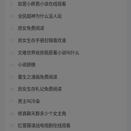
如意小郎君小说在线观看
9
全民超神为什么没人玩
10
庶女免费阅读
11
庶女生存手册封锦喜欢谁
12
灾难世界收房租原著小说叫什么
13
小说顾微
14
重生之漫画免费阅读
15
庶女生存札记免费阅读
16
男主叫冷枭
17
修真聊天群多少个女主角
18
红蔷薇谍战电视剧在线观看
19