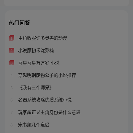
热门问答
主角收服许多灵兽的动漫
1
小说顾初禾沈乔楠
2
吾皇吾皇万万岁 小说
3
穿越明朝废物公子的小说推荐
4
《我有三个师兄》
5
名器系统攻略优质系统小说
6
玩家超正义主角身份是什么意思
7
宋书航几个道侣
8