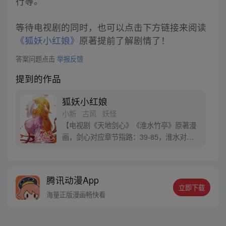
行等。
等待电视剧的同时，也可以点击下方链接来阅读
《狐妖小红娘》
原著提前了解剧情了！
答案问题点击
举报反馈
提到的作品
狐妖小红娘
小新 · 古风 · 妖怪
【电视剧《天地剑心》《淮水竹亭》原著漫
画，剑心对应章节指路：39-85，淮水对应
章节指路272-301】 迷糊萝莉小狐妖，正太
道士没节操。自古人妖生死恋，千载孽缘一
线牵。（每周周四更新。）
腾讯动漫App
立即下载
海量正版漫画畅快看