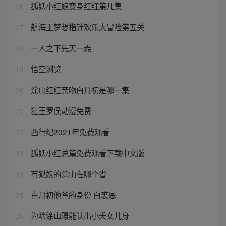
狐妖小红娘变身红红第几集
16
航海王梦想指针欢乐大冒险第五关
17
一人之下先天一炁
18
悟空浏览
19
涂山红红亲吻白月初是哪一集
20
狂王罗侯动漫免费
21
西行纪2021年免费观看
22
狐妖小红总篇免费观看下载中文版
23
有狐妖的涂山在哪个省
24
白月初他爸的身份 白裘恩
25
为啥涂山璟能认出小夭女儿身
26