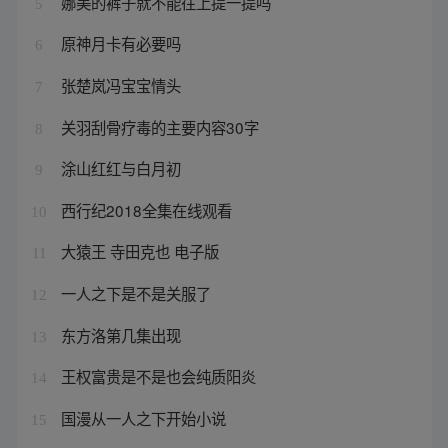
娜美的裤子就不能往上提一提吗
5
原神月卡有必要吗
6
张楚岚冯宝宝情头
7
关羽刮骨疗毒的主要内容30字
8
涂山红红与白月初
9
西行纪2018全集在线观看
10
大猿王 寺田克也 电子版
11
一人之下是不是关服了
12
东方洛第几集出现
13
王权富贵是不是也会纯质阳炎
14
国漫从一人之下开始小说
15