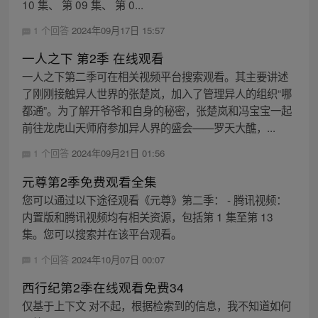
10 集、 第 09 集、 第 0...
1 个回答
2024年09月17日 15:57
一人之下 第2季 在线观看
一人之下第二季可在相关视频平台搜索观看。其主要讲述
了刚刚接触异人世界的张楚岚，加入了管理异人的组织“哪
都通”。为了解开爷爷和自身的秘密，张楚岚和冯宝宝一起
前往龙虎山天师府参加异人界的盛会——罗天大醮，...
1 个回答
2024年09月21日 01:56
元尊第2季免费观看全集
您可以通过以下途径观看《元尊》第二季： - 腾讯视频：
内置版和腾讯视频均有相关资源，包括第 1 集至第 13
集。您可以搜索并在该平台观看。
1 个回答
2024年10月07日 00:07
西行纪第2季在线观看免费34
仅基于上下文 对不起，根据检索到的信息，我不知道如何