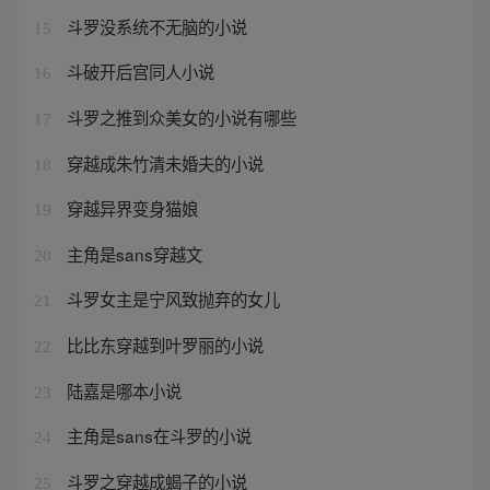
斗罗没系统不无脑的小说
15
斗破开后宫同人小说
16
斗罗之推到众美女的小说有哪些
17
穿越成朱竹清未婚夫的小说
18
穿越异界变身猫娘
19
主角是sans穿越文
20
斗罗女主是宁风致抛弃的女儿
21
比比东穿越到叶罗丽的小说
22
陆嘉是哪本小说
23
主角是sans在斗罗的小说
24
斗罗之穿越成蝎子的小说
25