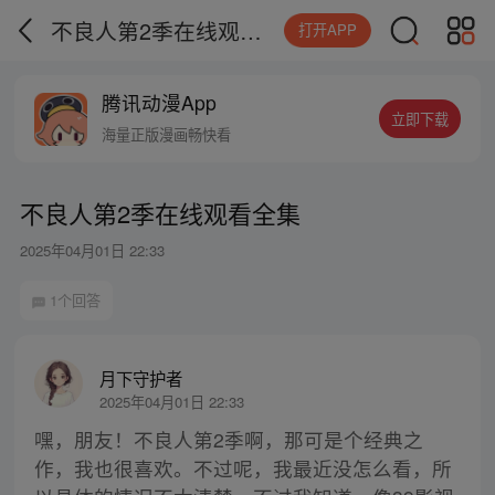
不良人第2季在线观看全集
打开APP
腾讯动漫App
立即下载
海量正版漫画畅快看
不良人第2季在线观看全集
2025年04月01日 22:33
1个回答
月下守护者
2025年04月01日 22:33
嘿，朋友！不良人第2季啊，那可是个经典之
作，我也很喜欢。不过呢，我最近没怎么看，所