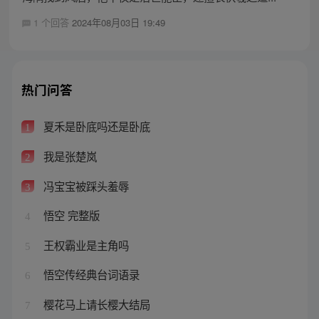
1 个回答
2024年08月03日 19:49
热门问答
夏禾是卧底吗还是卧底
1
我是张楚岚
2
冯宝宝被踩头羞辱
3
悟空 完整版
4
王权霸业是主角吗
5
悟空传经典台词语录
6
樱花马上请长樱大结局
7