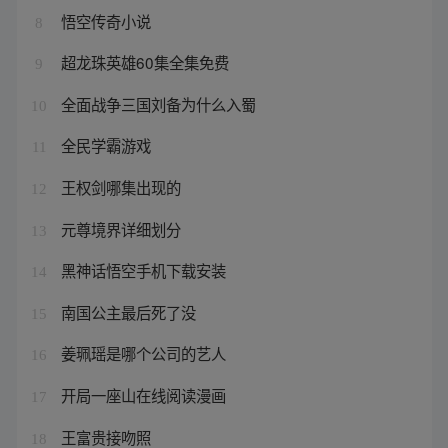
悟空传奇小说
8
超龙珠英雄60集全集免费
9
全面战争三国刘备为什么入蜀
10
全民学霸游戏
11
王权剑哪集出现的
12
元尊境界详细划分
13
黑神话悟空手机下载安装
14
南国公主最后死了没
15
姜珮瑶是哪个公司的艺人
16
开局一座山在线阅读漫画
17
王富贵接吻照
18