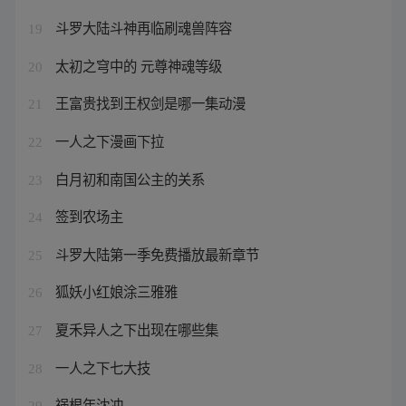
斗罗大陆斗神再临刷魂兽阵容
19
太初之穹中的 元尊神魂等级
20
王富贵找到王权剑是哪一集动漫
21
一人之下漫画下拉
22
白月初和南国公主的关系
23
签到农场主
24
斗罗大陆第一季免费播放最新章节
25
狐妖小红娘涂三雅雅
26
夏禾异人之下出现在哪些集
27
一人之下七大技
28
祸根年沈冲
29