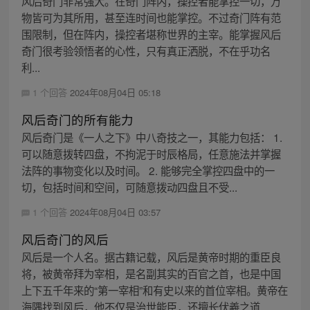
风后奇门非常强大。在奇门阵内，操控者能掌控一切，万
物皆可为其所用，甚至连时间也能掌控。不过奇门阵有范
围限制，但在阵内，操控者堪称世界的主宰。能掌握风后
奇门很考验领悟者的心性，只有真正洒脱，不在乎功名
利...
1 个回答
2024年08月04日 05:18
风后奇门的所有能力
风后奇门是《一人之下》中八奇技之一，其能力包括： 1.
可以随意拨转四盘，不拘泥于时辰格局，任意施法并掌握
法阵的事物变化以及时间。 2. 能够完全掌控四盘中的一
切，包括时间和空间，可随意拨动四盘且不受...
1 个回答
2024年08月04日 03:57
风后奇门的风后
风后是一个人名。据古籍记载，风后是黄帝时期的重臣良
将，被黄帝拜为宰相，是名副其实的百官之首，也是中国
上下五千年来的“第一宰相”和有史以来的首位宰相。黄帝在
海隅找到风后，他不仅是治世能臣，还擅长伏羲之道...