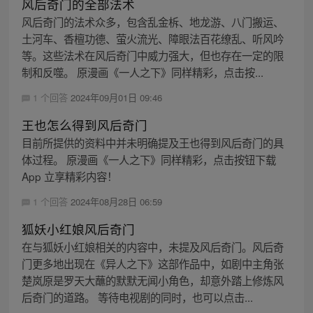
风后奇门的全部法术
风后奇门的法术众多，包含乱金柝、地龙游、八门搬运、
土河车、香檀功德、萤火流光、障眼法百花缭乱、听风吟
等。这些法术在风后奇门中威力强大，但也存在一定的限
制和反噬。 原漫画《一人之下》同样精彩，点击按...
1 个回答
2024年09月01日 09:46
王也怎么得到风后奇门
目前所提供的资料中并未明确提及王也得到风后奇门的具
体过程。 原漫画《一人之下》同样精彩，点击按钮下载
App 立享精彩内容！
1 个回答
2024年08月28日 06:59
狐妖小红娘风后奇门
在与狐妖小红娘相关的内容中，未提及风后奇门。风后奇
门更多地出现在《异人之下》这部作品中，如剧中主角张
楚岚原是罗天大蘸的默默无闻小角色，却意外踏上修炼风
后奇门的道路。 等待电视剧的同时，也可以点击...