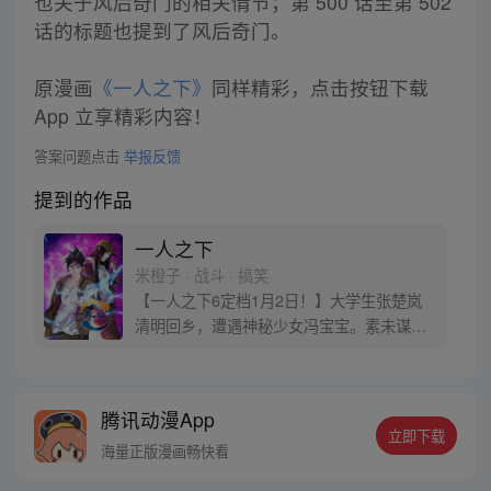
也关于风后奇门的相关情节；第 500 话至第 502
话的标题也提到了风后奇门。
原漫画
《一人之下》
同样精彩，点击按钮下载
App 立享精彩内容！
答案问题点击
举报反馈
提到的作品
一人之下
米橙子 · 战斗 · 搞笑
【一人之下6定档1月2日！】大学生张楚岚
清明回乡，遭遇神秘少女冯宝宝。素未谋面
的冯宝宝却对张楚岚异常熟悉，并将其带去
自己打工的快递公司。为了帮冯宝宝寻找她
的身世，也为了查清自己与爷爷身上的秘
腾讯动漫App
密，张楚岚的生活被彻底颠覆，与冯宝宝一
立即下载
同踏上“异人”之旅。
海量正版漫画畅快看